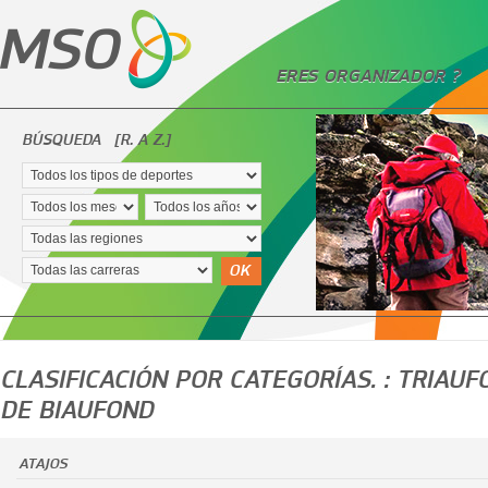
ERES ORGANIZADOR ?
BÚSQUEDA
[R. A Z.]
OK
CLASIFICACIÓN POR CATEGORÍAS. : TRIAU
DE BIAUFOND
ATAJOS