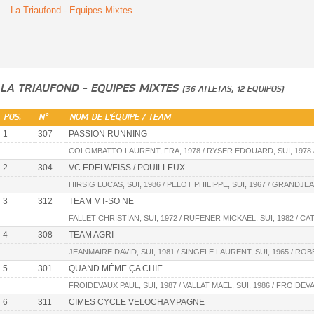
La Triaufond - Equipes Mixtes
LA TRIAUFOND - EQUIPES MIXTES
(36 ATLETAS, 12 EQUIPOS)
POS.
N°
NOM DE L'ÉQUIPE / TEAM
1
307
PASSION RUNNING
COLOMBATTO LAURENT, FRA, 1978 / RYSER EDOUARD, SUI, 1978 /
2
304
VC EDELWEISS / POUILLEUX
HIRSIG LUCAS, SUI, 1986 / PELOT PHILIPPE, SUI, 1967 / GRANDJE
3
312
TEAM MT-SO NE
FALLET CHRISTIAN, SUI, 1972 / RUFENER MICKAËL, SUI, 1982 / CA
4
308
TEAM AGRI
JEANMAIRE DAVID, SUI, 1981 / SINGELE LAURENT, SUI, 1965 / ROB
5
301
QUAND MÊME ÇA CHIE
FROIDEVAUX PAUL, SUI, 1987 / VALLAT MAEL, SUI, 1986 / FROIDEVA
6
311
CIMES CYCLE VELOCHAMPAGNE