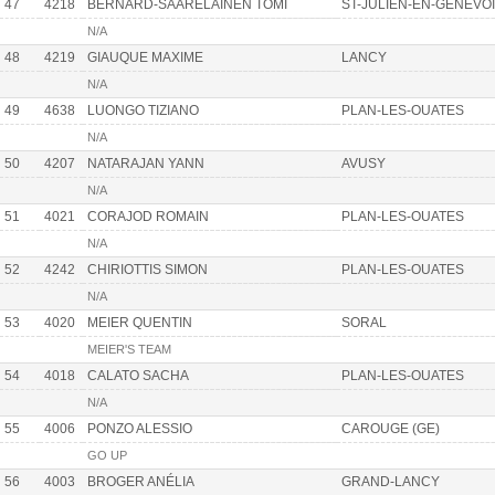
47
4218
BERNARD-SAARELAINEN TOMI
ST-JULIEN-EN-GENEVO
N/A
48
4219
GIAUQUE MAXIME
LANCY
N/A
49
4638
LUONGO TIZIANO
PLAN-LES-OUATES
N/A
50
4207
NATARAJAN YANN
AVUSY
N/A
51
4021
CORAJOD ROMAIN
PLAN-LES-OUATES
N/A
52
4242
CHIRIOTTIS SIMON
PLAN-LES-OUATES
N/A
53
4020
MEIER QUENTIN
SORAL
MEIER'S TEAM
54
4018
CALATO SACHA
PLAN-LES-OUATES
N/A
55
4006
PONZO ALESSIO
CAROUGE (GE)
GO UP
56
4003
BROGER ANÉLIA
GRAND-LANCY