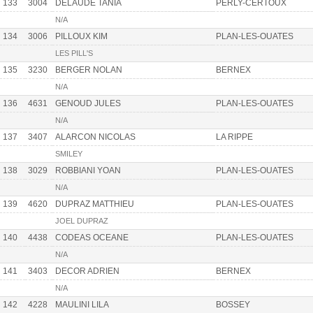
133
3004
DELAUDE TANIA
PERLY-CERTOUX
N/A
134
3006
PILLOUX KIM
PLAN-LES-OUATES
LES PILL'S
135
3230
BERGER NOLAN
BERNEX
N/A
136
4631
GENOUD JULES
PLAN-LES-OUATES
N/A
137
3407
ALARCON NICOLAS
LA RIPPE
SMILEY
138
3029
ROBBIANI YOAN
PLAN-LES-OUATES
N/A
139
4620
DUPRAZ MATTHIEU
PLAN-LES-OUATES
JOEL DUPRAZ
140
4438
CODEAS OCEANE
PLAN-LES-OUATES
N/A
141
3403
DECOR ADRIEN
BERNEX
N/A
142
4228
MAULINI LILA
BOSSEY