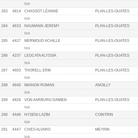
N/A
283
4814
CHASSOT LÉANNE
PLAN-LES-OUATES
N/A
284
4633
NAUMANN JEREMY
PLAN-LES-OUATES
N/A
285
4427
MERMOUD ACHILLE
PLAN-LES-OUATES
N/A
286
4237
LEOCATA ALYSSIA
PLAN-LES-OUATES
N/A
287
4603
THORELL ERIK
PLAN-LES-OUATES
N/A
288
4640
IWANON ROMAN
ANOILLY
N/A
289
4826
VON AARBURG DAMIEN
PLAN-LES-OUATES
N/A
290
4446
HYSENI LAZIM
COINTRIN
N/A
291
4447
CIVES ALVARO
MEYRIN
N/A