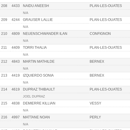
208
4433
NAIDU ANEESH
PLAN-LES-OUATES
N/A
209
4244
GRAUSER LALLIE
PLAN-LES-OUATES
N/A
210
4809
NEUENSCHWANDER ILAN
CONFIGNON
N/A
211
4409
TORRI THALIA
PLAN-LES-OUATES
N/A
212
4843
MARTIN MATHILDE
BERNEX
N/A
213
4419
IZQUIERDO SONIA
BERNEX
N/A
214
4619
DUPRAZ THIBAULT
PLAN-LES-OUATES
JOEL DUPRAZ
215
4838
DEMIERRE KILLIAN
VESSY
N/A
216
4997
MATTANE NOAN
PERLY
N/A