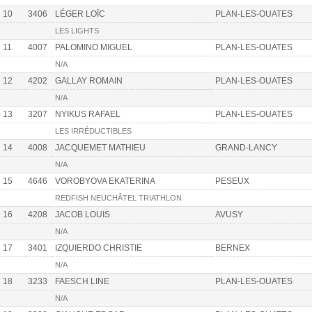
10
3406
LÉGER LOÏC
PLAN-LES-OUATES
LES LIGHTS
11
4007
PALOMINO MIGUEL
PLAN-LES-OUATES
N/A
12
4202
GALLAY ROMAIN
PLAN-LES-OUATES
N/A
13
3207
NYIKUS RAFAEL
PLAN-LES-OUATES
LES IRRÉDUCTIBLES
14
4008
JACQUEMET MATHIEU
GRAND-LANCY
N/A
15
4646
VOROBYOVA EKATERINA
PESEUX
REDFISH NEUCHÂTEL TRIATHLON
16
4208
JACOB LOUIS
AVUSY
N/A
17
3401
IZQUIERDO CHRISTIE
BERNEX
N/A
18
3233
FAESCH LINE
PLAN-LES-OUATES
N/A