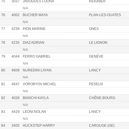
75
3037
JAVOGUES LOUNA
REIGNIER
N/A
76
4002
BUCHER MAYA
PLAN-LES-OUATES
N/A
77
4239
PION MARINE
ONEX
N/A
78
4235
DIAZ ADRIAN
LE LIGNON
N/A
79
4044
FERRO GABRIEL
GENÈVE
N/A
80
4609
NUREDINI LAYAN
LANCY
N/A
81
4647
VOROBYOV MICHEL
PESEUX
N/A
82
4026
BIANCHI KAYLA
CHÊNE-BOURG
N/A
83
4429
LEONI NOLAN
LANCY
N/A
84
3405
HUCKSTEP HARRY
CAROUGE (GE)