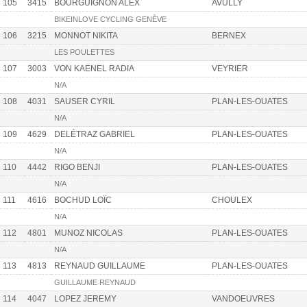
105
3415
BOURGUIGNON ALEX
AVULLY
BIKEINLOVE CYCLING GENÈVE
106
3215
MONNOT NIKITA
BERNEX
LES POULETTES
107
3003
VON KAENEL RADIA
VEYRIER
N/A
108
4031
SAUSER CYRIL
PLAN-LES-OUATES
N/A
109
4629
DELÉTRAZ GABRIEL
PLAN-LES-OUATES
N/A
110
4442
RIGO BENJI
PLAN-LES-OUATES
N/A
111
4616
BOCHUD LOÏC
CHOULEX
N/A
112
4801
MUNOZ NICOLAS
PLAN-LES-OUATES
N/A
113
4813
REYNAUD GUILLAUME
PLAN-LES-OUATES
GUILLAUME REYNAUD
114
4047
LOPEZ JEREMY
VANDOEUVRES