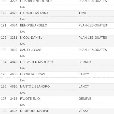
189
3225
CHARBONNIERE NOA
PLAN-LES-OUATES
N/A
190
4023
CARAULEAN ANNA
1228
N/A
191
4034
BENONIE ANGELO
PLAN-LES-OUATES
N/A
192
3231
NICOLI DANIEL
PLAN-LES-OUATES
N/A
193
4829
SAUTY JONAS
PLAN-LES-OUATES
N/A
194
4842
CHEVALIER MARGAUX
BERNEX
N/A
195
4606
CORREIA LUCAS
LANCY
N/A
196
4610
MANTO LISSANDRO
LANCY
N/A
197
3418
FALOTTI ELIO
GENÈVE
N/A
198
3425
DEMIERRE MARINE
VESSY