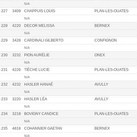
N/A
227
3409
CHAPPUIS LOUIS
PLAN-LES-OUATES
N/A
228
4220
DECOR MELISSA
BERNEX
N/A
229
3428
CARDINALI GILBERTO
CONFIGNON
N/A
230
3232
PION AURÉLIE
ONEX
N/A
231
4226
TIÈCHE LUCIE
PLAN-LES-OUATES
N/A
232
4232
HASLER HANAÉ
AVULLY
N/A
233
3220
HASLER LÉA
AVULLY
N/A
234
3218
BOVIGNY CANDICE
PLAN-LES-OUATES
N/A
235
4618
COHANNIER GAETAN
BERNEX
N/A