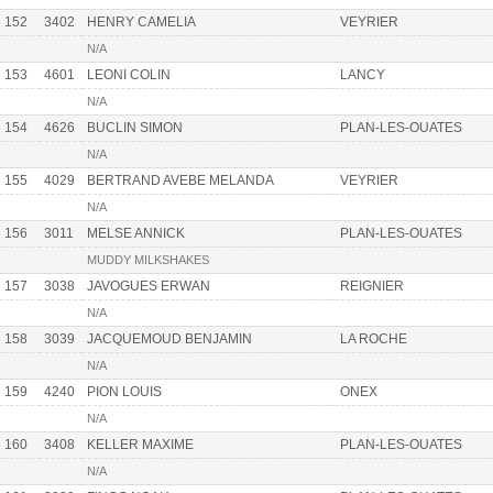
152
3402
HENRY CAMELIA
VEYRIER
N/A
153
4601
LEONI COLIN
LANCY
N/A
154
4626
BUCLIN SIMON
PLAN-LES-OUATES
N/A
155
4029
BERTRAND AVEBE MELANDA
VEYRIER
N/A
156
3011
MELSE ANNICK
PLAN-LES-OUATES
MUDDY MILKSHAKES
157
3038
JAVOGUES ERWAN
REIGNIER
N/A
158
3039
JACQUEMOUD BENJAMIN
LA ROCHE
N/A
159
4240
PION LOUIS
ONEX
N/A
160
3408
KELLER MAXIME
PLAN-LES-OUATES
N/A