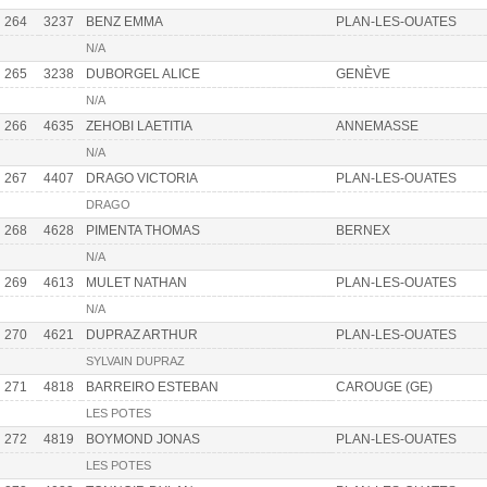
264
3237
BENZ EMMA
PLAN-LES-OUATES
N/A
265
3238
DUBORGEL ALICE
GENÈVE
N/A
266
4635
ZEHOBI LAETITIA
ANNEMASSE
N/A
267
4407
DRAGO VICTORIA
PLAN-LES-OUATES
DRAGO
268
4628
PIMENTA THOMAS
BERNEX
N/A
269
4613
MULET NATHAN
PLAN-LES-OUATES
N/A
270
4621
DUPRAZ ARTHUR
PLAN-LES-OUATES
SYLVAIN DUPRAZ
271
4818
BARREIRO ESTEBAN
CAROUGE (GE)
LES POTES
272
4819
BOYMOND JONAS
PLAN-LES-OUATES
LES POTES