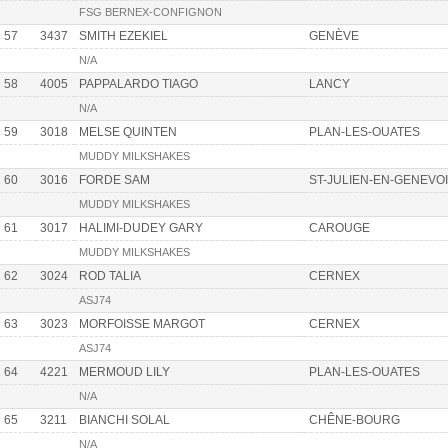
FSG BERNEX-CONFIGNON
57
3437
SMITH EZEKIEL
GENÈVE
N/A
58
4005
PAPPALARDO TIAGO
LANCY
N/A
59
3018
MELSE QUINTEN
PLAN-LES-OUATES
MUDDY MILKSHAKES
60
3016
FORDE SAM
ST-JULIEN-EN-GENEVO
MUDDY MILKSHAKES
61
3017
HALIMI-DUDEY GARY
CAROUGE
MUDDY MILKSHAKES
62
3024
ROD TALIA
CERNEX
ASJ74
63
3023
MORFOISSE MARGOT
CERNEX
ASJ74
64
4221
MERMOUD LILY
PLAN-LES-OUATES
N/A
65
3211
BIANCHI SOLAL
CHÊNE-BOURG
N/A