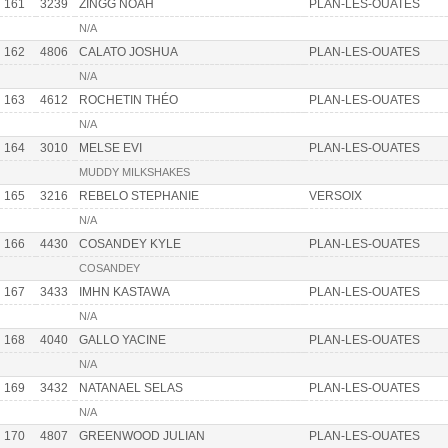
161
3239
ZINGG NOAH
PLAN-LES-OUATES
N/A
162
4806
CALATO JOSHUA
PLAN-LES-OUATES
N/A
163
4612
ROCHETIN THÉO
PLAN-LES-OUATES
N/A
164
3010
MELSE EVI
PLAN-LES-OUATES
MUDDY MILKSHAKES
165
3216
REBELO STEPHANIE
VERSOIX
N/A
166
4430
COSANDEY KYLE
PLAN-LES-OUATES
COSANDEY
167
3433
IMHN KASTAWA
PLAN-LES-OUATES
N/A
168
4040
GALLO YACINE
PLAN-LES-OUATES
N/A
169
3432
NATANAEL SELAS
PLAN-LES-OUATES
N/A
170
4807
GREENWOOD JULIAN
PLAN-LES-OUATES