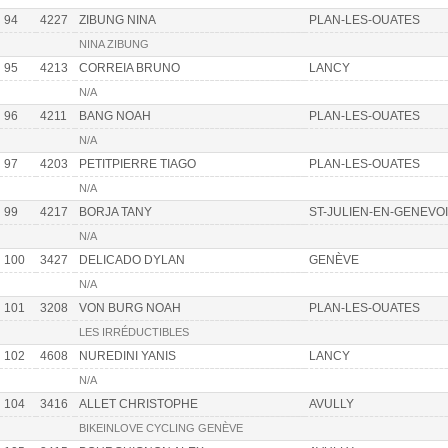
94
4227
ZIBUNG NINA
PLAN-LES-OUATES
NINA ZIBUNG
95
4213
CORREIA BRUNO
LANCY
N/A
96
4211
BANG NOAH
PLAN-LES-OUATES
N/A
97
4203
PETITPIERRE TIAGO
PLAN-LES-OUATES
N/A
99
4217
BORJA TANY
ST-JULIEN-EN-GENEVO
N/A
100
3427
DELICADO DYLAN
GENÈVE
N/A
101
3208
VON BURG NOAH
PLAN-LES-OUATES
LES IRRÉDUCTIBLES
102
4608
NUREDINI YANIS
LANCY
N/A
104
3416
ALLET CHRISTOPHE
AVULLY
BIKEINLOVE CYCLING GENÈVE