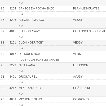
N/A
85
3204
SANTOS DA ROCHA ENZO
PLAN-LES-OUATES
N/A
86
4206
ALLGAIER MARCO
VESSY
N/A
87
4015
ELLISON ISAAC
COLLONGES SOUS SAL
N/A
88
4201
CLONINGER TOBY
VESSY
N/A
89
4017
DEHOUCK NOA
VERS
RUGBY CLUB PLAN LES OUATES
90
3223
NICA AYANA
LE LIGNON
N/A
91
3421
GROS AUREL
AVUSY
N/A
92
4247
MEYER ARCADY
CHÂTELAINE
N/A
93
4839
MICHON TIZIANO
COPPONEX
N/A