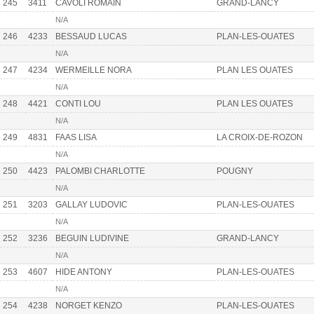
245
3411
CAVOLI ROMAIN
GRAND-LANCY
N/A
246
4233
BESSAUD LUCAS
PLAN-LES-OUATES
N/A
247
4234
WERMEILLE NORA
PLAN LES OUATES
N/A
248
4421
CONTI LOU
PLAN LES OUATES
N/A
249
4831
FAAS LISA
LA CROIX-DE-ROZON
N/A
250
4423
PALOMBI CHARLOTTE
POUGNY
N/A
251
3203
GALLAY LUDOVIC
PLAN-LES-OUATES
N/A
252
3236
BEGUIN LUDIVINE
GRAND-LANCY
N/A
253
4607
HIDE ANTONY
PLAN-LES-OUATES
N/A
254
4238
NORGET KENZO
PLAN-LES-OUATES