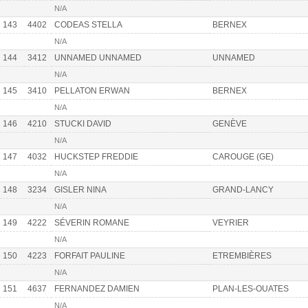
N/A
143
4402
CODEAS STELLA
BERNEX
N/A
144
3412
UNNAMED UNNAMED
UNNAMED
N/A
145
3410
PELLATON ERWAN
BERNEX
N/A
146
4210
STUCKI DAVID
GENÈVE
N/A
147
4032
HUCKSTEP FREDDIE
CAROUGE (GE)
N/A
148
3234
GISLER NINA
GRAND-LANCY
N/A
149
4222
SÉVERIN ROMANE
VEYRIER
N/A
150
4223
FORFAIT PAULINE
ETREMBIÈRES
N/A
151
4637
FERNANDEZ DAMIEN
PLAN-LES-OUATES
N/A