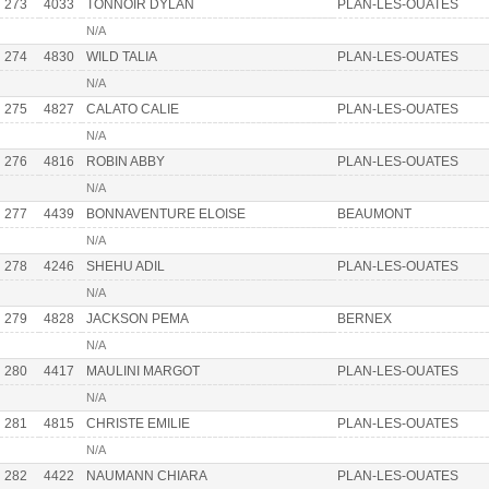
273
4033
TONNOIR DYLAN
PLAN-LES-OUATES
N/A
274
4830
WILD TALIA
PLAN-LES-OUATES
N/A
275
4827
CALATO CALIE
PLAN-LES-OUATES
N/A
276
4816
ROBIN ABBY
PLAN-LES-OUATES
N/A
277
4439
BONNAVENTURE ELOISE
BEAUMONT
N/A
278
4246
SHEHU ADIL
PLAN-LES-OUATES
N/A
279
4828
JACKSON PEMA
BERNEX
N/A
280
4417
MAULINI MARGOT
PLAN-LES-OUATES
N/A
281
4815
CHRISTE EMILIE
PLAN-LES-OUATES
N/A
282
4422
NAUMANN CHIARA
PLAN-LES-OUATES