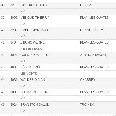
38
3210
STUCKI ANTHONY
GENÈVE
N/A
39
4009
MENOUD THIERRY
PLAN-LES-OUATES
N/A
40
3235
EMBER MARGAUX
GRAND-LANCY
N/A
41
3404
ZIBUNG PIERRE
PLAN-LES-OUATES
PIERRE ZIBUNG
42
4022
GUINAND MAËLLE
ATHENAZ (AVUSY)
N/A
43
4604
LÉGER TIMÉO
PLAN-LES-OUATES
LES LIGHTS
44
4036
WALKER DYLAN
CHABREY
N/A
45
3031
BOLMANN JEROME
PLAN-LES-OUATES
N/A
46
4014
BRANSTON CALUM
TROINEX
N/A