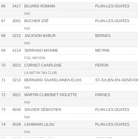
66
3417
BUJARD ROMAIN
PLAN-LES-OUATES
N/A
67
3001
BUCHER ZOÉ
PLAN-LES-OUATES
N/A
68
3212
JACKSON BABUR
BERNEX
N/A
69
4214
SERRANO MAXIME
MEYRIN
FSG MEYRIN
70
3022
CORNET CHARLENE
PERON
LA VATTAY SKI CLUB
71
3213
BERNARD-SAARELAINEN ELIAS
ST-JULIEN-EN-GENEVO
N/A
72
3021
MARTIN CLIMONET VIOLETTE
FARGES
N/A
73
4030
SAUSER SÉBASTIEN
PLAN-LES-OUATES
N/A
74
4028
LEHMANN LILOU
PLAN-LES-OUATES
N/A