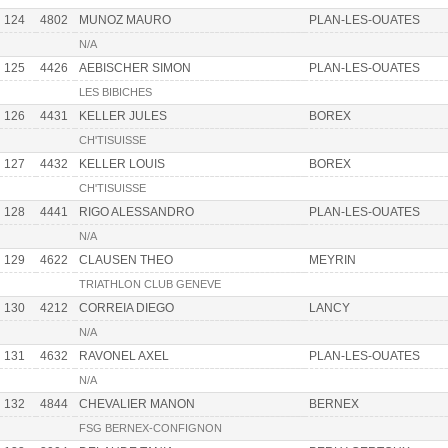
124
4802
MUNOZ MAURO
PLAN-LES-OUATES
N/A
125
4426
AEBISCHER SIMON
PLAN-LES-OUATES
LES BIBICHES
126
4431
KELLER JULES
BOREX
CH'TISUISSE
127
4432
KELLER LOUIS
BOREX
CH'TISUISSE
128
4441
RIGO ALESSANDRO
PLAN-LES-OUATES
N/A
129
4622
CLAUSEN THEO
MEYRIN
TRIATHLON CLUB GENEVE
130
4212
CORREIA DIEGO
LANCY
N/A
131
4632
RAVONEL AXEL
PLAN-LES-OUATES
N/A
132
4844
CHEVALIER MANON
BERNEX
FSG BERNEX-CONFIGNON