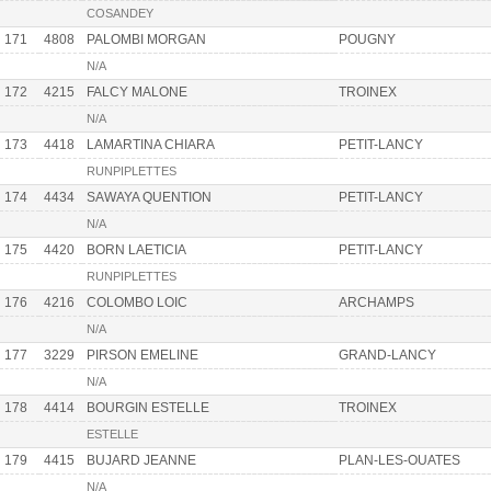
COSANDEY
171
4808
PALOMBI MORGAN
POUGNY
N/A
172
4215
FALCY MALONE
TROINEX
N/A
173
4418
LAMARTINA CHIARA
PETIT-LANCY
RUNPIPLETTES
174
4434
SAWAYA QUENTION
PETIT-LANCY
N/A
175
4420
BORN LAETICIA
PETIT-LANCY
RUNPIPLETTES
176
4216
COLOMBO LOIC
ARCHAMPS
N/A
177
3229
PIRSON EMELINE
GRAND-LANCY
N/A
178
4414
BOURGIN ESTELLE
TROINEX
ESTELLE
179
4415
BUJARD JEANNE
PLAN-LES-OUATES
N/A