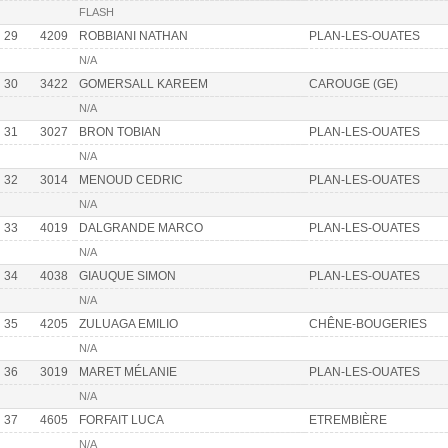
FLASH
29
4209
ROBBIANI NATHAN
PLAN-LES-OUATES
N/A
30
3422
GOMERSALL KAREEM
CAROUGE (GE)
N/A
31
3027
BRON TOBIAN
PLAN-LES-OUATES
N/A
32
3014
MENOUD CEDRIC
PLAN-LES-OUATES
N/A
33
4019
DALGRANDE MARCO
PLAN-LES-OUATES
N/A
34
4038
GIAUQUE SIMON
PLAN-LES-OUATES
N/A
35
4205
ZULUAGA EMILIO
CHÊNE-BOUGERIES
N/A
36
3019
MARET MÉLANIE
PLAN-LES-OUATES
N/A
37
4605
FORFAIT LUCA
ETREMBIÈRE
N/A