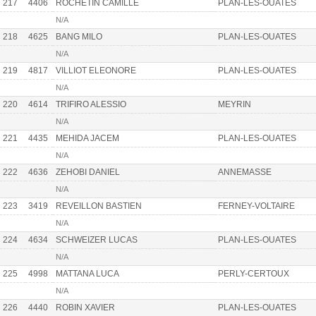
217
4406
ROCHETIN CAMILLE
PLAN-LES-OUATES
N/A
218
4625
BANG MILO
PLAN-LES-OUATES
N/A
219
4817
VILLIOT ELEONORE
PLAN-LES-OUATES
N/A
220
4614
TRIFIRO ALESSIO
MEYRIN
N/A
221
4435
MEHIDA JACEM
PLAN-LES-OUATES
N/A
222
4636
ZEHOBI DANIEL
ANNEMASSE
N/A
223
3419
REVEILLON BASTIEN
FERNEY-VOLTAIRE
N/A
224
4634
SCHWEIZER LUCAS
PLAN-LES-OUATES
N/A
225
4998
MATTANA LUCA
PERLY-CERTOUX
N/A
226
4440
ROBIN XAVIER
PLAN-LES-OUATES