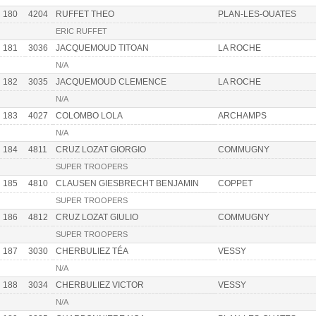
180
4204
RUFFET THEO
PLAN-LES-OUATES
ERIC RUFFET
181
3036
JACQUEMOUD TITOAN
LA ROCHE
N/A
182
3035
JACQUEMOUD CLEMENCE
LA ROCHE
N/A
183
4027
COLOMBO LOLA
ARCHAMPS
N/A
184
4811
CRUZ LOZAT GIORGIO
COMMUGNY
SUPER TROOPERS
185
4810
CLAUSEN GIESBRECHT BENJAMIN
COPPET
SUPER TROOPERS
186
4812
CRUZ LOZAT GIULIO
COMMUGNY
SUPER TROOPERS
187
3030
CHERBULIEZ TÉA
VESSY
N/A
188
3034
CHERBULIEZ VICTOR
VESSY
N/A