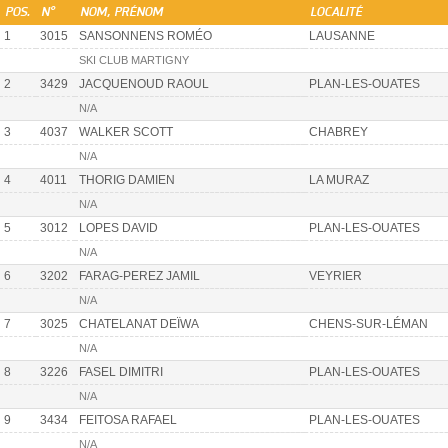
POS.
N°
NOM, PRÉNOM
LOCALITÉ
1
3015
SANSONNENS ROMÉO
LAUSANNE
SKI CLUB MARTIGNY
2
3429
JACQUENOUD RAOUL
PLAN-LES-OUATES
N/A
3
4037
WALKER SCOTT
CHABREY
N/A
4
4011
THORIG DAMIEN
LA MURAZ
N/A
5
3012
LOPES DAVID
PLAN-LES-OUATES
N/A
6
3202
FARAG-PEREZ JAMIL
VEYRIER
N/A
7
3025
CHATELANAT DEÏWA
CHENS-SUR-LÉMAN
N/A
8
3226
FASEL DIMITRI
PLAN-LES-OUATES
N/A
9
3434
FEITOSA RAFAEL
PLAN-LES-OUATES
N/A