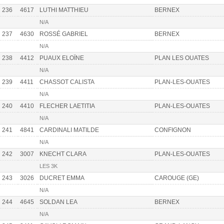
236
4617
LUTHI MATTHIEU
BERNEX
N/A
237
4630
ROSSÉ GABRIEL
BERNEX
N/A
238
4412
PUAUX ELOÏNE
PLAN LES OUATES
N/A
239
4411
CHASSOT CALISTA
PLAN-LES-OUATES
N/A
240
4410
FLECHER LAETITIA
PLAN-LES-OUATES
N/A
241
4841
CARDINALI MATILDE
CONFIGNON
N/A
242
3007
KNECHT CLARA
PLAN-LES-OUATES
LES 3K
243
3026
DUCRET EMMA
CAROUGE (GE)
N/A
244
4645
SOLDAN LEA
BERNEX
N/A