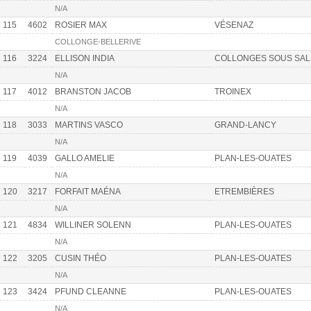
N/A
115
4602
ROSIER MAX
VÉSENAZ
COLLONGE-BELLERIVE
116
3224
ELLISON INDIA
COLLONGES SOUS SAL
N/A
117
4012
BRANSTON JACOB
TROINEX
N/A
118
3033
MARTINS VASCO
GRAND-LANCY
N/A
119
4039
GALLO AMELIE
PLAN-LES-OUATES
N/A
120
3217
FORFAIT MAÉNA
ETREMBIÈRES
N/A
121
4834
WILLINER SOLENN
PLAN-LES-OUATES
N/A
122
3205
CUSIN THÉO
PLAN-LES-OUATES
N/A
123
3424
PFUND CLEANNE
PLAN-LES-OUATES
N/A