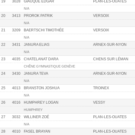
19
3028
GIAUQUE EDGAR
PLAN-LES-OUATES
N/A
20
3413
PROROK PATRIK
VERSOIX
N/A
21
3209
BAERTSCHI TIMOTHÉE
VERSOIX
N/A
22
3431
JANURA ELIAS
ARNEX-SUR-NYON
N/A
23
4035
CHATELANAT DARA
CHENS SUR LÉMAN
CHÊNE GYMNASTIQUE GENÈVE
24
3430
JANURA TEVA
ARNEX-SUR-NYON
N/A
25
4013
BRANSTON JOSHUA
TROINEX
N/A
26
4016
HUMPHREY LOGAN
VESSY
HUMPHREY
27
3032
WILLINER ZOÉ
PLAN-LES-OUATES
N/A
28
4010
FASEL BRAYAN
PLAN-LES-OUATES