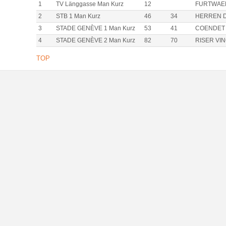
1
TV Länggasse Man Kurz
12
FURTWAENG
2
STB 1 Man Kurz
46
34
HERREN DOM
3
STADE GENÈVE 1 Man Kurz
53
41
COENDET AN
4
STADE GENÈVE 2 Man Kurz
82
70
RISER VINC
TOP