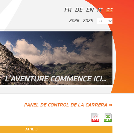
FR
DE
EN
IT
ES
-
-
-
-
2026
2025
PANEL DE CONTROL DE LA CARRERA ➡
ATHL. 3