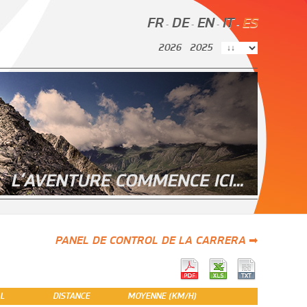
FR
DE
EN
IT
ES
-
-
-
-
2026
2025
PANEL DE CONTROL DE LA CARRERA ➡
L
DISTANCE
MOYENNE (KM/H)