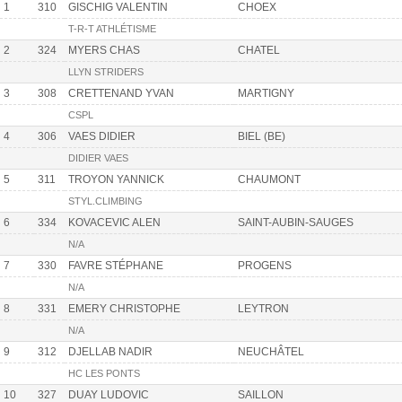
1
310
GISCHIG VALENTIN
CHOEX
T-R-T ATHLÉTISME
2
324
MYERS CHAS
CHATEL
LLYN STRIDERS
3
308
CRETTENAND YVAN
MARTIGNY
CSPL
4
306
VAES DIDIER
BIEL (BE)
DIDIER VAES
5
311
TROYON YANNICK
CHAUMONT
STYL.CLIMBING
6
334
KOVACEVIC ALEN
SAINT-AUBIN-SAUGES
N/A
7
330
FAVRE STÉPHANE
PROGENS
N/A
8
331
EMERY CHRISTOPHE
LEYTRON
N/A
9
312
DJELLAB NADIR
NEUCHÂTEL
HC LES PONTS
10
327
DUAY LUDOVIC
SAILLON