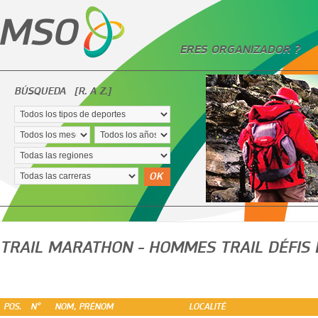
ERES ORGANIZADOR ?
BÚSQUEDA
[R. A Z.]
OK
TRAIL MARATHON - HOMMES TRAIL DÉFIS 
POS.
N°
NOM, PRÉNOM
LOCALITÉ