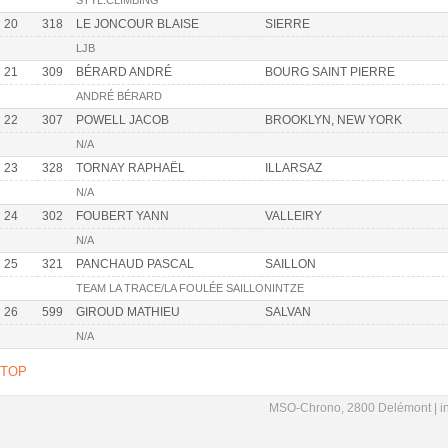
STYL.CLIMBING
20
318
LE JONCOUR BLAISE
SIERRE
LJB
21
309
BÉRARD ANDRÉ
BOURG SAINT PIERRE
ANDRÉ BÉRARD
22
307
POWELL JACOB
BROOKLYN, NEW YORK
N/A
23
328
TORNAY RAPHAËL
ILLARSAZ
N/A
24
302
FOUBERT YANN
VALLEIRY
N/A
25
321
PANCHAUD PASCAL
SAILLON
TEAM LA TRACE/LA FOULÉE SAILLONINTZE
26
599
GIROUD MATHIEU
SALVAN
N/A
TOP
MSO-Chrono, 2800 Delémont |
i