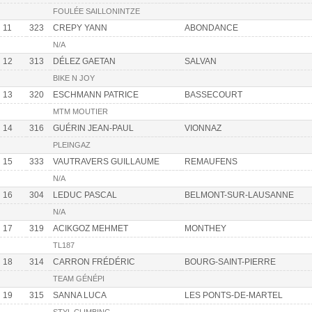
FOULÉE SAILLONINTZE
11
323
CREPY YANN
ABONDANCE
N/A
12
313
DÉLEZ GAETAN
SALVAN
BIKE N JOY
13
320
ESCHMANN PATRICE
BASSECOURT
MTM MOUTIER
14
316
GUÉRIN JEAN-PAUL
VIONNAZ
PLEINGAZ
15
333
VAUTRAVERS GUILLAUME
REMAUFENS
N/A
16
304
LEDUC PASCAL
BELMONT-SUR-LAUSANNE
N/A
17
319
ACIKGOZ MEHMET
MONTHEY
TL187
18
314
CARRON FRÉDÉRIC
BOURG-SAINT-PIERRE
TEAM GÉNÉPI
19
315
SANNA LUCA
LES PONTS-DE-MARTEL