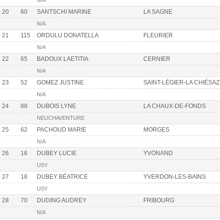
N/A
20
60
SANTSCHI MARINE
LA SAGNE
N/A
21
115
ORDULU DONATELLA
FLEURIER
N/A
22
65
BADOUX LAETITIA
CERNIER
N/A
23
52
GOMEZ JUSTINE
SAINT-LÉGIER-LA CHIÉSAZ
N/A
24
88
DUBOIS LYNE
LA CHAUX-DE-FONDS
NEUCHAVENTURE
25
62
PACHOUD MARIE
MORGES
N/A
26
16
DUBEY LUCIE
YVONAND
USY
27
18
DUBEY BÉATRICE
YVERDON-LES-BAINS
USY
28
70
DUDING AUDREY
FRIBOURG
N/A