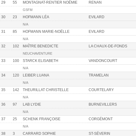
29
55
MONTAGNAT-RENTIER NOÉMIE
RENAN
GSFM
30
23
HOFMANN LÉA
EVILARD
N/A
31
85
HOFMANN MARIE-NOËLLE
EVILARD
N/A
32
102
MAÎTRE BENEDICTE
LA CHAUX-DE-FONDS
NEUCHAVENTURE
33
100
STARCK ELISABETH
VANDONCOURT
N/A
34
120
LEIBER LUANA
TRAMELAN
N/A
35
142
THEURILLAT CHRISTELLE
COURTELARY
N/A
36
97
LAB LYDIE
BURNEVILLERS
N/A
37
25
SCHENK FRANÇOISE
CORGÉMONT
N/A
38
3
CARRARD SOPHIE
ST-SÉVERIN