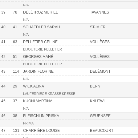
N/A
39
78
DÉLÉTROZ MURIEL
TAVANNES
N/A
40
41
SCHAEDLER SARAH
ST-IMIER
N/A
41
63
PELLETIER CELINE
VOLLÈGES
BIJOUTERIE PELLETIER
42
51
GEORGES MAHÉ
VOLLÈGES
BIJOUTERIE PELLETIER
43
114
JARDIN FLORINE
DELÉMONT
N/A
44
29
WICK ALINA
BERN
LÄUFERRIEGE KRASSE KRESSE
45
37
KUONI MARTINA
KNUTWIL
N/A
46
38
FLEISCHLIN PRISKA
GEUENSEE
PRIMA
47
131
CHARRIÈRE LOUISE
BEAUCOURT