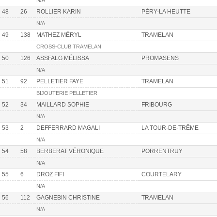
N/A
48
26
ROLLIER KARIN
PÉRY-LA HEUTTE
N/A
49
138
MATHEZ MÉRYL
TRAMELAN
CROSS-CLUB TRAMELAN
50
126
ASSFALG MÉLISSA
PROMASENS
N/A
51
92
PELLETIER FAYE
TRAMELAN
BIJOUTERIE PELLETIER
52
34
MAILLARD SOPHIE
FRIBOURG
N/A
53
2
DEFFERRARD MAGALI
LA TOUR-DE-TRÊME
N/A
54
58
BERBERAT VÉRONIQUE
PORRENTRUY
N/A
55
6
DROZ FIFI
COURTELARY
N/A
56
112
GAGNEBIN CHRISTINE
TRAMELAN
N/A