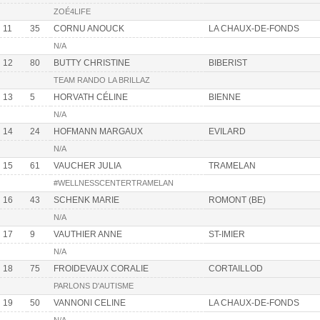
ZOÉ4LIFE
11
35
CORNU ANOUCK
LA CHAUX-DE-FONDS
N/A
12
80
BUTTY CHRISTINE
BIBERIST
TEAM RANDO LA BRILLAZ
13
5
HORVATH CÉLINE
BIENNE
N/A
14
24
HOFMANN MARGAUX
EVILARD
N/A
15
61
VAUCHER JULIA
TRAMELAN
#WELLNESSCENTERTRAMELAN
16
43
SCHENK MARIE
ROMONT (BE)
N/A
17
9
VAUTHIER ANNE
ST-IMIER
N/A
18
75
FROIDEVAUX CORALIE
CORTAILLOD
PARLONS D'AUTISME
19
50
VANNONI CELINE
LA CHAUX-DE-FONDS