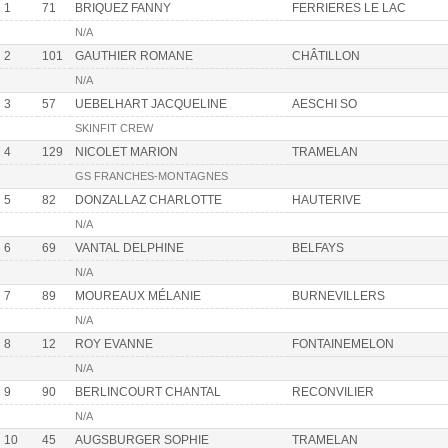
1
71
BRIQUEZ FANNY
FERRIERES LE LAC
N/A
2
101
GAUTHIER ROMANE
CHÂTILLON
N/A
3
57
UEBELHART JACQUELINE
AESCHI SO
SKINFIT CREW
4
129
NICOLET MARION
TRAMELAN
GS FRANCHES-MONTAGNES
5
82
DONZALLAZ CHARLOTTE
HAUTERIVE
N/A
6
69
VANTAL DELPHINE
BELFAYS
N/A
7
89
MOUREAUX MÉLANIE
BURNEVILLERS
N/A
8
12
ROY EVANNE
FONTAINEMELON
N/A
9
90
BERLINCOURT CHANTAL
RECONVILIER
N/A
10
45
AUGSBURGER SOPHIE
TRAMELAN