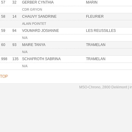
57
32
GERBER CYNTHIA
MARIN
CDR GRYON
58
14
CHAUVY SANDRINE
FLEURIER
ALAIN POINTET
59
94
VOUMARD JOSIANNE
LES REUSSILLES
N/A
60
93
MAIRE TANYA
TRAMELAN
N/A
998
135
SCHAFROTH SABRINA
TRAMELAN
N/A
TOP
MSO-Chrono, 2800 Delémont |
i