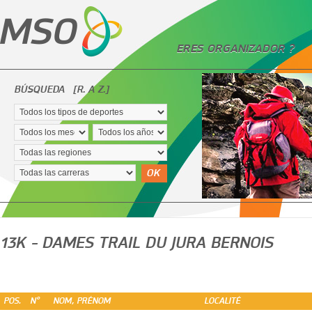
ERES ORGANIZADOR ?
BÚSQUEDA
[R. A Z.]
OK
13K - DAMES TRAIL DU JURA BERNOIS
POS.
N°
NOM, PRÉNOM
LOCALITÉ