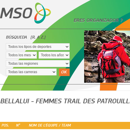
ERES ORGANIZADOR ?
BÚSQUEDA
[R. A Z.]
OK
BELLALUI - FEMMES TRAIL DES PATROUIL
POS.
N°
NOM DE L'ÉQUIPE / TEAM