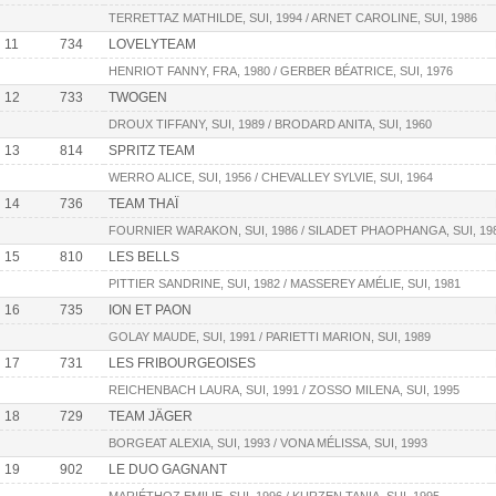
TERRETTAZ MATHILDE, SUI, 1994 / ARNET CAROLINE, SUI, 1986
11
734
LOVELYTEAM
HENRIOT FANNY, FRA, 1980 / GERBER BÉATRICE, SUI, 1976
12
733
TWOGEN
DROUX TIFFANY, SUI, 1989 / BRODARD ANITA, SUI, 1960
13
814
SPRITZ TEAM
WERRO ALICE, SUI, 1956 / CHEVALLEY SYLVIE, SUI, 1964
14
736
TEAM THAÏ
FOURNIER WARAKON, SUI, 1986 / SILADET PHAOPHANGA, SUI, 19
15
810
LES BELLS
PITTIER SANDRINE, SUI, 1982 / MASSEREY AMÉLIE, SUI, 1981
16
735
ION ET PAON
GOLAY MAUDE, SUI, 1991 / PARIETTI MARION, SUI, 1989
17
731
LES FRIBOURGEOISES
REICHENBACH LAURA, SUI, 1991 / ZOSSO MILENA, SUI, 1995
18
729
TEAM JÄGER
BORGEAT ALEXIA, SUI, 1993 / VONA MÉLISSA, SUI, 1993
19
902
LE DUO GAGNANT