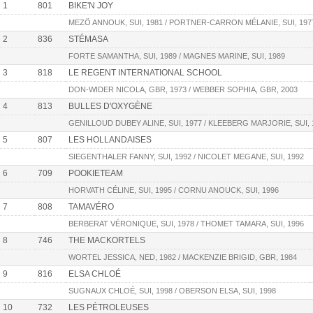
1
801
BIKE'N JOY
MEZÖ ANNOUK, SUI, 1981 / PORTNER-CARRON MÉLANIE, SUI, 197
2
836
STÉMASA
FORTE SAMANTHA, SUI, 1989 / MAGNES MARINE, SUI, 1989
3
818
LE REGENT INTERNATIONAL SCHOOL
DON-WIDER NICOLA, GBR, 1973 / WEBBER SOPHIA, GBR, 2003
4
813
BULLES D'OXYGÈNE
GENILLOUD DUBEY ALINE, SUI, 1977 / KLEEBERG MARJORIE, SUI, 
5
807
LES HOLLANDAISES
SIEGENTHALER FANNY, SUI, 1992 / NICOLET MEGANE, SUI, 1992
6
709
POOKIETEAM
HORVATH CÉLINE, SUI, 1995 / CORNU ANOUCK, SUI, 1996
7
808
TAMAVÉRO
BERBERAT VÉRONIQUE, SUI, 1978 / THOMET TAMARA, SUI, 1996
8
746
THE MACKORTELS
WORTEL JESSICA, NED, 1982 / MACKENZIE BRIGID, GBR, 1984
9
816
ELSA CHLOÉ
SUGNAUX CHLOÉ, SUI, 1998 / OBERSON ELSA, SUI, 1998
10
732
LES PÉTROLEUSES