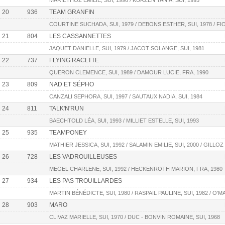
MARIÉTHOZ EMILIE, SUI, 1996 / KURZEN TANIA, SUI, 1995
20
936
TEAM GRANFIN
COURTINE SUCHADA, SUI, 1979 / DEBONS ESTHER, SUI, 1978 / FI
21
804
LES CASSANNETTES
JAQUET DANIELLE, SUI, 1979 / JACOT SOLANGE, SUI, 1981
22
737
FLYING RACLTTE
QUERON CLEMENCE, SUI, 1989 / DAMOUR LUCIE, FRA, 1990
23
809
NAD ET SÉPHO
CANZALI SEPHORA, SUI, 1997 / SAUTAUX NADIA, SUI, 1984
24
811
TALK'N'RUN
BAECHTOLD LÉA, SUI, 1993 / MILLIET ESTELLE, SUI, 1993
25
935
TEAMPONEY
MATHIER JESSICA, SUI, 1992 / SALAMIN EMILIE, SUI, 2000 / GILLOZ
26
728
LES VADROUILLEUSES
MEGEL CHARLENE, SUI, 1992 / HECKENROTH MARION, FRA, 1980
27
934
LES PAS TROUILLARDES
MARTIN BÉNÉDICTE, SUI, 1980 / RASPAIL PAULINE, SUI, 1982 / O'
28
903
MARO
CLIVAZ MARIELLE, SUI, 1970 / DUC - BONVIN ROMAINE, SUI, 1968