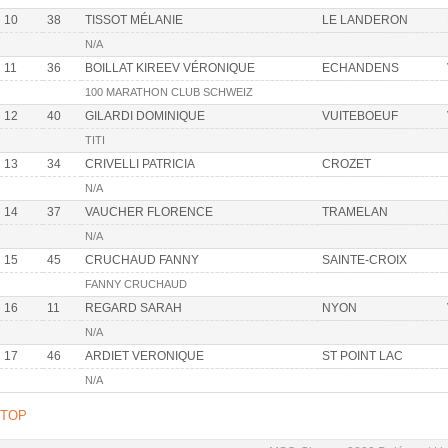
10
38
TISSOT MÉLANIE
LE LANDERON
N/A
11
36
BOILLAT KIREEV VÉRONIQUE
ECHANDENS
100 MARATHON CLUB SCHWEIZ
12
40
GILARDI DOMINIQUE
VUITEBOEUF
TITI
13
34
CRIVELLI PATRICIA
CROZET
N/A
14
37
VAUCHER FLORENCE
TRAMELAN
N/A
15
45
CRUCHAUD FANNY
SAINTE-CROIX
FANNY CRUCHAUD
16
11
REGARD SARAH
NYON
N/A
17
46
ARDIET VERONIQUE
ST POINT LAC
N/A
TOP