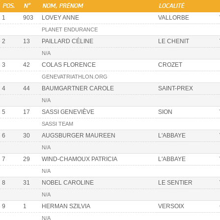
POS.
N°
NOM, PRÉNOM
LOCALITÉ
1
903
LOVEY ANNE
VALLORBE
PLANET ENDURANCE
2
13
PAILLARD CÉLINE
LE CHENIT
N/A
3
42
COLAS FLORENCE
CROZET
GENEVATRIATHLON.ORG
4
44
BAUMGARTNER CAROLE
SAINT-PREX
N/A
5
17
SASSI GENEVIÈVE
SION
SASSI TEAM
6
30
AUGSBURGER MAUREEN
L'ABBAYE
N/A
7
29
WIND-CHAMOUX PATRICIA
L'ABBAYE
N/A
8
31
NOBEL CAROLINE
LE SENTIER
N/A
9
1
HERMAN SZILVIA
VERSOIX
N/A