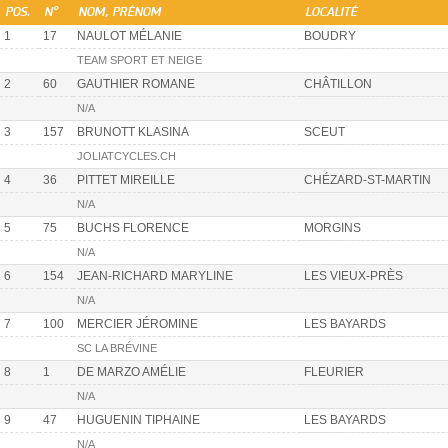
POS.
N°
NOM, PRÉNOM
LOCALITÉ
1
17
NAULOT MÉLANIE
BOUDRY
TEAM SPORT ET NEIGE
2
60
GAUTHIER ROMANE
CHÂTILLON
N/A
3
157
BRUNOTT KLASINA
SCEUT
JOLIATCYCLES.CH
4
36
PITTET MIREILLE
CHÉZARD-ST-MARTIN
N/A
5
75
BUCHS FLORENCE
MORGINS
N/A
6
154
JEAN-RICHARD MARYLINE
LES VIEUX-PRÈS
N/A
7
100
MERCIER JÉROMINE
LES BAYARDS
SC LA BRÉVINE
8
1
DE MARZO AMÉLIE
FLEURIER
N/A
9
47
HUGUENIN TIPHAINE
LES BAYARDS
N/A