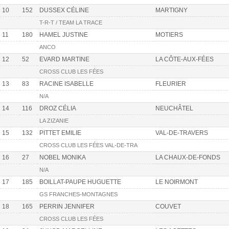
10
152
DUSSEX CÉLINE
MARTIGNY
T-R-T / TEAM LA TRACE
11
180
HAMEL JUSTINE
MOTIERS
ANCO
12
52
EVARD MARTINE
LA CÔTE-AUX-FÉES
CROSS CLUB LES FÉES
13
83
RACINE ISABELLE
FLEURIER
N/A
14
116
DROZ CÉLIA
NEUCHÂTEL
LA ZIZANIE
15
132
PITTET EMILIE
VAL-DE-TRAVERS
CROSS CLUB LES FÉES VAL-DE-TRA
16
27
NOBEL MONIKA
LA CHAUX-DE-FONDS
N/A
17
185
BOILLAT-PAUPE HUGUETTE
LE NOIRMONT
GS FRANCHES-MONTAGNES
18
165
PERRIN JENNIFER
COUVET
CROSS CLUB LES FÉES