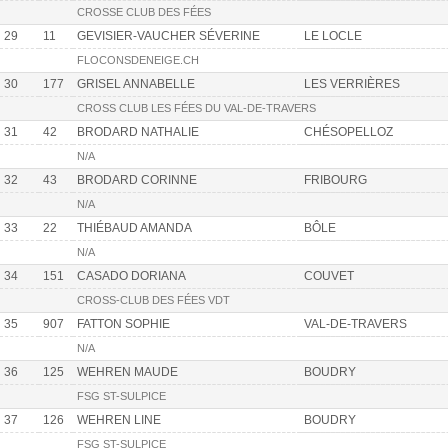
CROSSE CLUB DES FÉES
29
11
GEVISIER-VAUCHER SÉVERINE
LE LOCLE
FLOCONSDENEIGE.CH
30
177
GRISEL ANNABELLE
LES VERRIÈRES
CROSS CLUB LES FÉES DU VAL-DE-TRAVERS
31
42
BRODARD NATHALIE
CHÉSOPELLOZ
N/A
32
43
BRODARD CORINNE
FRIBOURG
N/A
33
22
THIÉBAUD AMANDA
BÔLE
N/A
34
151
CASADO DORIANA
COUVET
CROSS-CLUB DES FÉES VDT
35
907
FATTON SOPHIE
VAL-DE-TRAVERS
N/A
36
125
WEHREN MAUDE
BOUDRY
FSG ST-SULPICE
37
126
WEHREN LINE
BOUDRY
FSG ST-SULPICE