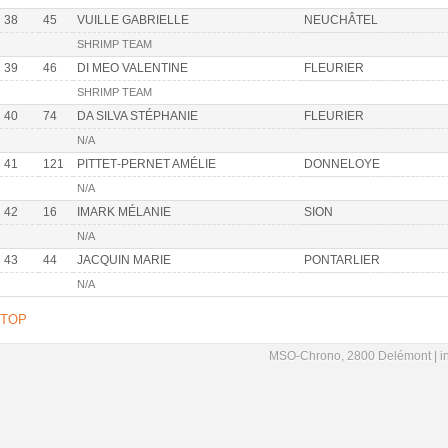
38
45
VUILLE GABRIELLE
NEUCHÂTEL
SHRIMP TEAM
39
46
DI MEO VALENTINE
FLEURIER
SHRIMP TEAM
40
74
DA SILVA STÉPHANIE
FLEURIER
N/A
41
121
PITTET‐PERNET AMÉLIE
DONNELOYE
N/A
42
16
IMARK MÉLANIE
SION
N/A
43
44
JACQUIN MARIE
PONTARLIER
N/A
TOP
MSO-Chrono, 2800 Delémont |
i