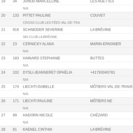
19
34
JUNOD MARCELLINE
LES AGETTES
N/A
20
133
PITTET PAULINE
COUVET
CROSS CLUB LES FÉES VAL-DE-TRA
21
916
SCHNEIDER SEVERINE
LA BRÉVINE
SKI-CLUB LA BRÉVINE
22
23
CERNICKY ALANA
MARIN-EPAGNIER
N/A
23
183
HAINARD STEPHANIE
BUTTES
N/A
24
102
DYSLI-JEANNERET OPHÉLIA
+41793040781
N/A
25
174
LIECHTI ISABELLE
MÔTIERS VAL-DE-TRAV
N/A
26
171
LIECHTI PAULINE
MÔTIERS NE
N/A
27
89
HADORN NICOLE
CHÉZARD
N/A
28
81
KAENEL CINTHIA
LA BRÉVINE