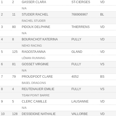
1
2
GASSER CLARA
ST-CIERGES
VD
N/A
2
11
STUDER RACHEL
766906967
BL
RACHEL STUDER
3
80
PIDOUX DELPHINE
THIERRENS
VD
N/A
4
8
BOURACHOT KATERINA
PULLY
VD
NEHO RACING
5
125
RAGOSTA ANNA
GLAND
VD
LÉMAN RUNNING
6
81
GOSSET VIRGINIE
FULLY
VS
N/A
7
79
PROUDFOOT CLARE
4052
BS
BASEL DRAGONS
8
4
REUTENAUER EMILIE
FULLY
VS
TEAM POINT BARRE
9
5
CLERC CAMILLE
LAUSANNE
VD
N/A
10
128
DESSEIGNE NATHALIE
VALLORBE
VD