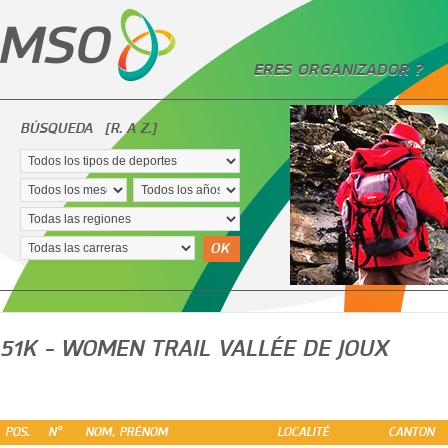
ERES ORGANIZADOR ?
BÚSQUEDA
[R. A Z.]
OK
51K - WOMEN TRAIL VALLÉE DE JOUX
POS.
N°
NOM, PRÉNOM
LOCALITÉ
CANTON