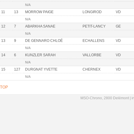
N/A
11
13
MORROW PAIGE
LONGIROD
VD
N/A
12
7
ABARKHA SANAE
PETIT-LANCY
GE
N/A
13
9
DE GENNARO CHLOÉ
ECHALLENS
VD
N/A
14
6
KUNZLER SARAH
VALLORBE
VD
N/A
15
127
DURGNAT YVETTE
CHERNEX
VD
N/A
TOP
MSO-Chrono, 2800 Delémont |
i