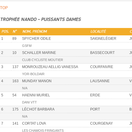
TOP
TROPHÉE NANDO - PUISSANTS DAMES
POS.
N°
NOM, PRÉNOM
LOCALITÉ
C
1
89
SPYCHER ODILE
SAIGNELÉGIER
J
GSFM
2
10
SCHALLER MARINE
BASSECOURT
J
CLUB CYCLISTE MOUTIER
3
137
MONROUZEAU AELLIG VANESSA
COURFAIVRE
J
YOR-BOLDAIR
4
163
MUNDAY MANON
LAUSANNE
V
N/A
5
54
HAENNI MURIEL
ERDE
V
DANI VTT
6
175
LÉCHOT BARBARA
PORT
B
N/A
7
141
CORTAT LOVA
COURGENAY
J
LES CHAMOIS FRINGANTS