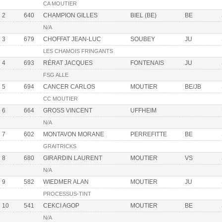
CA MOUTIER
2
640
CHAMPION GILLES
BIEL (BE)
BE
N/A
3
679
CHOFFAT JEAN-LUC
SOUBEY
JU
LES CHAMOIS FRINGANTS
4
693
RÉRAT JACQUES
FONTENAIS
JU
FSG ALLE
5
694
CANCER CARLOS
MOUTIER
BE/JB
CC MOUTIER
6
664
GROSS VINCENT
UFFHEIM
N/A
7
602
MONTAVON MORANE
PERREFITTE
BE
GRAITRICKS
8
680
GIRARDIN LAURENT
MOUTIER
VS
N/A
9
582
WIEDMER ALAN
MOUTIER
JU
PROCESSUS-TINT
10
541
CEKCI AGOP
MOUTIER
BE
N/A