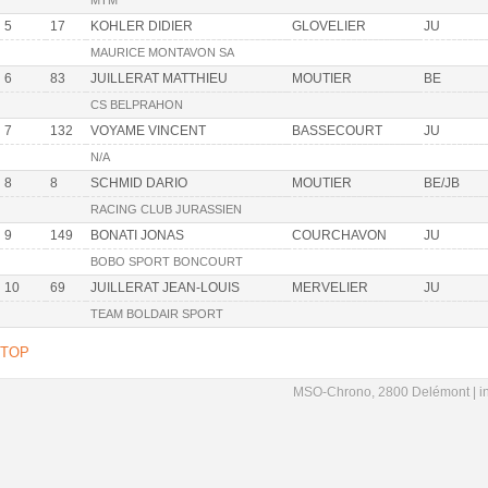
5
17
KOHLER DIDIER
GLOVELIER
JU
MAURICE MONTAVON SA
6
83
JUILLERAT MATTHIEU
MOUTIER
BE
CS BELPRAHON
7
132
VOYAME VINCENT
BASSECOURT
JU
N/A
8
8
SCHMID DARIO
MOUTIER
BE/JB
RACING CLUB JURASSIEN
9
149
BONATI JONAS
COURCHAVON
JU
BOBO SPORT BONCOURT
10
69
JUILLERAT JEAN-LOUIS
MERVELIER
JU
TEAM BOLDAIR SPORT
TOP
MSO-Chrono, 2800 Delémont |
i