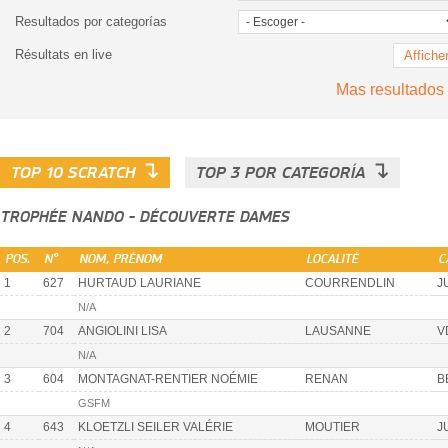
Resultados por categorías
Résultats en live
Affiche
Mas resultados
↴
↴
TOP 10 SCRATCH
TOP 3 POR CATEGORÍA
TROPHÉE NANDO - DÉCOUVERTE DAMES
POS.
N°
NOM, PRÉNOM
LOCALITÉ
C
1
627
HURTAUD LAURIANE
COURRENDLIN
J
N/A
2
704
ANGIOLINI LISA
LAUSANNE
V
N/A
3
604
MONTAGNAT-RENTIER NOÉMIE
RENAN
B
GSFM
4
643
KLOETZLI SEILER VALÉRIE
MOUTIER
J