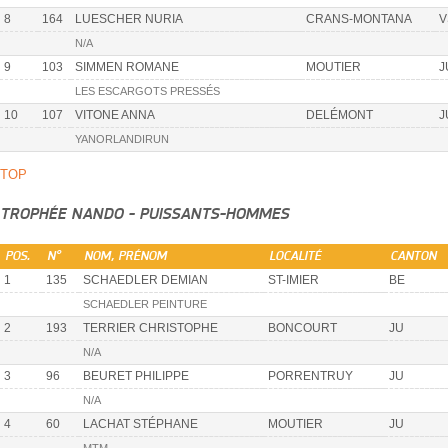
8
164
LUESCHER NURIA
CRANS-MONTANA
V
N/A
9
103
SIMMEN ROMANE
MOUTIER
J
LES ESCARGOTS PRESSÉS
10
107
VITONE ANNA
DELÉMONT
J
YANORLANDIRUN
TOP
TROPHÉE NANDO - PUISSANTS-HOMMES
POS.
N°
NOM, PRÉNOM
LOCALITÉ
CANTON
1
135
SCHAEDLER DEMIAN
ST-IMIER
BE
SCHAEDLER PEINTURE
2
193
TERRIER CHRISTOPHE
BONCOURT
JU
N/A
3
96
BEURET PHILIPPE
PORRENTRUY
JU
N/A
4
60
LACHAT STÉPHANE
MOUTIER
JU
MTM