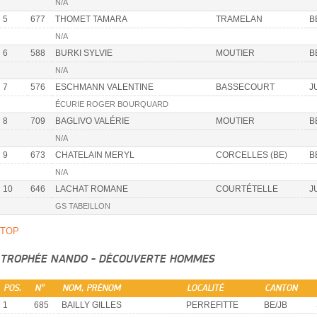
N/A
5
677
THOMET TAMARA
TRAMELAN
B
N/A
6
588
BURKI SYLVIE
MOUTIER
B
N/A
7
576
ESCHMANN VALENTINE
BASSECOURT
J
ÉCURIE ROGER BOURQUARD
8
709
BAGLIVO VALÉRIE
MOUTIER
B
N/A
9
673
CHATELAIN MERYL
CORCELLES (BE)
B
N/A
10
646
LACHAT ROMANE
COURTÉTELLE
J
GS TABEILLON
TOP
TROPHÉE NANDO - DÉCOUVERTE HOMMES
POS.
N°
NOM, PRÉNOM
LOCALITÉ
CANTON
1
685
BAILLY GILLES
PERREFITTE
BE/JB