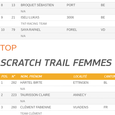
8
13
BROQUET SÉBASTIEN
PORT
BE
N/A
9
21
ISELI LUKAS
3006
BE
TNT-RACING TEAM
10
79
SAYA RAFAEL
FOREL
VD
N/A
TOP
SCRATCH TRAIL FEMMES
POS.
N°
NOM, PRÉNOM
LOCALITÉ
CANTO
1
282
HÄRTEL BIRTE
ETTINGEN
BL
N/A
2
223
TAURISSON CLAIRE
ANNECY
N/A
3
260
CLÉMENT FABIENNE
VUADENS
FR
TEAM CLÉMENT