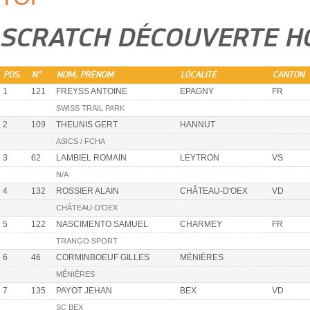
SCRATCH DÉCOUVERTE 
POS.
N°
NOM, PRÉNOM
LOCALITÉ
CANTON
1
121
FREYSS ANTOINE
EPAGNY
FR
SWISS TRAIL PARK
2
109
THEUNIS GERT
HANNUT
ASICS / FCHA
3
62
LAMBIEL ROMAIN
LEYTRON
VS
N/A
4
132
ROSSIER ALAIN
CHÂTEAU-D'OEX
VD
CHÂTEAU-D'OEX
5
122
NASCIMENTO SAMUEL
CHARMEY
FR
TRANGO SPORT
6
46
CORMINBOEUF GILLES
MÉNIÈRES
MÉNIÈRES
7
135
PAYOT JEHAN
BEX
VD
SC BEX