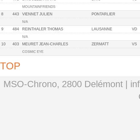
MOUNTAINFRIENDS
8
443
VIENNET JULIEN
PONTARLIER
N/A
9
484
REINTHALER THOMAS
LAUSANNE
VD
N/A
10
403
MEURET JEAN-CHARLES
ZERMATT
VS
COSMIC EYE
TOP
MSO-Chrono, 2800 Delémont |
in