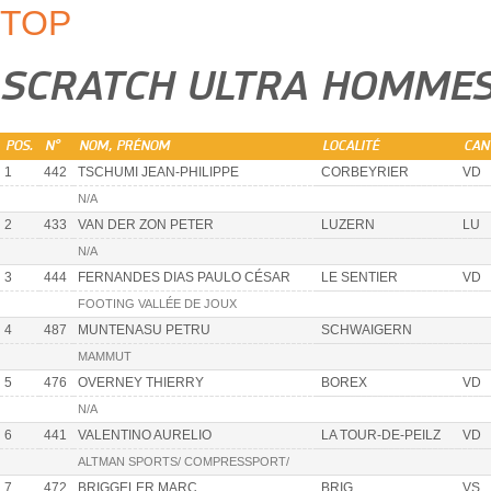
TOP
SCRATCH ULTRA HOMME
POS.
N°
NOM, PRÉNOM
LOCALITÉ
CAN
1
442
TSCHUMI JEAN-PHILIPPE
CORBEYRIER
VD
N/A
2
433
VAN DER ZON PETER
LUZERN
LU
N/A
3
444
FERNANDES DIAS PAULO CÉSAR
LE SENTIER
VD
FOOTING VALLÉE DE JOUX
4
487
MUNTENASU PETRU
SCHWAIGERN
MAMMUT
5
476
OVERNEY THIERRY
BOREX
VD
N/A
6
441
VALENTINO AURELIO
LA TOUR-DE-PEILZ
VD
ALTMAN SPORTS/ COMPRESSPORT/
7
472
BRIGGELER MARC
BRIG
VS