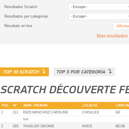
Resultados Scratch
Resultados por categorías
Résultats en live
Affiche
Mas resultados
↴
↴
TOP 10 SCRATCH
TOP 3 POR CATEGORÍA
SCRATCH DÉCOUVERTE 
POS.
N°
NOM, PRÉNOM
LOCALITÉ
CANTON
1
112
RIZZI HENCHOZ CAROLINE
CHOULEX
GE
N/A
2
285
THUELER SIDONIE
NODS
BE/JB