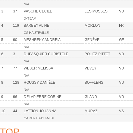
N/A
3
37
PASCHE CÉCILE
LES MOSSES
VD
D-TEAM
4
116
BARBEY ALINE
MORLON
FR
CS HAUTEVILLE
5
90
MESHREKY ANDREIA
GENÈVE
GE
N/A
6
3
DUPASQUIER CHRISTÈLE
POLIEZ-PITTET
VD
N/A
7
77
WEBER MELISSA
VEVEY
VD
N/A
8
128
ROUSSY DANIÈLE
BOFFLENS
VD
N/A
9
96
DELAPIERRE CORINE
GLAND
VD
N/A
10
44
LATTION JOHANNA
MURAZ
VS
CA DENTS-DU-MIDI
TOP