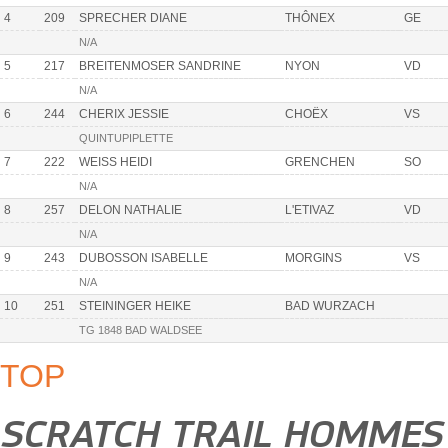
4
209
SPRECHER DIANE
THÔNEX
GE
N/A
5
217
BREITENMOSER SANDRINE
NYON
VD
N/A
6
244
CHERIX JESSIE
CHOËX
VS
QUINTUPIPLETTE
7
222
WEISS HEIDI
GRENCHEN
SO
N/A
8
257
DELON NATHALIE
L'ETIVAZ
VD
N/A
9
243
DUBOSSON ISABELLE
MORGINS
VS
N/A
10
251
STEININGER HEIKE
BAD WURZACH
TG 1848 BAD WALDSEE
TOP
SCRATCH TRAIL HOMMES