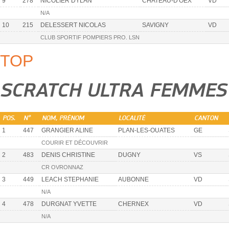
9
278
NICOLIER DYLAN
CHATEAU-D'OEX
VD
N/A
10
215
DELESSERT NICOLAS
SAVIGNY
VD
CLUB SPORTIF POMPIERS PRO. LSN
TOP
SCRATCH ULTRA FEMMES
POS.
N°
NOM, PRÉNOM
LOCALITÉ
CANTON
1
447
GRANGIER ALINE
PLAN-LES-OUATES
GE
COURIR ET DÉCOUVRIR
2
483
DENIS CHRISTINE
DUGNY
VS
CR OVRONNAZ
3
449
LEACH STEPHANIE
AUBONNE
VD
N/A
4
478
DURGNAT YVETTE
CHERNEX
VD
N/A