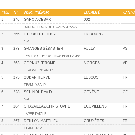
POS.
N°
NOM, PRÉNOM
LOCALITÉ
CANTO
1
246
GARCIA CESAR
002
BANDOLEROS DE GUADARRAMA
2
266
PILLONEL ETIENNE
FRIBOURG
N/A
3
273
GRANGES SÉBASTIEN
FULLY
VS
LES TROTTEURS - NCS EPALINGES
4
263
CORNUZ JEROME
MORGES
VD
JEROME CORNUZ
5
275
SUDAN HERVÉ
LESSOC
FR
TEAM LYSALP
6
228
SCHINDL DAVID
GENÈVE
GE
N/A
7
264
CHAVAILLAZ CHRISTOPHE
ECUVILLENS
FR
LAPEE FATALE
8
267
DEILLON MATTHIEU
GRUYÈRES
FR
TEAM URSY