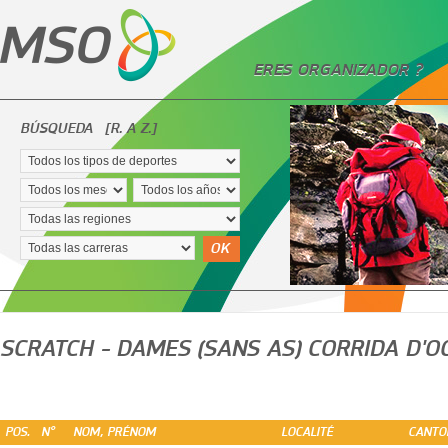
ERES ORGANIZADOR ?
BÚSQUEDA
[R. A Z.]
OK
SCRATCH - DAMES (SANS AS) CORRIDA D'
POS.
N°
NOM, PRÉNOM
LOCALITÉ
CANTO