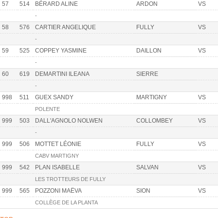
57
514
BÉRARD ALINE
ARDON
VS
-
58
576
CARTIER ANGELIQUE
FULLY
VS
-
59
525
COPPEY YASMINE
DAILLON
VS
-
60
619
DEMARTINI ILEANA
SIERRE
-
998
511
GUEX SANDY
MARTIGNY
VS
POLENTE
999
503
DALL'AGNOLO NOLWEN
COLLOMBEY
VS
-
999
506
MOTTET LÉONIE
FULLY
VS
CABV MARTIGNY
999
542
PLAN ISABELLE
SALVAN
VS
LES TROTTEURS DE FULLY
999
565
POZZONI MAËVA
SION
VS
COLLÈGE DE LA PLANTA