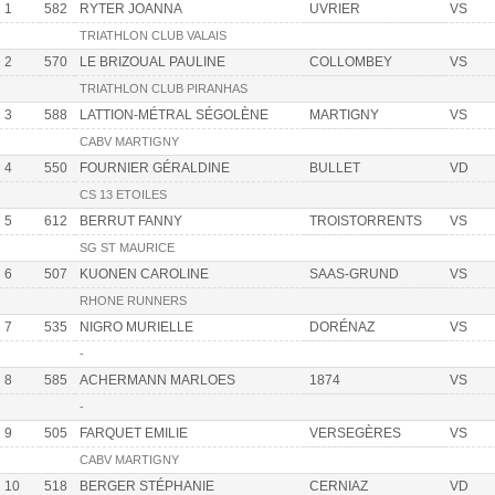
1
582
RYTER JOANNA
UVRIER
VS
TRIATHLON CLUB VALAIS
2
570
LE BRIZOUAL PAULINE
COLLOMBEY
VS
TRIATHLON CLUB PIRANHAS
3
588
LATTION-MÉTRAL SÉGOLÈNE
MARTIGNY
VS
CABV MARTIGNY
4
550
FOURNIER GÉRALDINE
BULLET
VD
CS 13 ETOILES
5
612
BERRUT FANNY
TROISTORRENTS
VS
SG ST MAURICE
6
507
KUONEN CAROLINE
SAAS-GRUND
VS
RHONE RUNNERS
7
535
NIGRO MURIELLE
DORÉNAZ
VS
-
8
585
ACHERMANN MARLOES
1874
VS
-
9
505
FARQUET EMILIE
VERSEGÈRES
VS
CABV MARTIGNY
10
518
BERGER STÉPHANIE
CERNIAZ
VD