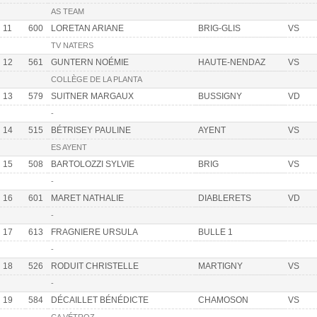
AS TEAM
11
600
LORETAN ARIANE
BRIG-GLIS
VS
TV NATERS
12
561
GUNTERN NOÉMIE
HAUTE-NENDAZ
VS
COLLÈGE DE LA PLANTA
13
579
SUITNER MARGAUX
BUSSIGNY
VD
-
14
515
BÉTRISEY PAULINE
AYENT
VS
ES AYENT
15
508
BARTOLOZZI SYLVIE
BRIG
VS
-
16
601
MARET NATHALIE
DIABLERETS
VD
-
17
613
FRAGNIERE URSULA
BULLE 1
-
18
526
RODUIT CHRISTELLE
MARTIGNY
VS
-
19
584
DÉCAILLET BÉNÉDICTE
CHAMOSON
VS