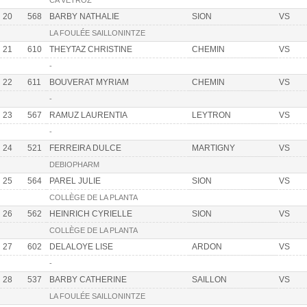
CA VÉTROZ
20
568
BARBY NATHALIE
SION
VS
LA FOULÉE SAILLONINTZE
21
610
THEYTAZ CHRISTINE
CHEMIN
VS
-
22
611
BOUVERAT MYRIAM
CHEMIN
VS
-
23
567
RAMUZ LAURENTIA
LEYTRON
VS
-
24
521
FERREIRA DULCE
MARTIGNY
VS
DEBIOPHARM
25
564
PAREL JULIE
SION
VS
COLLÈGE DE LA PLANTA
26
562
HEINRICH CYRIELLE
SION
VS
COLLÈGE DE LA PLANTA
27
602
DELALOYE LISE
ARDON
VS
-
28
537
BARBY CATHERINE
SAILLON
VS
LA FOULÉE SAILLONINTZE