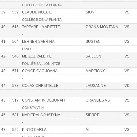
COLLÈGE DE LA PLANTA
39
559
CLAUDE NOÉLIE
SION
VS
COLLÈGE DE LA PLANTA
40
615
TAPPAREL MARIETTE
CRANS-MONTANA
VS
-
41
504
LEHNER SABRINA
SUSTEN
VS
LSVO
42
540
MEIZOZ VALÉRIE
SAILLON
VS
FOULÉE SAILLONINTZE
43
571
CONCEICAO JOANA
MARTIGNY
VS
-
44
573
COLAS CHRISTELLE
LAUSANNE
VD
-
45
517
CONSTANTIN DÉBORAH
GRANGES VS
VS
CONSTANTIN
46
581
NAPIERALA JUSTYNA
SIERRE
VS
-
47
522
PINTO CARLA
M
VS