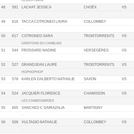
DEBIOPHARM
48
591
LACHAT JESSICA
CHOËX
VS
-
49
616
TACCA COTRONEO LAVRA
COLLOMBEY
-
50
617
COTRONEO SARA
TROISTORRENTS
VS
GRIFFONS DU CHABLAIS
51
544
FROSSARD NADINE
VERSEGÈRES
VS
-
52
527
GRANDJEAN LAURE
TROISTORRENTS
VS
HOPHOPHOP
53
578
KARLEN DALBERTO NATHALIE
SAXON
VS
-
54
524
JACQUIER FLORENCE
CHAMOSON
VS
LES CHAMOSARDES
55
605
SANCHEZ-C DAIRAZALIA
MARTIGNY
-
56
509
VULTAGIO NATHALIE
COLLOMBEY
VS
-