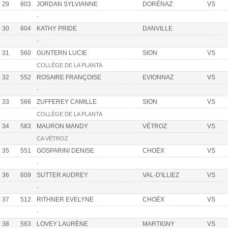
29
603
JORDAN SYLVIANNE
DORÉNAZ
VS
-
30
604
KATHY PRIDE
DANVILLE
-
31
560
GUNTERN LUCIE
SION
VS
COLLÈGE DE LA PLANTA
32
552
ROSAIRE FRANÇOISE
EVIONNAZ
VS
-
33
566
ZUFFEREY CAMILLE
SION
VS
COLLÈGE DE LA PLANTA
34
583
MAURON MANDY
VÉTROZ
VS
CA VÉTROZ
35
551
GOSPARINI DENISE
CHOËX
VS
-
36
609
SUTTER AUDREY
VAL-D'ILLIEZ
VS
-
37
512
RITHNER EVELYNE
CHOËX
VS
-
38
563
LOVEY LAURÈNE
MARTIGNY
VS