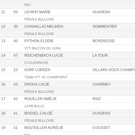
PEV
11
55
LEVRAT MARIE
VUADENS
PÉDALE BULLOISE
12
30
CHAVAILLAZ MELINDA
SOMMENTIER
PEDALE BULLOISE
13
40
PYTHON ELODIE
BOVERESSE
VTT BALCON DU JURA
14
47
REICHENBACH LUCIE
LA TOUR
CYCLESPACHE
15
23
KORF LOREEN
VILLARS-SOUS-CHAMP
TEAM VTT XC CHAMPVENT
16
43
DROUX LUCIE
CHARMEY
PÉDALE BULLOISE
17
42
ROUILLER AMÉLIE
RIAZ
LA PB BULLE
18
41
BOSSEL CHLOÉ
VUADENS
PÉDALE BULLOISE
19
51
BOUTEILLER AURÉLIE
COUSSET