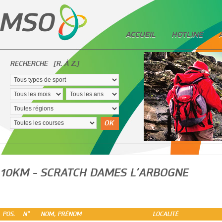
ACCUEIL
HOTLINE
RECHERCHE
[R. À Z.]
OK
10KM - SCRATCH DAMES L’ARBOGNE
POS.
N°
NOM, PRÉNOM
LOCALITÉ