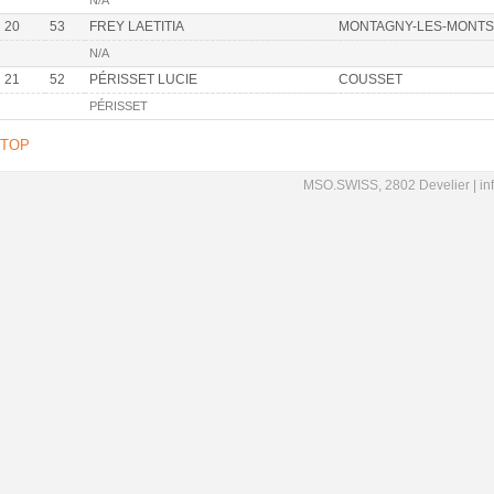
N/A
20
53
FREY LAETITIA
MONTAGNY-LES-MONTS
N/A
21
52
PÉRISSET LUCIE
COUSSET
PÉRISSET
TOP
MSO.SWISS, 2802 Develier |
in