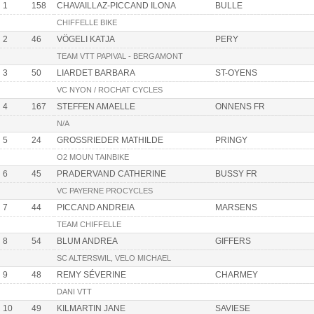
1
158
CHAVAILLAZ-PICCAND ILONA
BULLE
CHIFFELLE BIKE
2
46
VÖGELI KATJA
PERY
TEAM VTT PAPIVAL - BERGAMONT
3
50
LIARDET BARBARA
ST-OYENS
VC NYON / ROCHAT CYCLES
4
167
STEFFEN AMAELLE
ONNENS FR
N/A
5
24
GROSSRIEDER MATHILDE
PRINGY
O2 MOUN TAINBIKE
6
45
PRADERVAND CATHERINE
BUSSY FR
VC PAYERNE PROCYCLES
7
44
PICCAND ANDREIA
MARSENS
TEAM CHIFFELLE
8
54
BLUM ANDREA
GIFFERS
SC ALTERSWIL, VELO MICHAEL
9
48
REMY SÉVERINE
CHARMEY
DANI VTT
10
49
KILMARTIN JANE
SAVIESE