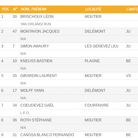
POS.
N°
NOM, PRÉNOM
LOCALITÉ
CANT
1
30
BRISCHOUX LÉON
MOUTIER
YAN ORLANDI RUN
2
47
MONTAVON JACQUES
DELÉMONT
JU
N/A
3
7
SIMON AMAURY
LES GENEVEZ (JU)
JU
N/A
4
10
KNEUSS BASTIEN
PLAGNE
BE
N/A
5
35
GIRARDIN LAURENT
MOUTIER
VS
N/A
6
17
WOLFF YANN
DELÉMONT
JU
N/A
7
34
COEUDEVEZ GAËL
COURFAIVRE
JU
L.E.O.
8
36
ROTH STÉPHANE
MOUTIER
BE
N/A
9
31
CANOSA BLANCO FERNANDO
MOUTIER
BE