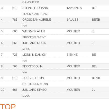
CA MOUTIER
3
610
STEINER LOHANN
TAVANNES
BE
BLACKPEARL TEAM
4
783
GROSJEAN AURÈLE
SAULES
BE/JB
N/A
5
606
WIEDMER ALAN
MOUTIER
JU
PROCESSUS-TINT
6
666
JUILLARD ROBIN
MOUTIER
JU
MOJU
7
726
MONNIN DANICK
BIENNE
BE
N/A
8
763
TISSOT COLIN
MOUTIER
BE
N/A
9
613
BOEGLI JUSTIN
MOUTIER
BE/JB
ON THE RUN AGAIN
10
665
JUILLARD KIMEO
MOUTIER
JU
MOJU
TOP