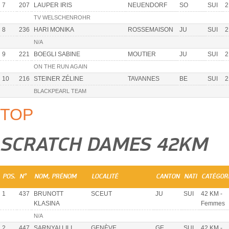
7
207
LAUPER IRIS
NEUENDORF
SO
SUI
2
TV WELSCHENROHR
8
236
HARI MONIKA
ROSSEMAISON
JU
SUI
2
N/A
9
221
BOEGLI SABINE
MOUTIER
JU
SUI
2
ON THE RUN AGAIN
10
216
STEINER ZÉLINE
TAVANNES
BE
SUI
2
BLACKPEARL TEAM
TOP
SCRATCH DAMES 42KM
POS.
N°
NOM, PRÉNOM
LOCALITÉ
CANTON
NATI
CATÉGOR
1
437
BRUNOTT
SCEUT
JU
SUI
42 KM -
KLASINA
Femmes
N/A
2
447
SARNYAI LILI
GENÈVE
GE
SUI
42 KM -