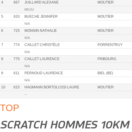
4
667
JUILLARD ALEXANE
MOUTIER
MOJU
5
633
BUECHE JENNIFER
MOUTIER
N/A
6
725
MONNIN NATHALIE
MOUTIER
N/A
7
774
CAILLET CHRISTÈLE
PORRENTRUY
N/A
8
775
CAILLET LAURENCE
FRIBOURG
N/A
9
611
PERNOUD LAURENCE
BIEL (BE)
N/A
10
615
HAGMANN BORTOLUSSI LAURE
MOUTIER
--
TOP
SCRATCH HOMMES 10KM