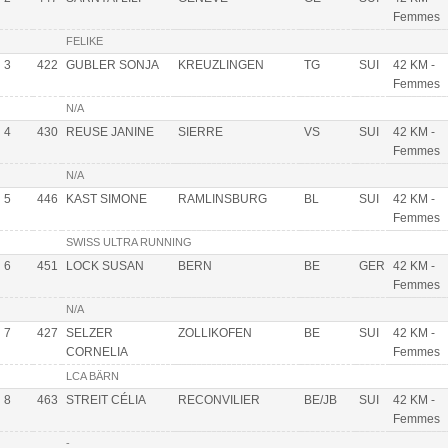
Femmes
FELIKE
3
422
GUBLER SONJA
KREUZLINGEN
TG
SUI
42 KM -
Femmes
N/A
4
430
REUSE JANINE
SIERRE
VS
SUI
42 KM -
Femmes
N/A
5
446
KAST SIMONE
RAMLINSBURG
BL
SUI
42 KM -
Femmes
SWISS ULTRA RUNNING
6
451
LOCK SUSAN
BERN
BE
GER
42 KM -
Femmes
N/A
7
427
SELZER
ZOLLIKOFEN
BE
SUI
42 KM -
CORNELIA
Femmes
LCA BÄRN
8
463
STREIT CÉLIA
RECONVILIER
BE/JB
SUI
42 KM -
Femmes
-