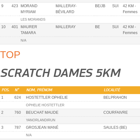
9
423
MORAND
MALLERAY-
BE/JB
SUI
42 KM -
MYRIAM
BÉVILARD
Femmes
LES MORANDS
10
401
MAURER
MALLERAY
BE
SUI
42 KM -
TAMARA
Femmes
N/A
TOP
SCRATCH DAMES 5KM
POS.
N°
NOM, PRÉNOM
LOCALITÉ
1
624
HOSTETTLER OPHELIE
BELPRAHON
OPHELIE HOSTETTLER
2
760
BEUCHAT MAUDE
COURFAIVRE
YANORLANDIRUN
3
787
GROSJEAN MANÉ
SAULES (BE)
N/A