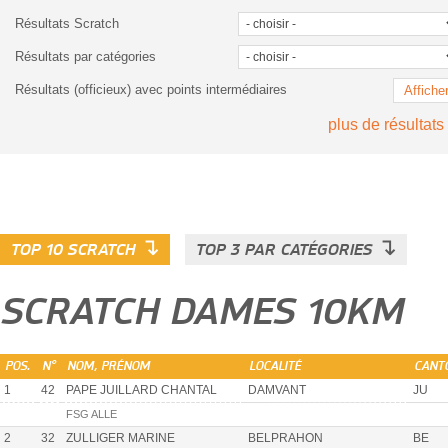
Résultats Scratch
Résultats par catégories
Résultats (officieux) avec points intermédiaires
Affiche
plus de résultats
↴
↴
TOP 10 SCRATCH
TOP 3 PAR CATÉGORIES
SCRATCH DAMES 10KM
POS.
N°
NOM, PRÉNOM
LOCALITÉ
CANT
1
42
PAPE JUILLARD CHANTAL
DAMVANT
JU
FSG ALLE
2
32
ZULLIGER MARINE
BELPRAHON
BE