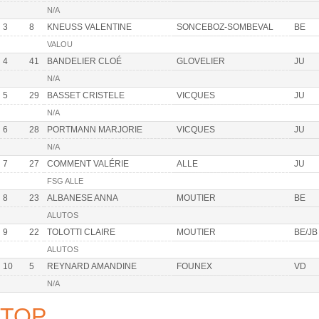
N/A
3
8
KNEUSS VALENTINE
SONCEBOZ-SOMBEVAL
BE
VALOU
4
41
BANDELIER CLOÉ
GLOVELIER
JU
N/A
5
29
BASSET CRISTELE
VICQUES
JU
N/A
6
28
PORTMANN MARJORIE
VICQUES
JU
N/A
7
27
COMMENT VALÉRIE
ALLE
JU
FSG ALLE
8
23
ALBANESE ANNA
MOUTIER
BE
ALUTOS
9
22
TOLOTTI CLAIRE
MOUTIER
BE/JB
ALUTOS
10
5
REYNARD AMANDINE
FOUNEX
VD
N/A
TOP