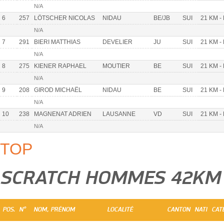
N/A
6
257
LÖTSCHER NICOLAS
NIDAU
BE/JB
SUI
21 KM -
N/A
7
291
BIERI MATTHIAS
DEVELIER
JU
SUI
21 KM -
N/A
8
275
KIENER RAPHAEL
MOUTIER
BE
SUI
21 KM -
N/A
9
208
GIROD MICHAËL
NIDAU
BE
SUI
21 KM -
N/A
10
238
MAGNENAT ADRIEN
LAUSANNE
VD
SUI
21 KM -
N/A
TOP
SCRATCH HOMMES 42KM
POS.
N°
NOM, PRÉNOM
LOCALITÉ
CANTON
NATI
CAT