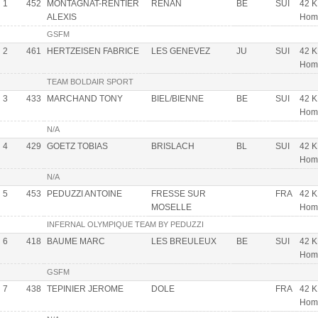
1
452
MONTAGNAT-RENTIER
RENAN
BE
SUI
42 K
ALEXIS
Hom
GSFM
2
461
HERTZEISEN FABRICE
LES GENEVEZ
JU
SUI
42 K
Hom
TEAM BOLDAIR SPORT
3
433
MARCHAND TONY
BIEL/BIENNE
BE
SUI
42 K
Hom
N/A
4
429
GOETZ TOBIAS
BRISLACH
BL
SUI
42 K
Hom
N/A
5
453
PEDUZZI ANTOINE
FRESSE SUR
FRA
42 K
MOSELLE
Hom
INFERNAL OLYMPIQUE TEAM BY PEDUZZI
6
418
BAUME MARC
LES BREULEUX
BE
SUI
42 K
Hom
GSFM
7
438
TEPINIER JEROME
DOLE
FRA
42 K
Hom