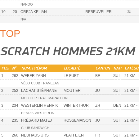
NANDO
10
20
OREJA KELIAN
REBEUVELIER
JU
N/A
TOP
SCRATCH HOMMES 21KM
POS.
N°
NOM, PRÉNOM
LOCALITÉ
CANTON
NATI
CATÉGO
1
262
WEBER YANN
LE FUET
BE
SUI
21 KM -
VÉLO CLUB TRAMELAN
2
252
LACHAT STÉPHANE
MOUTIER
JU
SUI
21 KM -
MOUTIER TRAIL MARATHON
3
234
WESTERLIN HENRIK
WINTERTHUR
ZH
DEN
21 KM -
HENRIK WESTERLIN
4
235
FRÉSARD MATEJ
ROSSEMAISON
JU
SUI
21 KM -
CLUB SANDWICH
5
260
NEUHAUS URS
PLAFFEIEN
FR
SUI
21 KM -