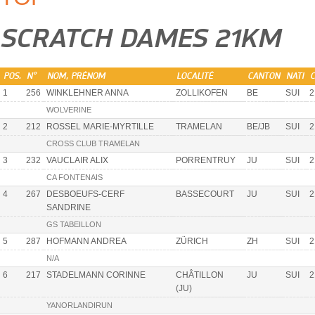
SCRATCH DAMES 21KM
POS.
N°
NOM, PRÉNOM
LOCALITÉ
CANTON
NATI
C
1
256
WINKLEHNER ANNA
ZOLLIKOFEN
BE
SUI
2
WOLVERINE
2
212
ROSSEL MARIE-MYRTILLE
TRAMELAN
BE/JB
SUI
2
CROSS CLUB TRAMELAN
3
232
VAUCLAIR ALIX
PORRENTRUY
JU
SUI
2
CA FONTENAIS
4
267
DESBOEUFS-CERF
BASSECOURT
JU
SUI
2
SANDRINE
GS TABEILLON
5
287
HOFMANN ANDREA
ZÜRICH
ZH
SUI
2
N/A
6
217
STADELMANN CORINNE
CHÂTILLON
JU
SUI
2
(JU)
YANORLANDIRUN