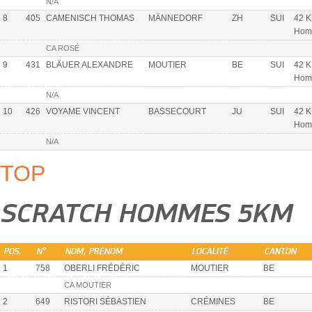
N/A
8
405
CAMENISCH THOMAS
MÄNNEDORF
ZH
SUI
42 K
Hom
CA ROSÉ
9
431
BLÄUER ALEXANDRE
MOUTIER
BE
SUI
42 K
Hom
N/A
10
426
VOYAME VINCENT
BASSECOURT
JU
SUI
42 K
Hom
N/A
TOP
SCRATCH HOMMES 5KM
POS.
N°
NOM, PRÉNOM
LOCALITÉ
CANTON
1
758
OBERLI FRÉDÉRIC
MOUTIER
BE
CA MOUTIER
2
649
RISTORI SÉBASTIEN
CRÉMINES
BE