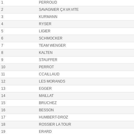
1
PERROUD
2
SAVAGNIER ÇA VA VITE
3
KURMANN
4
RYSER
5
LIGIER
6
SCHMOCKER
7
TEAM WENGER
8
KALTEN
9
STAUFFER
10
PERROT
11
CCAILLAUD
12
LES MORANDS
13
EGGER
14
MAILLAT
15
BRUCHEZ
16
BESSON
17
HUMBERT-DROZ
18
ROSSIER LA TOUR
19
ERARD