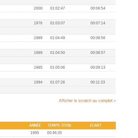
2000
01:02:47
00:06:54
1976
01:03:07
00:07:14
1989
01:04:49
00:08:56
1989
01:04:50
00:08:57
1985
01:05:06
00:09:13
1994
01:07:26
00:11:33
Afficher le scratch au complet »
ANNÉE
TEMPS TOTAL
ECART
1995
00:46:35