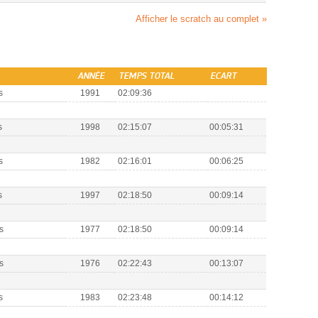
Afficher le scratch au complet »
ANNÉE
TEMPS TOTAL
ECART
s
1991
02:09:36
s
1998
02:15:07
00:05:31
s
1982
02:16:01
00:06:25
s
1997
02:18:50
00:09:14
s
1977
02:18:50
00:09:14
s
1976
02:22:43
00:13:07
s
1983
02:23:48
00:14:12