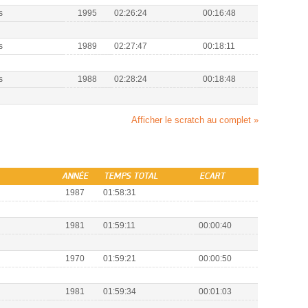
s
1995
02:26:24
00:16:48
s
1989
02:27:47
00:18:11
s
1988
02:28:24
00:18:48
Afficher le scratch au complet »
ANNÉE
TEMPS TOTAL
ECART
1987
01:58:31
1981
01:59:11
00:00:40
1970
01:59:21
00:00:50
1981
01:59:34
00:01:03