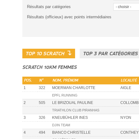
Résultats par catégories
Résultats (officieux) avec points intermédiaires
↴
TOP 10 SCRATCH
TOP 3 PAR CATÉGORIE
SCRATCH 10KM FEMMES
POS.
N°
NOM, PRÉNOM
LOCALITÉ
1
322
MOERMAN CHARLOTTE
AIGLE
EPFL RUNNING
2
505
LE BRIZOUAL PAULINE
COLLOMB
TRIATHLON CLUB PIRANHAS
3
326
KNEUBÜHLER INES
NYON
DJIN TEAM
4
494
BIANCO CHRISTELLE
CONTHEY