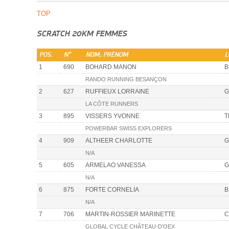
TOP
SCRATCH 20KM FEMMES
POS.
N°
NOM, PRÉNOM
L
1
690
BOHARD MANON
B
RANDO RUNNING BESANÇON
2
627
RUFFIEUX LORRAINE
G
LA CÔTE RUNNERS
3
895
VISSERS YVONNE
T
POWERBAR SWISS EXPLORERS
4
909
ALTHEER CHARLOTTE
G
N/A
5
605
ARMELAO VANESSA
G
N/A
6
875
FORTE CORNELIA
B
N/A
7
706
MARTIN-ROSSIER MARINETTE
C
GLOBAL CYCLE CHÂTEAU-D'OEX