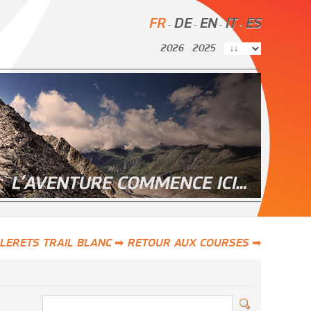
FR
DE
EN
IT
ES
-
-
-
-
2026
2025
LERETS TRAIL BLANC ➡
RETOUR AUX COURSES ➡