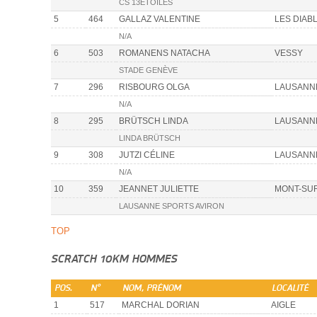
CS 13ÉTOILES
5
464
GALLAZ VALENTINE
LES DIAB
N/A
6
503
ROMANENS NATACHA
VESSY
STADE GENÈVE
7
296
RISBOURG OLGA
LAUSANN
N/A
8
295
BRÜTSCH LINDA
LAUSANN
LINDA BRÜTSCH
9
308
JUTZI CÉLINE
LAUSANN
N/A
10
359
JEANNET JULIETTE
MONT-SU
LAUSANNE SPORTS AVIRON
TOP
SCRATCH 10KM HOMMES
POS.
N°
NOM, PRÉNOM
LOCALITÉ
1
517
MARCHAL DORIAN
AIGLE