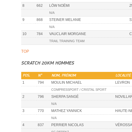
8
662
LÖW NOËMI
Z
N/A
9
868
STEINER MELANIE
S
N/A
10
784
VAUCLAIR MORGANE
C
TRAIL TRAINING TEAM
TOP
SCRATCH 20KM HOMMES
POS.
N°
NOM, PRÉNOM
LOCALITÉ
1
794
MOULIN MICHAEL
LEVRON
COMPRESSPORT / CRISTAL SPORT
2
796
SHERPA SANGÉ
NOVILLA
N/A
3
770
MATHEZ YANNICK
HAUTE-N
N/A
4
837
PERRIER NICOLAS
VÉROSSA
SC REPPAZ