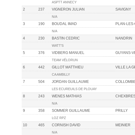
ASPTT ANNECY
2
237
VIGNERON JULIAN
SAVIGNY
N/A
3
190
BOUDAL IMAD
PLAN-LES
N/A
4
230
BASTIN CEDRIC
NANDRIN
WATT'S
5
376
VIDBERG MANUEL
GUYANS-V
TEAM VÉLORUN
6
442
GILLOT MATTHIEU
VILLE LA 
CA AMBILLY
7
504
JORDAN GUILLAUME
COLLOMB
LES ECUREUILS DE PLOUAY
8
243
WENES MATHIAS
CHEXBRE
N/A
9
358
SOMMER GUILLAUME
PRILLY
LOZ RPZ
10
465
CORNISH DAVID
MEINIER
N/A