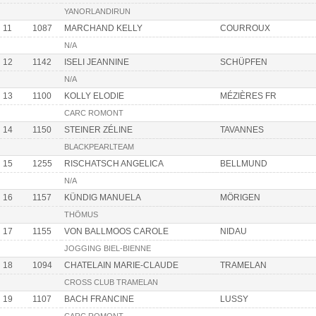
YANORLANDIRUN
11
1087
MARCHAND KELLY
COURROUX
N/A
12
1142
ISELI JEANNINE
SCHÜPFEN
N/A
13
1100
KOLLY ELODIE
MÉZIÈRES FR
CARC ROMONT
14
1150
STEINER ZÉLINE
TAVANNES
BLACKPEARLTEAM
15
1255
RISCHATSCH ANGELICA
BELLMUND
N/A
16
1157
KÜNDIG MANUELA
MÖRIGEN
THÖMUS
17
1155
VON BALLMOOS CAROLE
NIDAU
JOGGING BIEL-BIENNE
18
1094
CHATELAIN MARIE-CLAUDE
TRAMELAN
CROSS CLUB TRAMELAN
19
1107
BACH FRANCINE
LUSSY