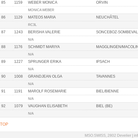
85
1159
WEBER MONICA
ORVIN
MONICA WEBER
86
1129
MATEOS MARIA
NEUCHÂTEL
RC3L
87
1243
BERISHA VALERIE
SONCEBOZ-SOMBEVAL
N/A
88
1176
SCHMIDT MARIYA
MAGGLINGEN/MACOLI
N/A
89
1227
SPRUNGER ERIKA
IPSACH
N/A
90
1008
GRANDJEAN OLGA
TAVANNES
N/A
91
1191
MAROLF ROSEMARIE
BIEL/BIENNE
N/A
92
1079
VAUGHAN ELISABETH
BIEL (BE)
N/A
TOP
MSO.SWISS, 2802 Develier |
in