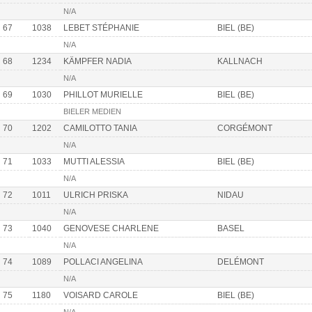
N/A
67
1038
LEBET STÉPHANIE
BIEL (BE)
N/A
68
1234
KÄMPFER NADIA
KALLNACH
N/A
69
1030
PHILLOT MURIELLE
BIEL (BE)
BIELER MEDIEN
70
1202
CAMILOTTO TANIA
CORGÉMONT
N/A
71
1033
MUTTI ALESSIA
BIEL (BE)
N/A
72
1011
ULRICH PRISKA
NIDAU
N/A
73
1040
GENOVESE CHARLENE
BASEL
N/A
74
1089
POLLACI ANGELINA
DELÉMONT
N/A
75
1180
VOISARD CAROLE
BIEL (BE)