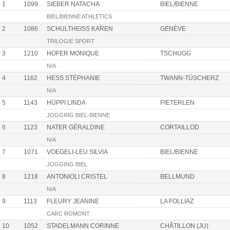
1
1099
SIEBER NATACHA
BIEL/BIENNE
BIEL/BIENNE ATHLETICS
2
1086
SCHULTHEISS KAREN
GENÈVE
TRILOGIE SPORT
3
1210
HOFER MONIQUE
TSCHUGG
N/A
4
1162
HESS STÉPHANIE
TWANN-TÜSCHERZ
N/A
5
1143
HÜPPI LINDA
PIETERLEN
JOGGING BIEL-BIENNE
6
1123
NATER GÉRALDINE
CORTAILLOD
N/A
7
1071
VOEGELI-LEU SILVIA
BIEL/BIENNE
JOGGING BIEL
8
1218
ANTONIOLI CRISTEL
BELLMUND
N/A
9
1113
FLEURY JEANINE
LA FOLLIAZ
CARC ROMONT
10
1052
STADELMANN CORINNE
CHÂTILLON (JU)