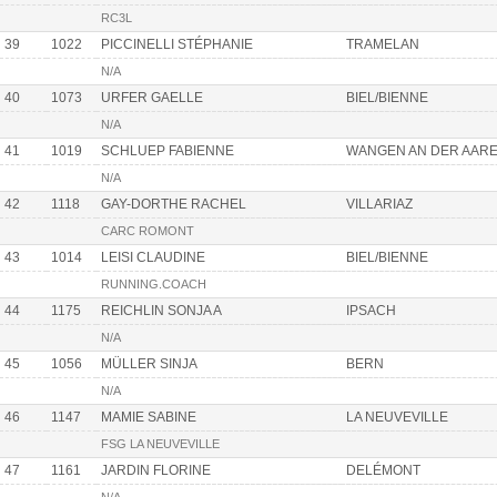
RC3L
39
1022
PICCINELLI STÉPHANIE
TRAMELAN
N/A
40
1073
URFER GAELLE
BIEL/BIENNE
N/A
41
1019
SCHLUEP FABIENNE
WANGEN AN DER AAR
N/A
42
1118
GAY-DORTHE RACHEL
VILLARIAZ
CARC ROMONT
43
1014
LEISI CLAUDINE
BIEL/BIENNE
RUNNING.COACH
44
1175
REICHLIN SONJA A
IPSACH
N/A
45
1056
MÜLLER SINJA
BERN
N/A
46
1147
MAMIE SABINE
LA NEUVEVILLE
FSG LA NEUVEVILLE
47
1161
JARDIN FLORINE
DELÉMONT