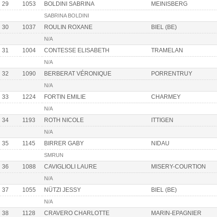
29
1053
BOLDINI SABRINA
MEINISBERG
SABRINA BOLDINI
30
1037
ROULIN ROXANE
BIEL (BE)
N/A
31
1004
CONTESSE ELISABETH
TRAMELAN
N/A
32
1090
BERBERAT VÉRONIQUE
PORRENTRUY
N/A
33
1224
FORTIN EMILIE
CHARMEY
N/A
34
1193
ROTH NICOLE
ITTIGEN
N/A
35
1145
BIRRER GABY
NIDAU
SMRUN
36
1088
CAVIGLIOLI LAURE
MISERY-COURTION
N/A
37
1055
NÜTZI JESSY
BIEL (BE)
N/A
38
1128
CRAVERO CHARLOTTE
MARIN-EPAGNIER