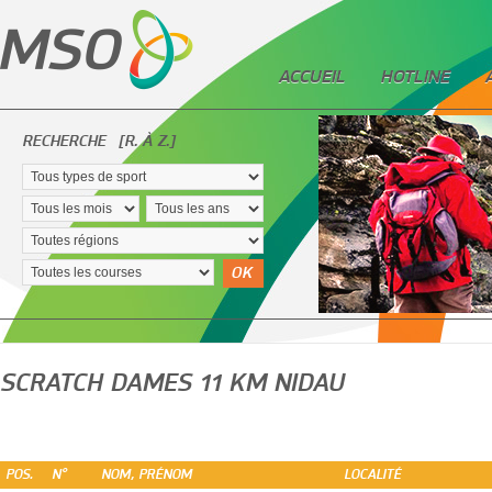
ACCUEIL
HOTLINE
RECHERCHE
[R. À Z.]
OK
SCRATCH DAMES 11 KM NIDAU
POS.
N°
NOM, PRÉNOM
LOCALITÉ