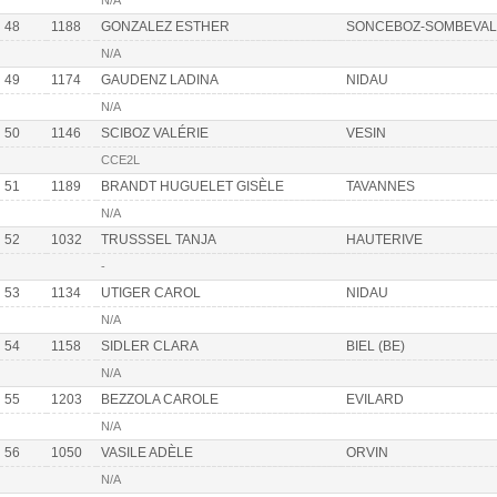
N/A
48
1188
GONZALEZ ESTHER
SONCEBOZ-SOMBEVAL
N/A
49
1174
GAUDENZ LADINA
NIDAU
N/A
50
1146
SCIBOZ VALÉRIE
VESIN
CCE2L
51
1189
BRANDT HUGUELET GISÈLE
TAVANNES
N/A
52
1032
TRUSSSEL TANJA
HAUTERIVE
-
53
1134
UTIGER CAROL
NIDAU
N/A
54
1158
SIDLER CLARA
BIEL (BE)
N/A
55
1203
BEZZOLA CAROLE
EVILARD
N/A
56
1050
VASILE ADÈLE
ORVIN
N/A