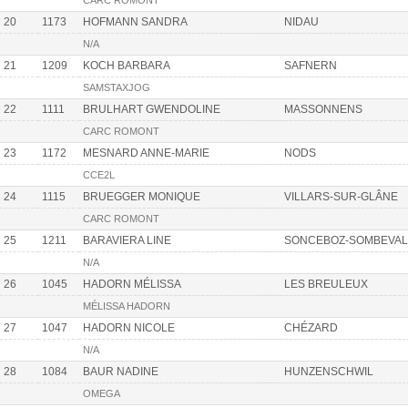
CARC ROMONT
20
1173
HOFMANN SANDRA
NIDAU
N/A
21
1209
KOCH BARBARA
SAFNERN
SAMSTAXJOG
22
1111
BRULHART GWENDOLINE
MASSONNENS
CARC ROMONT
23
1172
MESNARD ANNE-MARIE
NODS
CCE2L
24
1115
BRUEGGER MONIQUE
VILLARS-SUR-GLÂNE
CARC ROMONT
25
1211
BARAVIERA LINE
SONCEBOZ-SOMBEVAL
N/A
26
1045
HADORN MÉLISSA
LES BREULEUX
MÉLISSA HADORN
27
1047
HADORN NICOLE
CHÉZARD
N/A
28
1084
BAUR NADINE
HUNZENSCHWIL
OMEGA