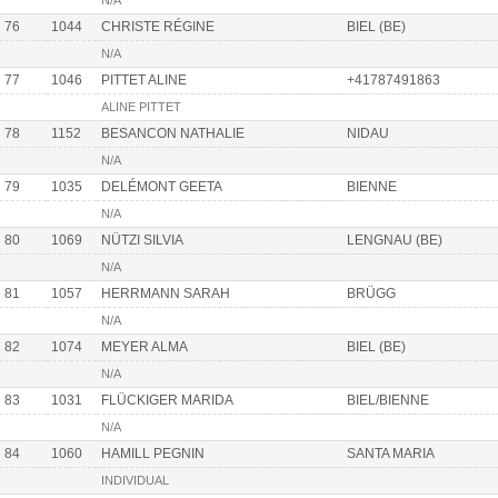
N/A
76
1044
CHRISTE RÉGINE
BIEL (BE)
N/A
77
1046
PITTET ALINE
+41787491863
ALINE PITTET
78
1152
BESANCON NATHALIE
NIDAU
N/A
79
1035
DELÉMONT GEETA
BIENNE
N/A
80
1069
NÜTZI SILVIA
LENGNAU (BE)
N/A
81
1057
HERRMANN SARAH
BRÜGG
N/A
82
1074
MEYER ALMA
BIEL (BE)
N/A
83
1031
FLÜCKIGER MARIDA
BIEL/BIENNE
N/A
84
1060
HAMILL PEGNIN
SANTA MARIA
INDIVIDUAL