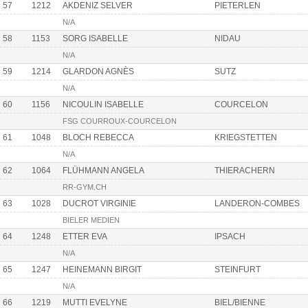
57
1212
AKDENIZ SELVER
PIETERLEN
N/A
58
1153
SORG ISABELLE
NIDAU
N/A
59
1214
GLARDON AGNÈS
SUTZ
N/A
60
1156
NICOULIN ISABELLE
COURCELON
FSG COURROUX-COURCELON
61
1048
BLOCH REBECCA
KRIEGSTETTEN
N/A
62
1064
FLÜHMANN ANGELA
THIERACHERN
RR-GYM.CH
63
1028
DUCROT VIRGINIE
LANDERON-COMBES
BIELER MEDIEN
64
1248
ETTER EVA
IPSACH
N/A
65
1247
HEINEMANN BIRGIT
STEINFURT
N/A
66
1219
MUTTI EVELYNE
BIEL/BIENNE