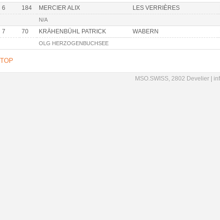
6
184
MERCIER ALIX
LES VERRIÈRES
N/A
7
70
KRÄHENBÜHL PATRICK
WABERN
OLG HERZOGENBUCHSEE
TOP
MSO.SWISS, 2802 Develier |
in