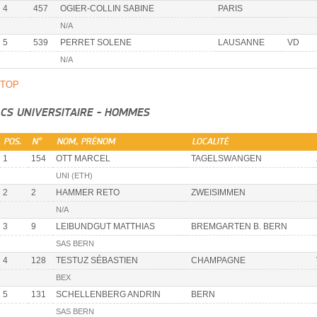
4
457
OGIER-COLLIN SABINE
PARIS
N/A
5
539
PERRET SOLENE
LAUSANNE
VD
N/A
TOP
CS UNIVERSITAIRE - HOMMES
POS.
N°
NOM, PRÉNOM
LOCALITÉ
1
154
OTT MARCEL
TAGELSWANGEN
UNI (ETH)
2
2
HAMMER RETO
ZWEISIMMEN
N/A
3
9
LEIBUNDGUT MATTHIAS
BREMGARTEN B. BERN
SAS BERN
4
128
TESTUZ SÉBASTIEN
CHAMPAGNE
BEX
5
131
SCHELLENBERG ANDRIN
BERN
SAS BERN