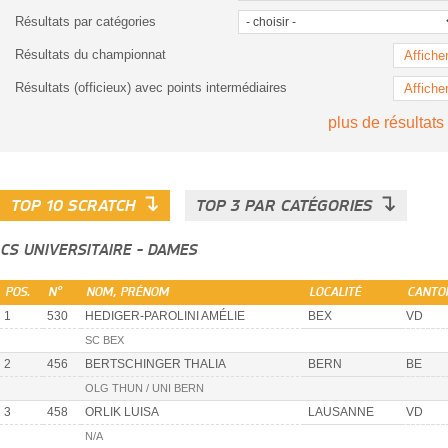
Résultats par catégories
Résultats du championnat
Affiche
Résultats (officieux) avec points intermédiaires
Affiche
plus de résultats
↴
↴
TOP 10 SCRATCH
TOP 3 PAR CATÉGORIES
CS UNIVERSITAIRE - DAMES
POS.
N°
NOM, PRÉNOM
LOCALITÉ
CANTO
1
530
HEDIGER-PAROLINI AMÉLIE
BEX
VD
SC BEX
2
456
BERTSCHINGER THALIA
BERN
BE
OLG THUN / UNI BERN
3
458
ORLIK LUISA
LAUSANNE
VD
N/A