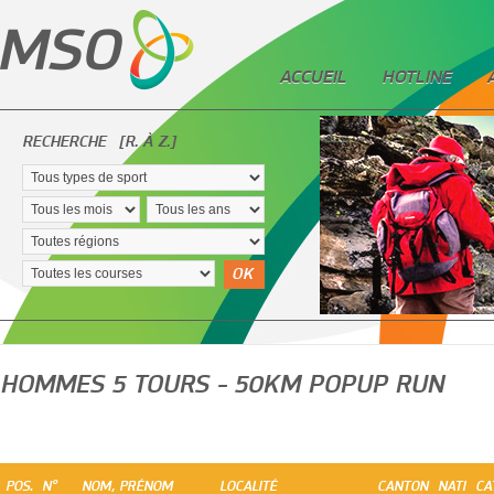
ACCUEIL
HOTLINE
RECHERCHE
[R. À Z.]
OK
HOMMES 5 TOURS - 50KM POPUP RUN
POS.
N°
NOM, PRÉNOM
LOCALITÉ
CANTON
NATI
CA