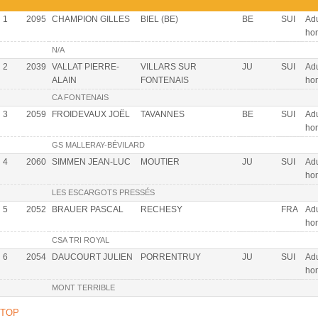
1
2095
CHAMPION GILLES
BIEL (BE)
BE
SUI
Adu
ho
N/A
2
2039
VALLAT PIERRE-
VILLARS SUR
JU
SUI
Adu
ALAIN
FONTENAIS
ho
CA FONTENAIS
3
2059
FROIDEVAUX JOËL
TAVANNES
BE
SUI
Adu
ho
GS MALLERAY-BÉVILARD
4
2060
SIMMEN JEAN-LUC
MOUTIER
JU
SUI
Adu
ho
LES ESCARGOTS PRESSÉS
5
2052
BRAUER PASCAL
RECHESY
FRA
Adu
ho
CSA TRI ROYAL
6
2054
DAUCOURT JULIEN
PORRENTRUY
JU
SUI
Adu
ho
MONT TERRIBLE
TOP