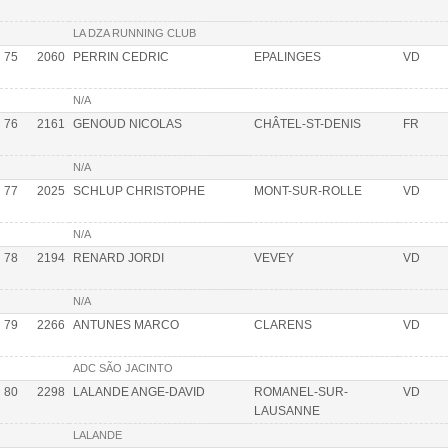
LA DZA RUNNING CLUB
75
2060
PERRIN CEDRIC
EPALINGES
VD
N/A
76
2161
GENOUD NICOLAS
CHÂTEL-ST-DENIS
FR
N/A
77
2025
SCHLUP CHRISTOPHE
MONT-SUR-ROLLE
VD
N/A
78
2194
RENARD JORDI
VEVEY
VD
N/A
79
2266
ANTUNES MARCO
CLARENS
VD
ADC SÃO JACINTO
80
2298
LALANDE ANGE-DAVID
ROMANEL-SUR-
VD
LAUSANNE
LALANDE