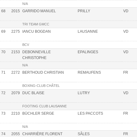
N/A
68
2015
GARRIDO MANUEL
PRILLY
VD
TRI TEAM GMCC
69
2275
IANCU BOGDAN
LAUSANNE
VD
BCV
70
2153
DEBONNEVILLE
EPALINGES
VD
CHRISTOPHE
N/A
71
2272
BERTHOUD CHRISTIAN
REMAUFENS
FR
BOXING-CLUB CHÂTEL
72
2079
DUC BLAISE
LUTRY
VD
FOOTING CLUB LAUSANNE
73
2210
BÜCHLER SERGE
LES PACCOTS
FR
N/A
74
2055
CHARRIÈRE FLORENT
SÂLES
FR