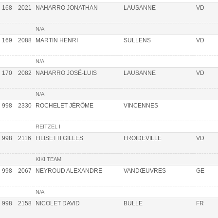
168
2021
NAHARRO JONATHAN
LAUSANNE
VD
N/A
169
2088
MARTIN HENRI
SULLENS
VD
N/A
170
2082
NAHARRO JOSÉ-LUIS
LAUSANNE
VD
N/A
998
2330
ROCHELET JÉRÔME
VINCENNES
REITZEL I
998
2116
FILISETTI GILLES
FROIDEVILLE
VD
KIKI TEAM
998
2067
NEYROUD ALEXANDRE
VANDŒUVRES
GE
N/A
998
2158
NICOLET DAVID
BULLE
FR