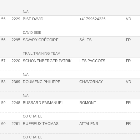
N/A
55
2229
BISE DAVID
+41799624235
VD
DAVID BISE
56
2295
SAVARY GRÉGOIRE
SÂLES
FR
TRAIL TRAINING TEAM
57
2220
SCHONENBERGER PATRIK
LES PACCOTS
FR
N/A
58
2369
DOUMENC PHILIPPE
CHAVORNAY
VD
N/A
59
2248
BUSSARD EMMANUEL
ROMONT
FR
CO CHATEL
60
2261
RUFFIEUX THOMAS
ATTALENS
FR
CO CHATEL