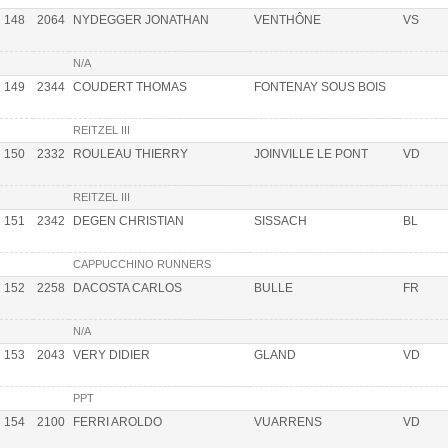
148
2064
NYDEGGER JONATHAN
VENTHÔNE
VS
N/A
149
2344
COUDERT THOMAS
FONTENAY SOUS BOIS
REITZEL III
150
2332
ROULEAU THIERRY
JOINVILLE LE PONT
VD
REITZEL III
151
2342
DEGEN CHRISTIAN
SISSACH
BL
CAPPUCCHINO RUNNERS
152
2258
DACOSTA CARLOS
BULLE
FR
N/A
153
2043
VERY DIDIER
GLAND
VD
PPT
154
2100
FERRI AROLDO
VUARRENS
VD