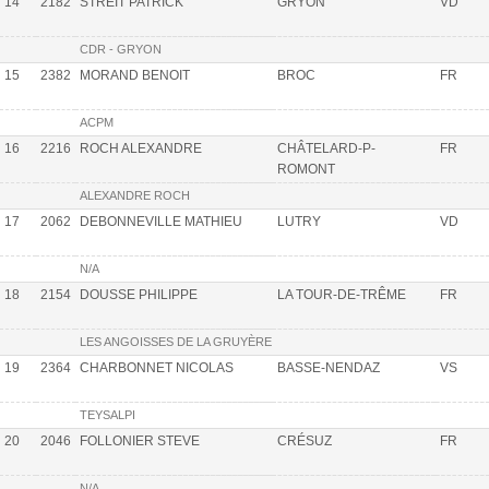
14
2182
STREIT PATRICK
GRYON
VD
CDR - GRYON
15
2382
MORAND BENOIT
BROC
FR
ACPM
16
2216
ROCH ALEXANDRE
CHÂTELARD-P-
FR
ROMONT
ALEXANDRE ROCH
17
2062
DEBONNEVILLE MATHIEU
LUTRY
VD
N/A
18
2154
DOUSSE PHILIPPE
LA TOUR-DE-TRÊME
FR
LES ANGOISSES DE LA GRUYÈRE
19
2364
CHARBONNET NICOLAS
BASSE-NENDAZ
VS
TEYSALPI
20
2046
FOLLONIER STEVE
CRÉSUZ
FR
N/A