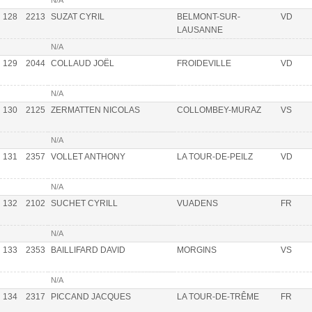
N/A
128
2213
SUZAT CYRIL
BELMONT-SUR-
VD
LAUSANNE
N/A
129
2044
COLLAUD JOËL
FROIDEVILLE
VD
N/A
130
2125
ZERMATTEN NICOLAS
COLLOMBEY-MURAZ
VS
N/A
131
2357
VOLLET ANTHONY
LA TOUR-DE-PEILZ
VD
N/A
132
2102
SUCHET CYRILL
VUADENS
FR
N/A
133
2353
BAILLIFARD DAVID
MORGINS
VS
N/A
134
2317
PICCAND JACQUES
LA TOUR-DE-TRÊME
FR