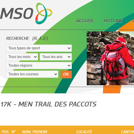
ACCUEIL
HOTLINE
RECHERCHE
[R. À Z.]
OK
17K - MEN TRAIL DES PACCOTS
POS.
N°
NOM, PRÉNOM
LOCALITÉ
CANTO