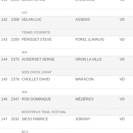
LVC
142
2308
VELAN LUC
ASSENS
VD
TEAMS YOSEMITE
143
2285
PÉRISSET STEVE
FOREL (LAVAUX)
VD
N/A
144
2375
AUDERSET SERGE
ORON LA VILLE
VD
SDIS ORON JORAT
145
2378
CHOLLET DAVID
MARACON
VD
N/A
146
2347
ROD DOMINIQUE
MÉZIÈRES
VD
MONTREUX TRAIL FESTIVAL
147
2032
SIESS FABRICE
JONGNY
VD
BCV