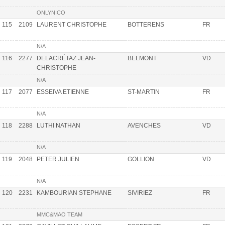
ONLYNICO
115
2109
LAURENT CHRISTOPHE
BOTTERENS
FR
N/A
116
2277
DELACRÉTAZ JEAN-
BELMONT
VD
CHRISTOPHE
N/A
117
2077
ESSEIVA ETIENNE
ST-MARTIN
FR
N/A
118
2288
LUTHI NATHAN
AVENCHES
VD
N/A
119
2048
PETER JULIEN
GOLLION
VD
N/A
120
2231
KAMBOURIAN STEPHANE
SIVIRIEZ
FR
MMC&MAO TEAM