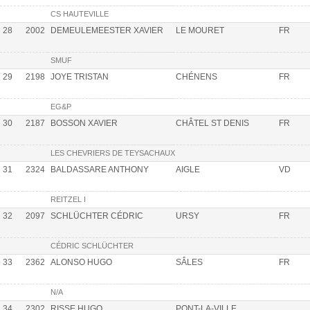
CS HAUTEVILLE
28
2002
DEMEULEMEESTER XAVIER
LE MOURET
FR
SMUF
29
2198
JOYE TRISTAN
CHÉNENS
FR
EG&P
30
2187
BOSSON XAVIER
CHÂTEL ST DENIS
FR
LES CHEVRIERS DE TEYSACHAUX
31
2324
BALDASSARE ANTHONY
AIGLE
VD
REITZEL I
32
2097
SCHLÜCHTER CÉDRIC
URSY
FR
CÉDRIC SCHLÜCHTER
33
2362
ALONSO HUGO
SÂLES
FR
N/A
34
2302
RISSE HUGO
PONT-LA-VILLE