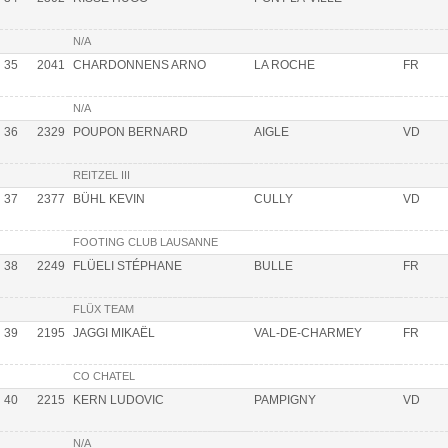
N/A
35
2041
CHARDONNENS ARNO
LA ROCHE
FR
N/A
36
2329
POUPON BERNARD
AIGLE
VD
REITZEL III
37
2377
BÜHL KEVIN
CULLY
VD
FOOTING CLUB LAUSANNE
38
2249
FLÜELI STÉPHANE
BULLE
FR
FLÜX TEAM
39
2195
JAGGI MIKAËL
VAL-DE-CHARMEY
FR
CO CHATEL
40
2215
KERN LUDOVIC
PAMPIGNY
VD
N/A