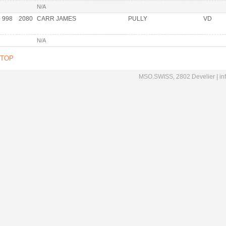
N/A
998
2080
CARR JAMES
PULLY
VD
N/A
TOP
MSO.SWISS, 2802 Develier |
in