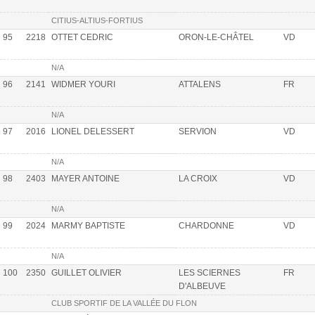
CITIUS-ALTIUS-FORTIUS
95
2218
OTTET CEDRIC
ORON-LE-CHÂTEL
VD
N/A
96
2141
WIDMER YOURI
ATTALENS
FR
N/A
97
2016
LIONEL DELESSERT
SERVION
VD
N/A
98
2403
MAYER ANTOINE
LA CROIX
VD
N/A
99
2024
MARMY BAPTISTE
CHARDONNE
VD
N/A
100
2350
GUILLET OLIVIER
LES SCIERNES
FR
D'ALBEUVE
CLUB SPORTIF DE LA VALLÉE DU FLON