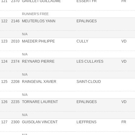
121
2370
GAVILLET GUILLAUME
ESSERT FR
FR
RUNNER'S FREE
122
2146
MEUTERLOS YANN
EPALINGES
N/A
123
2010
MAEDER PHILIPPE
CULLY
VD
N/A
124
2374
REYNARD PIERRE
LES CULLAYES
VD
N/A
125
2208
RAINGEVAL XAVIER
SAINT-CLOUD
N/A
126
2235
TORNARE LAURENT
EPALINGES
VD
N/A
127
2300
GUISOLAN VINCENT
LIEFFRENS
FR