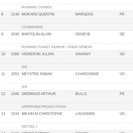
RUNNING CONSEIL
8
2148
MORARD QUENTIN
MARSENS
FR
CS MARSENS
9
2030
BARTOLINI ALAIN
GENÈVE
GE
RUNNING PLANET GENEVE / STADE GENEVE
10
2380
VIGNERON JULIAN
SAVIGNY
VD
N/A
11
2051
MEYSTRE FABIAN
CHARDONNE
VD
N/A
12
2340
GREMAUD ARTHUR
BULLE
FR
UPPERVIEW PRODUCTIONS
13
2334
WILHELM CHRISTOPHE
LAUSANNE
VD
REITZEL I