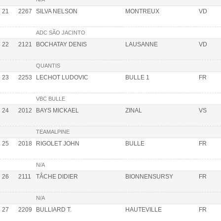
21
2267
SILVA NELSON
MONTREUX
VD
ADC SÃO JACINTO
22
2121
BOCHATAY DENIS
LAUSANNE
VD
QUANTIS
23
2253
LECHOT LUDOVIC
BULLE 1
FR
VBC BULLE
24
2012
BAYS MICKAEL
ZINAL
VS
TEAMALPINE
25
2018
RIGOLET JOHN
BULLE
FR
N/A
26
2111
TÂCHE DIDIER
BIONNENSURSY
FR
N/A
27
2209
BULLIARD T.
HAUTEVILLE
FR