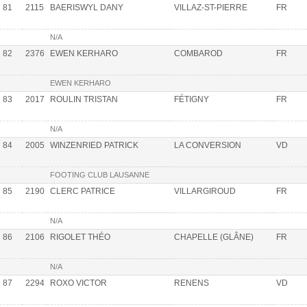
81
2115
BAERISWYL DANY
VILLAZ-ST-PIERRE
FR
N/A
82
2376
EWEN KERHARO
COMBAROD
FR
EWEN KERHARO
83
2017
ROULIN TRISTAN
FÉTIGNY
FR
N/A
84
2005
WINZENRIED PATRICK
LA CONVERSION
VD
FOOTING CLUB LAUSANNE
85
2190
CLERC PATRICE
VILLARGIROUD
FR
N/A
86
2106
RIGOLET THÉO
CHAPELLE (GLÂNE)
FR
N/A
87
2294
ROXO VICTOR
RENENS
VD