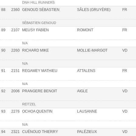
DNH HILL RUNNERS
88
2360
GENOUD SÉBASTIEN
SÂLES (GRUYÈRE)
FR
SÉBASTIEN GENOUD
89
2107
MEUSY FABIEN
ROMONT
FR
N/A
90
2260
RICHARD MIKE
MOLLIE-MARGOT
VD
N/A
91
2151
REGAMEY MATHIEU
ATTALENS
FR
N/A
92
2006
PRANGERE BENOIT
AIGLE
VD
REITZEL
93
2276
OCHOA QUENTIN
LAUSANNE
VD
N/A
94
2321
CUÉNOUD THIERRY
PALÉZIEUX
VD