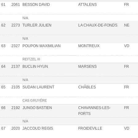
61
2061
BESSON DAVID
ATTALENS
FR
N/A
62
2273
TURLER JULIEN
LA CHAUX-DE-FONDS
NE
N/A
63
2327
POUPON MAXIMILIAN
MONTREUX
VD
REITZEL III
64
2137
BUCLIN HYUN
MARSENS
FR
N/A
65
2105
SUDAN LAURENT
CHÂBLES
FR
CAS GRUYÉRE
66
2192
JUNGO BASTIEN
CHAVANNES-LES-
FR
FORTS
N/A
67
2020
JACCOUD REGIS
FROIDEVILLE
VD