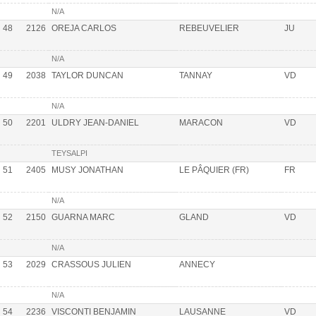
N/A
48
2126
OREJA CARLOS
REBEUVELIER
JU
N/A
49
2038
TAYLOR DUNCAN
TANNAY
VD
N/A
50
2201
ULDRY JEAN-DANIEL
MARACON
VD
TEYSALPI
51
2405
MUSY JONATHAN
LE PÂQUIER (FR)
FR
N/A
52
2150
GUARNA MARC
GLAND
VD
N/A
53
2029
CRASSOUS JULIEN
ANNECY
N/A
54
2236
VISCONTI BENJAMIN
LAUSANNE
VD