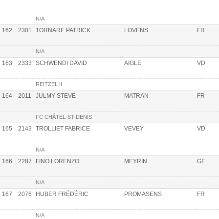
N/A
162
2301
TORNARE PATRICK
LOVENS
FR
N/A
163
2333
SCHWENDI DAVID
AIGLE
VD
REITZEL II
164
2011
JULMY STEVE
MATRAN
FR
FC CHÂTEL-ST-DENIS
165
2143
TROLLIET FABRICE
VEVEY
VD
N/A
166
2287
FINO LORENZO
MEYRIN
GE
N/A
167
2076
HUBER FRÉDÉRIC
PROMASENS
FR
N/A