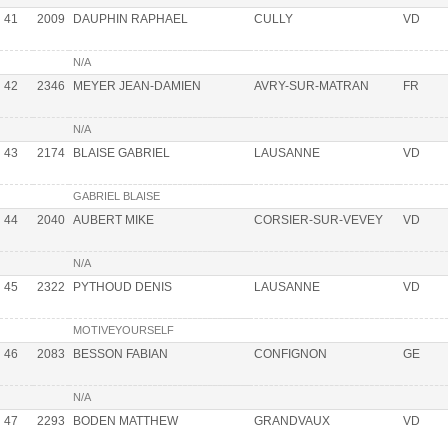
41
2009
DAUPHIN RAPHAEL
CULLY
VD
N/A
42
2346
MEYER JEAN-DAMIEN
AVRY-SUR-MATRAN
FR
N/A
43
2174
BLAISE GABRIEL
LAUSANNE
VD
GABRIEL BLAISE
44
2040
AUBERT MIKE
CORSIER-SUR-VEVEY
VD
N/A
45
2322
PYTHOUD DENIS
LAUSANNE
VD
MOTIVEYOURSELF
46
2083
BESSON FABIAN
CONFIGNON
GE
N/A
47
2293
BODEN MATTHEW
GRANDVAUX
VD