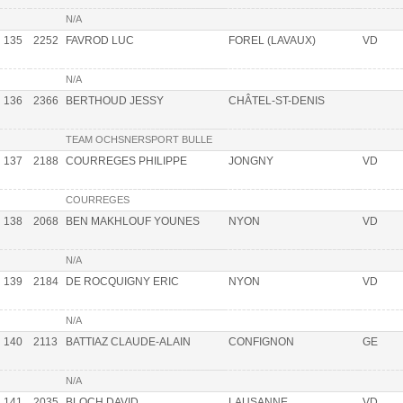
N/A
135
2252
FAVROD LUC
FOREL (LAVAUX)
VD
N/A
136
2366
BERTHOUD JESSY
CHÂTEL-ST-DENIS
TEAM OCHSNERSPORT BULLE
137
2188
COURREGES PHILIPPE
JONGNY
VD
COURREGES
138
2068
BEN MAKHLOUF YOUNES
NYON
VD
N/A
139
2184
DE ROCQUIGNY ERIC
NYON
VD
N/A
140
2113
BATTIAZ CLAUDE-ALAIN
CONFIGNON
GE
N/A
141
2035
BLOCH DAVID
LAUSANNE
VD