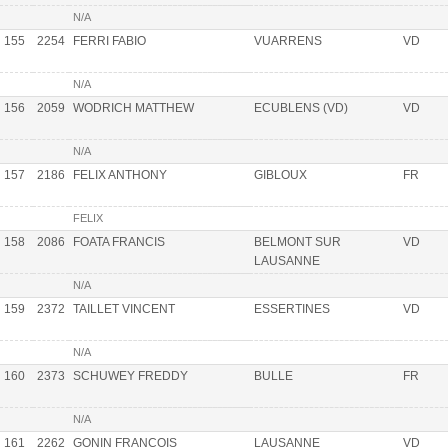
N/A
155
2254
FERRI FABIO
VUARRENS
VD
N/A
156
2059
WODRICH MATTHEW
ECUBLENS (VD)
VD
N/A
157
2186
FELIX ANTHONY
GIBLOUX
FR
FELIX
158
2086
FOATA FRANCIS
BELMONT SUR
VD
LAUSANNE
N/A
159
2372
TAILLET VINCENT
ESSERTINES
VD
N/A
160
2373
SCHUWEY FREDDY
BULLE
FR
N/A
161
2262
GONIN FRANCOIS
LAUSANNE
VD