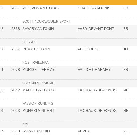
1
2031
PHILIPONA NICOLAS
CHÂTEL-ST-DENIS
FR
SCOTT / DUPASQUIER SPORT
2
2338
SAVARY ANTONIN
AVRY-DEVANT-PONT
FR
SC RIAZ
3
2367
RÉMY COHANN
PLEUJOUSE
JU
NCS TRAILEMAN
4
2078
MURISET JÉRÉMY
VAL-DE-CHARMEY
FR
CRO SKI ALPINISME
5
2042
MATILE GREGORY
LA CHAUX-DE-FONDS
NE
PASSION RUNNING
6
2023
MUNARI VINCENT
LA CHAUX-DE-FONDS
NE
N/A
7
2318
JAFARI RACHID
VEVEY
VD