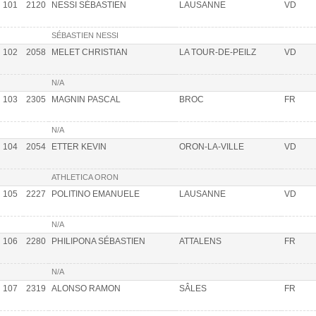
101
2120
NESSI SÉBASTIEN
LAUSANNE
VD
SÉBASTIEN NESSI
102
2058
MELET CHRISTIAN
LA TOUR-DE-PEILZ
VD
N/A
103
2305
MAGNIN PASCAL
BROC
FR
N/A
104
2054
ETTER KEVIN
ORON-LA-VILLE
VD
ATHLETICA ORON
105
2227
POLITINO EMANUELE
LAUSANNE
VD
N/A
106
2280
PHILIPONA SÉBASTIEN
ATTALENS
FR
N/A
107
2319
ALONSO RAMON
SÂLES
FR