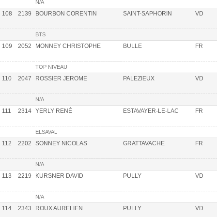
N/A
108
2139
BOURBON CORENTIN
SAINT-SAPHORIN
VD
BTS
109
2052
MONNEY CHRISTOPHE
BULLE
FR
TOP NIVEAU
110
2047
ROSSIER JEROME
PALEZIEUX
VD
N/A
111
2314
YERLY RENÉ
ESTAVAYER-LE-LAC
FR
ELSAVAL
112
2202
SONNEY NICOLAS
GRATTAVACHE
FR
N/A
113
2219
KURSNER DAVID
PULLY
VD
N/A
114
2343
ROUX AURELIEN
PULLY
VD