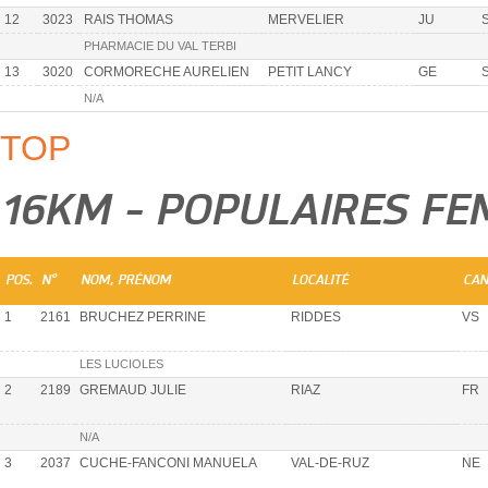
12
3023
RAIS THOMAS
MERVELIER
JU
PHARMACIE DU VAL TERBI
13
3020
CORMORECHE AURELIEN
PETIT LANCY
GE
N/A
TOP
16KM - POPULAIRES F
POS.
N°
NOM, PRÉNOM
LOCALITÉ
CAN
1
2161
BRUCHEZ PERRINE
RIDDES
VS
LES LUCIOLES
2
2189
GREMAUD JULIE
RIAZ
FR
N/A
3
2037
CUCHE-FANCONI MANUELA
VAL-DE-RUZ
NE