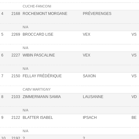
CUCHE-FANCONI
4
2168
ROCHEMONT MORGANE
PRÉVERENGES
N/A
5
2269
BROCCARD LISE
VEX
VS
N/A
6
2227
WIBIN PASCALINE
VEX
VS
N/A
7
2150
FELLAY FRÉDÉRIQUE
SAXON
VS
CABV MARTIGNY
8
2103
ZIMMERMANN SAMIA
LAUSANNE
VD
N/A
9
2122
BLATTER ISABEL
IPSACH
BE
N/A
10
2192
?
?