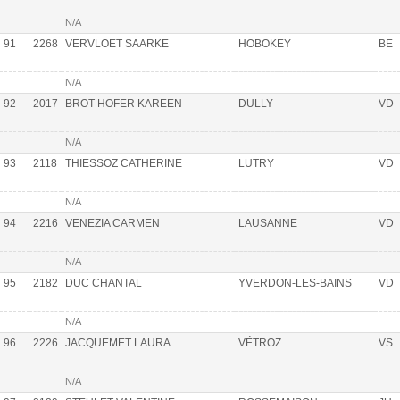
N/A
91
2268
VERVLOET SAARKE
HOBOKEY
BE
N/A
92
2017
BROT-HOFER KAREEN
DULLY
VD
N/A
93
2118
THIESSOZ CATHERINE
LUTRY
VD
N/A
94
2216
VENEZIA CARMEN
LAUSANNE
VD
N/A
95
2182
DUC CHANTAL
YVERDON-LES-BAINS
VD
N/A
96
2226
JACQUEMET LAURA
VÉTROZ
VS
N/A