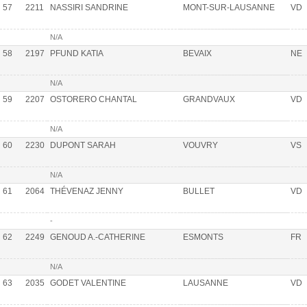
57
2211
NASSIRI SANDRINE
MONT-SUR-LAUSANNE
VD
N/A
58
2197
PFUND KATIA
BEVAIX
NE
N/A
59
2207
OSTORERO CHANTAL
GRANDVAUX
VD
N/A
60
2230
DUPONT SARAH
VOUVRY
VS
N/A
61
2064
THÉVENAZ JENNY
BULLET
VD
-
62
2249
GENOUD A.-CATHERINE
ESMONTS
FR
N/A
63
2035
GODET VALENTINE
LAUSANNE
VD