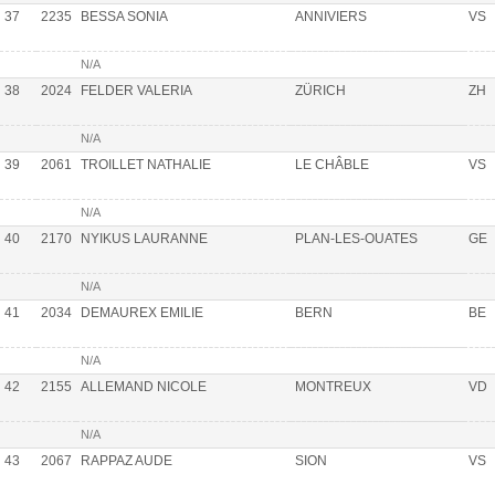
37
2235
BESSA SONIA
ANNIVIERS
VS
N/A
38
2024
FELDER VALERIA
ZÜRICH
ZH
N/A
39
2061
TROILLET NATHALIE
LE CHÂBLE
VS
N/A
40
2170
NYIKUS LAURANNE
PLAN-LES-OUATES
GE
N/A
41
2034
DEMAUREX EMILIE
BERN
BE
N/A
42
2155
ALLEMAND NICOLE
MONTREUX
VD
N/A
43
2067
RAPPAZ AUDE
SION
VS