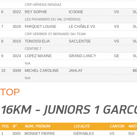
CRP HÉRENS-NENDAZ
6
3022
REY SOPHIE
ICOGNE
VS
SU
LES PIONNIERS DU VAL D'HÉRENS
7
3026
FARQUET LOUISE
LE CHÂBLE VS
VS
SU
CRP VERBIER ST-BERNARD SKI TEAM
8
3010
TONOSSI ELIA
SACLENTSE
VS
SU
CENTRE 7
9
3024
LOPEZ MAXINE
GRAND-LANCY
GE
SU
N/A
10
3009
MICHEL CAROLINE
JAHLAY
B
N/A
TOP
16KM - JUNIORS 1 GAR
POS.
N°
NOM, PRÉNOM
LOCALITÉ
CANTON
NATI
1
3005
MONNET PIERRE
ISÉRABLES
VS
SUI