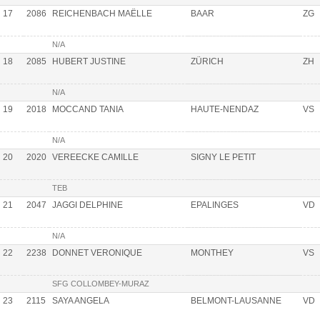
17
2086
REICHENBACH MAËLLE
BAAR
ZG
N/A
18
2085
HUBERT JUSTINE
ZÜRICH
ZH
N/A
19
2018
MOCCAND TANIA
HAUTE-NENDAZ
VS
N/A
20
2020
VEREECKE CAMILLE
SIGNY LE PETIT
TEB
21
2047
JAGGI DELPHINE
EPALINGES
VD
N/A
22
2238
DONNET VERONIQUE
MONTHEY
VS
SFG COLLOMBEY-MURAZ
23
2115
SAYA ANGELA
BELMONT-LAUSANNE
VD