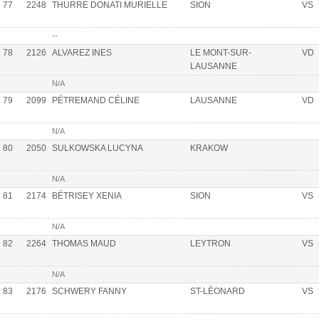
77
2248
THURRE DONATI MURIELLE
SION
VS
--
78
2126
ALVAREZ INES
LE MONT-SUR-
VD
LAUSANNE
N/A
79
2099
PÉTREMAND CÉLINE
LAUSANNE
VD
N/A
80
2050
SULKOWSKA LUCYNA
KRAKOW
N/A
81
2174
BÉTRISEY XENIA
SION
VS
N/A
82
2264
THOMAS MAUD
LEYTRON
VS
N/A
83
2176
SCHWERY FANNY
ST-LÉONARD
VS