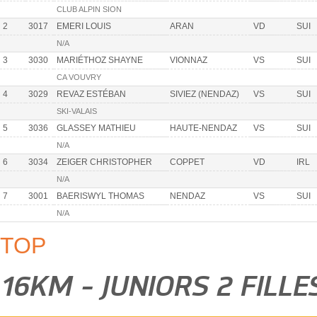
CLUB ALPIN SION
2
3017
EMERI LOUIS
ARAN
VD
SUI
N/A
3
3030
MARIÉTHOZ SHAYNE
VIONNAZ
VS
SUI
CA VOUVRY
4
3029
REVAZ ESTÉBAN
SIVIEZ (NENDAZ)
VS
SUI
SKI-VALAIS
5
3036
GLASSEY MATHIEU
HAUTE-NENDAZ
VS
SUI
N/A
6
3034
ZEIGER CHRISTOPHER
COPPET
VD
IRL
N/A
7
3001
BAERISWYL THOMAS
NENDAZ
VS
SUI
N/A
TOP
16KM - JUNIORS 2 FILL