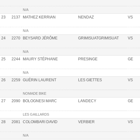
N/A
23
2137
MATHEZ KERRIAN
NENDAZ
VS
N/A
24
2270
BEYSARD JÉRÔME
GRIMISUATGRIMISUAT
VS
N/A
25
2244
MAURY STÉPHANE
PRESINGE
GE
N/A
26
2259
GUÉRIN LAURENT
LES GIETTES
VS
NOMADE BIKE
27
2090
BOLOGNESI MARC
LANDECY
GE
LES GAILLARDS
28
2081
COLOMBARI DAVID
VERBIER
VS
N/A