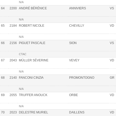
N/A
64
2200
ANDRÉ BÉRÉNICE
ANNIVIERS
VS
N/A
65
2184
ROBERT NICOLE
CHEVILLY
VD
N/A
66
2156
PIGUET PASCALE
SION
VS
CTAC
67
2043
MÜLLER SÉVERINE
VEVEY
VD
N/A
68
2140
FANCONI CINZIA
PROMONTOGNO
GR
N/A
69
2055
TRUFFER ANOUCK
ORBE
VD
N/A
70
2023
DELESTRE MURIEL
DAILLENS
VD