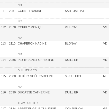
N/A
111
2051
CORNET NADINE
SART JALHAY
N/A
112
2078
COPPEY MONIQUE
VÉTROZ
VS
N/A
113
2110
CHAPERON NADINE
BLONAY
VD
N/A
114
2056
PEYTREGNET CHRISTINE
DUILLIER
VD
DUILLIER & CO
115
2088
DEBÉLY NOËL CAROLINE
ST-SULPICE
NE
N/A
116
2030
DUCASSE CATHERINE
DUILLIER
VD
TEAM DUILLIER
117
2134
ARBET-ENGELS CLAUDINE
CONFIGNON
GE