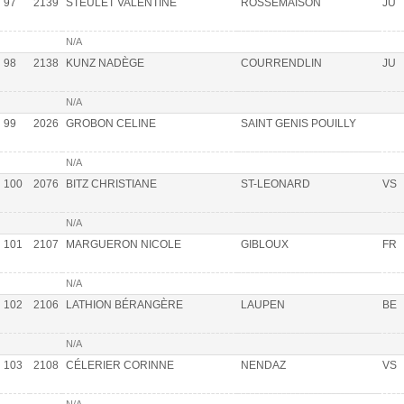
97
2139
STEULET VALENTINE
ROSSEMAISON
JU
N/A
98
2138
KUNZ NADÈGE
COURRENDLIN
JU
N/A
99
2026
GROBON CELINE
SAINT GENIS POUILLY
N/A
100
2076
BITZ CHRISTIANE
ST-LEONARD
VS
N/A
101
2107
MARGUERON NICOLE
GIBLOUX
FR
N/A
102
2106
LATHION BÉRANGÈRE
LAUPEN
BE
N/A
103
2108
CÉLERIER CORINNE
NENDAZ
VS
N/A