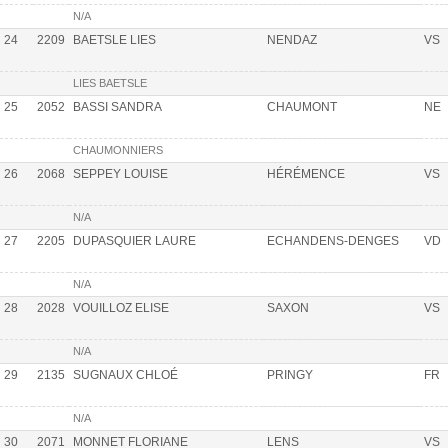
N/A
24
2209
BAETSLE LIES
NENDAZ
VS
LIES BAETSLE
25
2052
BASSI SANDRA
CHAUMONT
NE
CHAUMONNIERS
26
2068
SEPPEY LOUISE
HÉRÉMENCE
VS
N/A
27
2205
DUPASQUIER LAURE
ECHANDENS-DENGES
VD
N/A
28
2028
VOUILLOZ ELISE
SAXON
VS
N/A
29
2135
SUGNAUX CHLOÉ
PRINGY
FR
N/A
30
2071
MONNET FLORIANE
LENS
VS