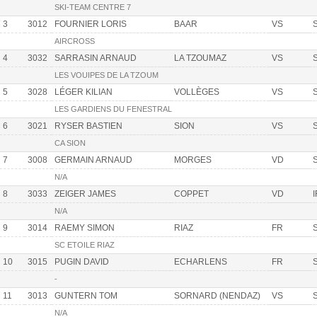
SKI-TEAM CENTRE 7
3
3012
FOURNIER LORIS
BAAR
VS
AIRCROSS
4
3032
SARRASIN ARNAUD
LA TZOUMAZ
VS
LES VOUIPES DE LA TZOUM
5
3028
LÉGER KILIAN
VOLLÈGES
VS
LES GARDIENS DU FENESTRAL
6
3021
RYSER BASTIEN
SION
VS
CA SION
7
3008
GERMAIN ARNAUD
MORGES
VD
N/A
8
3033
ZEIGER JAMES
COPPET
VD
N/A
9
3014
RAEMY SIMON
RIAZ
FR
SC ETOILE RIAZ
10
3015
PUGIN DAVID
ECHARLENS
FR
-
11
3013
GUNTERN TOM
SORNARD (NENDAZ)
VS
N/A