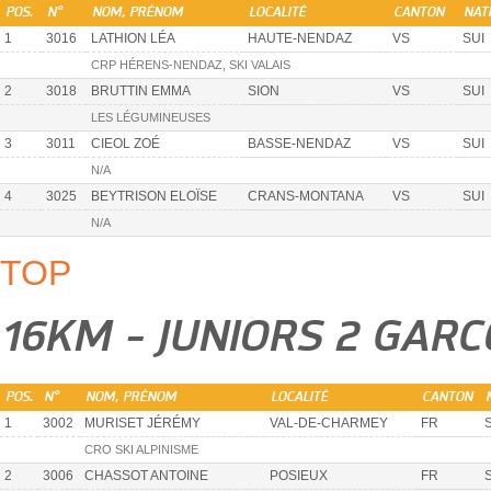
POS.
N°
NOM, PRÉNOM
LOCALITÉ
CANTON
NATI
1
3016
LATHION LÉA
HAUTE-NENDAZ
VS
SUI
CRP HÉRENS-NENDAZ, SKI VALAIS
2
3018
BRUTTIN EMMA
SION
VS
SUI
LES LÉGUMINEUSES
3
3011
CIEOL ZOÉ
BASSE-NENDAZ
VS
SUI
N/A
4
3025
BEYTRISON ELOÏSE
CRANS-MONTANA
VS
SUI
N/A
TOP
16KM - JUNIORS 2 GAR
POS.
N°
NOM, PRÉNOM
LOCALITÉ
CANTON
1
3002
MURISET JÉRÉMY
VAL-DE-CHARMEY
FR
CRO SKI ALPINISME
2
3006
CHASSOT ANTOINE
POSIEUX
FR