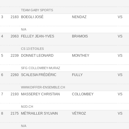
TEAM GABY SPORTS
3
2183
BOEGLI JOSÉ
NENDAZ
VS
N/A
4
2063
FELLEY JEAN-YVES
BRAMOIS
VS
CS 13 ETOILES
5
2239
DONNET LEONARD
MONTHEY
VS
SFG COLLOMBEY-MURAZ
6
2260
SCALESIA FRÉDÉRIC
FULLY
VS
WWW.DIFFER-ENSEMBLE.CH
7
2193
MASSEREY CHRISTIAN
COLLOMBEY
VS
MJD.CH
8
2175
MÉTRAILLER SYLVAIN
VÉTROZ
VS
N/A