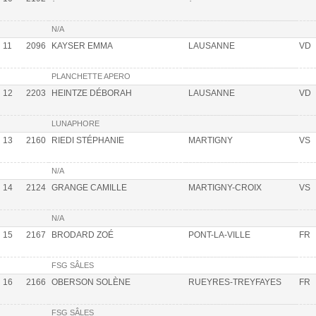
N/A
11
2096
KAYSER EMMA
LAUSANNE
VD
PLANCHETTE APERO
12
2203
HEINTZE DÉBORAH
LAUSANNE
VD
LUNAPHORE
13
2160
RIEDI STÉPHANIE
MARTIGNY
VS
N/A
14
2124
GRANGE CAMILLE
MARTIGNY-CROIX
VS
N/A
15
2167
BRODARD ZOÉ
PONT-LA-VILLE
FR
FSG SÂLES
16
2166
OBERSON SOLÈNE
RUEYRES-TREYFAYES
FR
FSG SÂLES