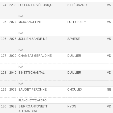
124
2233
FOLLONIER VÉRONIQUE
ST-LÉONARD
VS
N/A
125
2074
MOIX ANGELINE
FULLYFULLY
VS
N/A
126
2075
JOLLIEN SANDRINE
SAVIÈSE
VS
N/A
127
2029
CHAMBAZ GÉRALDINE
DUILLIER
VD
N/A
128
2040
BINETTI CHANTAL
DUILLIER
VD
N/A
129
2072
BAUDET PERONNE
CHOULEX
GE
PLANCHETTE APÉRO
130
2083
SIERRO ANTONIETTI
NYON
VD
ALEXANDRA