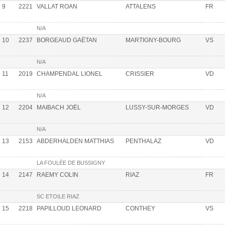
9
2221
VALLAT ROAN
ATTALENS
FR
N/A
10
2237
BORGEAUD GAËTAN
MARTIGNY-BOURG
VS
N/A
11
2019
CHAMPENDAL LIONEL
CRISSIER
VD
N/A
12
2204
MAIBACH JOËL
LUSSY-SUR-MORGES
VD
N/A
13
2153
ABDERHALDEN MATTHIAS
PENTHALAZ
VD
LA FOULÉE DE BUSSIGNY
14
2147
RAEMY COLIN
RIAZ
FR
SC ETOILE RIAZ
15
2218
PAPILLOUD LEONARD
CONTHEY
VS