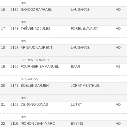
N/A
16
2185
SANDOZ RAPHAEL
LAUSANNE
VD
N/A
17
2143
THÉVENAZ JULES
FOREL (LAVAUX)
VD
N/A
18
2198
ARNAUD LAURENT
LAUSANNE
VD
LAURENT ARNAUD
19
2105
FOURNIER EMMANUEL
BAAR
VS
AIR CROSS
20
2148
BOELENS ARJEN
JORAT-MENTHUE
N/A
21
2102
DE JONG JONAS
LUTRY
VD
N/A
22
2116
PICHON JEAN-MARC
EYSINS
VD