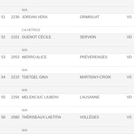
N/A
51
2236
JORDAN VERA
GRIMISUAT
VS
CA VETROZ
52
2101
GUENOT CÉCILE
SERVION
VD
N/A
53
2053
WERRO ALICE
PRÉVERENGES
VD
N/A
54
2215
TGETGEL GINA
MARTIGNY-CROIX
VS
N/A
55
2256
MELENCIUC LIUBOVI
LAUSANNE
VD
N/A
56
2080
THÉRISEAUX LAETITIA
VOLLÈGES
VS
N/A