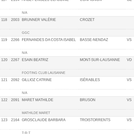
N/A
118
2003
BRUNNER VALÉRIE
CROZET
GGC
119
2266
FERNANDES DA COSTA ISABEL
BASSE-NENDAZ
VS
N/A
120
2267
ESAIN BEATRIZ
MONT-SUR-LAUSANNE
VD
FOOTING CLUB LAUSANNE
121
2092
GILLIOZ CATRINE
ISÉRABLES
VS
N/A
122
2091
MARET MATHILDE
BRUSON
VS
MATHILDE MARET
123
2164
GROSCLAUDE BARBARA
TROISTORRENTS
VS
T-R-T