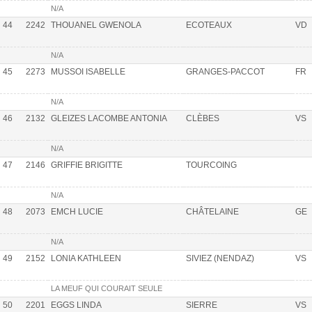
N/A
44
2242
THOUANEL GWENOLA
ECOTEAUX
VD
N/A
45
2273
MUSSOI ISABELLE
GRANGES-PACCOT
FR
N/A
46
2132
GLEIZES LACOMBE ANTONIA
CLÈBES
VS
N/A
47
2146
GRIFFIE BRIGITTE
TOURCOING
N/A
48
2073
EMCH LUCIE
CHÂTELAINE
GE
N/A
49
2152
LONIA KATHLEEN
SIVIEZ (NENDAZ)
VS
LA MEUF QUI COURAIT SEULE
50
2201
EGGS LINDA
SIERRE
VS