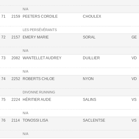
N/A
71
2159
PEETERS CORDILE
CHOULEX
LES PERSÉVÉRANTS
72
2157
EMERY MARIE
SORAL
GE
N/A
73
2082
WANTELLET AUDREY
DUILLIER
VD
N/A
74
2252
ROBERTS CHLOE
NYON
VD
DIVONNE RUNNING
75
2224
HÉRITIER AUDE
SALINS
VS
N/A
76
2114
TONOSSI LISA
SACLENTSE
VS
N/A