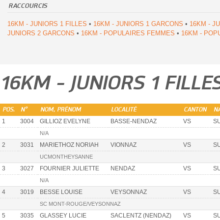
RACCOURCIS
16KM - JUNIORS 1 FILLES
•
16KM - JUNIORS 1 GARCONS
•
16KM - J
JUNIORS 2 GARCONS
•
16KM - POPULAIRES FEMMES
•
16KM - PO
16KM - JUNIORS 1 FILLE
POS.
N°
NOM, PRÉNOM
LOCALITÉ
CANTON
NA
1
3004
GILLIOZ EVELYNE
BASSE-NENDAZ
VS
SU
N/A
2
3031
MARIETHOZ NORIAH
VIONNAZ
VS
SU
UCMONTHEYSANNE
3
3027
FOURNIER JULIETTE
NENDAZ
VS
SU
N/A
4
3019
BESSE LOUISE
VEYSONNAZ
VS
SU
SC MONT-ROUGE/VEYSONNAZ
5
3035
GLASSEY LUCIE
SACLENTZ (NENDAZ)
VS
SU