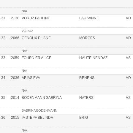
N/A
31
2130
VORUZ PAULINE
LAUSANNE
VD
VORUZ
32
2066
GENOUX ELIANE
MORGES
VD
N/A
33
2059
FOURNIER ALICE
HAUTE-NENDAZ
VS
N/A
34
2036
ARIAS EVA
RENENS
VD
N/A
35
2014
BODENMANN SABRINA
NATERS
VS
SABRINA BODENMANN
36
2015
IMSTEPF BELINDA
BRIG
VS
N/A