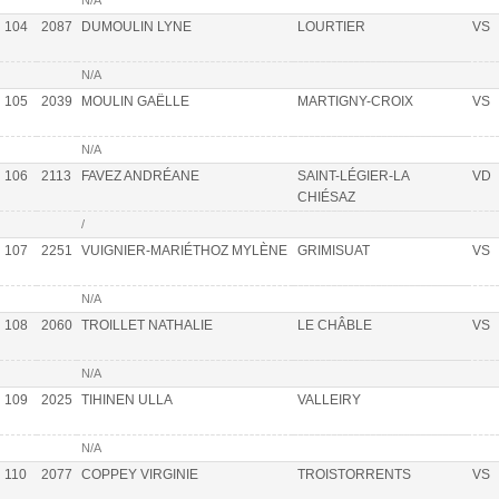
104
2087
DUMOULIN LYNE
LOURTIER
VS
N/A
105
2039
MOULIN GAËLLE
MARTIGNY-CROIX
VS
N/A
106
2113
FAVEZ ANDRÉANE
SAINT-LÉGIER-LA
VD
CHIÉSAZ
/
107
2251
VUIGNIER-MARIÉTHOZ MYLÈNE
GRIMISUAT
VS
N/A
108
2060
TROILLET NATHALIE
LE CHÂBLE
VS
N/A
109
2025
TIHINEN ULLA
VALLEIRY
N/A
110
2077
COPPEY VIRGINIE
TROISTORRENTS
VS