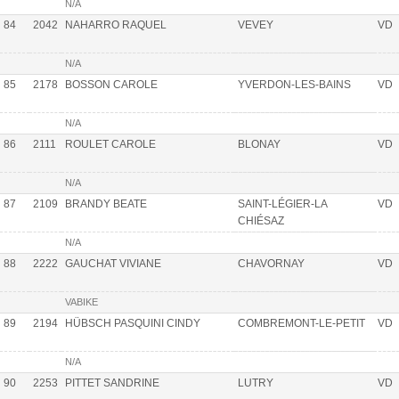
N/A
84
2042
NAHARRO RAQUEL
VEVEY
VD
N/A
85
2178
BOSSON CAROLE
YVERDON-LES-BAINS
VD
N/A
86
2111
ROULET CAROLE
BLONAY
VD
N/A
87
2109
BRANDY BEATE
SAINT-LÉGIER-LA
VD
CHIÉSAZ
N/A
88
2222
GAUCHAT VIVIANE
CHAVORNAY
VD
VABIKE
89
2194
HÜBSCH PASQUINI CINDY
COMBREMONT-LE-PETIT
VD
N/A
90
2253
PITTET SANDRINE
LUTRY
VD