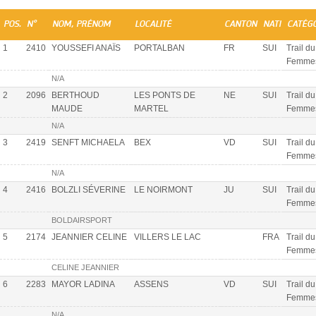
POS.
N°
NOM, PRÉNOM
LOCALITÉ
CANTON
NATI
CATÉG
1
2410
YOUSSEFI ANAÏS
PORTALBAN
FR
SUI
Trail d
Femme
N/A
2
2096
BERTHOUD
LES PONTS DE
NE
SUI
Trail d
MAUDE
MARTEL
Femme
N/A
3
2419
SENFT MICHAELA
BEX
VD
SUI
Trail d
Femme
N/A
4
2416
BOLZLI SÉVERINE
LE NOIRMONT
JU
SUI
Trail d
Femme
BOLDAIRSPORT
5
2174
JEANNIER CELINE
VILLERS LE LAC
FRA
Trail d
Femme
CELINE JEANNIER
6
2283
MAYOR LADINA
ASSENS
VD
SUI
Trail d
Femme
N/A