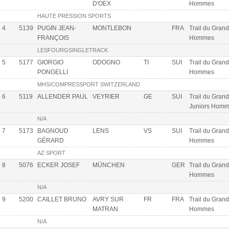
D'OEX
Hommes
HAUTE PRESSION SPORTS
4
5139
PUGIN JEAN-
MONTLEBON
FRA
Trail du Grand
FRANÇOIS
Hommes
LESFOURGSINGLETRACK
5
5177
GIORGIO
ODOGNO
TI
SUI
Trail du Grand
PONGELLI
Hommes
MHS/COMPRESSPORT SWITZERLAND
6
5119
ALLENDER PAUL
VEYRIER
GE
SUI
Trail du Grand
Juniors Hom
N/A
7
5173
BAGNOUD
LENS
VS
SUI
Trail du Grand
GÉRARD
Hommes
AZ SPORT
8
5076
ECKER JOSEF
MÜNCHEN
GER
Trail du Grand
Hommes
N/A
9
5200
CAILLET BRUNO
AVRY SUR
FR
FRA
Trail du Grand
MATRAN
Hommes
N/A