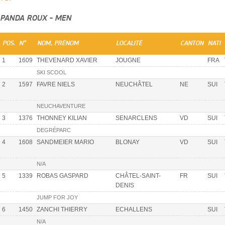
PANDA ROUX - MEN
POS.
N°
NOM, PRÉNOM
LOCALITÉ
CANTON
NATI
1
1609
THEVENARD XAVIER
JOUGNE
FRA
SKI SCOOL
2
1597
FAVRE NIELS
NEUCHÂTEL
NE
SUI
NEUCHAVENTURE
3
1376
THONNEY KILIAN
SENARCLENS
VD
SUI
DEGRÉPARC
4
1608
SANDMEIER MARIO
BLONAY
VD
SUI
N/A
5
1339
ROBAS GASPARD
CHÂTEL-SAINT-
FR
SUI
DENIS
JUMP FOR JOY
6
1450
ZANCHI THIERRY
ECHALLENS
SUI
N/A