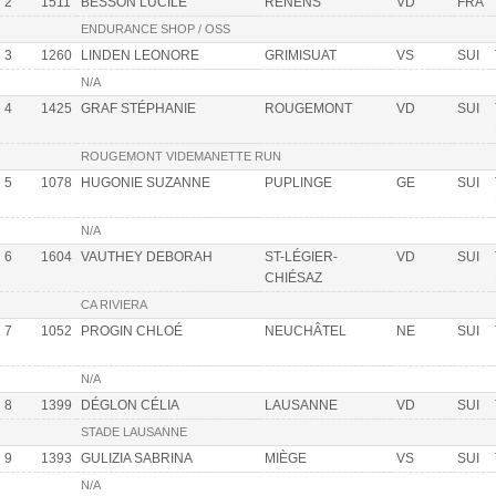
2
1511
BESSON LUCILE
RENENS
VD
FRA
ENDURANCE SHOP / OSS
3
1260
LINDEN LEONORE
GRIMISUAT
VS
SUI
N/A
4
1425
GRAF STÉPHANIE
ROUGEMONT
VD
SUI
ROUGEMONT VIDEMANETTE RUN
5
1078
HUGONIE SUZANNE
PUPLINGE
GE
SUI
N/A
6
1604
VAUTHEY DEBORAH
ST-LÉGIER-
VD
SUI
CHIÉSAZ
CA RIVIERA
7
1052
PROGIN CHLOÉ
NEUCHÂTEL
NE
SUI
N/A
8
1399
DÉGLON CÉLIA
LAUSANNE
VD
SUI
STADE LAUSANNE
9
1393
GULIZIA SABRINA
MIÈGE
VS
SUI
N/A