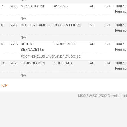
7
2063
MIR CAROLINE
ASSENS
VD
SUI
Trail d
Femme
N/A
8
2286
ROLLIER CAMILLE
BOUDEVILLIERS
NE
SUI
Trail d
Femme
N/A
9
2252
BÉTRIX
FROIDEVILLE
VD
SUI
Trail d
BERNADETTE
Femme
FOOTING-CLUB LAUSANNE / VAUDOISE
10
2025
TUMINI KAREN
CHESEAUX
VD
ITA
Trail d
Femme
N/A
TOP
MSO.SWISS, 2802 Develier |
in