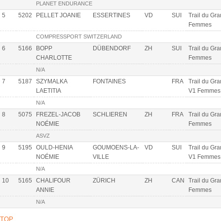
PLANET ENDURANCE
5
5202
PELLET JOANIE
ESSERTINES
VD
SUI
Trail du Gra
Femmes
COMPRESSPORT SWITZERLAND
6
5166
BOPP
DÜBENDORF
ZH
SUI
Trail du Gra
CHARLOTTE
Femmes
N/A
7
5187
SZYMALKA
FONTAINES
FRA
Trail du Gr
LAETITIA
V1 Femmes
N/A
8
5075
FREZEL-JACOB
SCHLIEREN
ZH
FRA
Trail du Gra
NOÉMIE
Femmes
ASVZ
9
5195
OULD-HENIA
GOUMOENS-LA-
VD
SUI
Trail du Gr
NOÉMIE
VILLE
V1 Femmes
N/A
10
5165
CHALIFOUR
ZÜRICH
ZH
CAN
Trail du Gra
ANNIE
Femmes
N/A
TOP