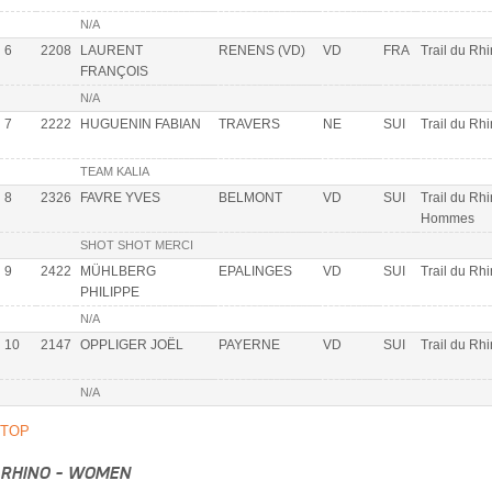
N/A
6
2208
LAURENT
RENENS (VD)
VD
FRA
Trail du Rh
FRANÇOIS
N/A
7
2222
HUGUENIN FABIAN
TRAVERS
NE
SUI
Trail du Rh
TEAM KALIA
8
2326
FAVRE YVES
BELMONT
VD
SUI
Trail du Rhi
Hommes
SHOT SHOT MERCI
9
2422
MÜHLBERG
EPALINGES
VD
SUI
Trail du Rh
PHILIPPE
N/A
10
2147
OPPLIGER JOËL
PAYERNE
VD
SUI
Trail du Rh
N/A
TOP
RHINO - WOMEN