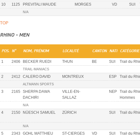
10
1125
PREVITALI MAUDE
MORGES
VD
SUI
N/A
TOP
RHINO - MEN
POS.
N°
NOM, PRÉNOM
LOCALITÉ
CANTON
NATI
CATÉGORIE
1
2406
BECKER RUEDI
THUN
BE
SUI
Trail du Rh
TRAIL-MANIACS
2
2412
CALERO DAVID
MONTREUX
ESP
Trail du Rh
ALTMANN SPORTS
3
2165
SHERPA DAWA
VILLE-EN-
NEP
Trail du Rh
DACHIRI
SALLAZ
Hommes
N/A
4
2150
NÜESCH SAMUEL
ZÜRICH
SUI
Trail du Rh
N/A
5
2343
GOHL MATTHIEU
ST-CIERGES
VD
SUI
Trail du Rh