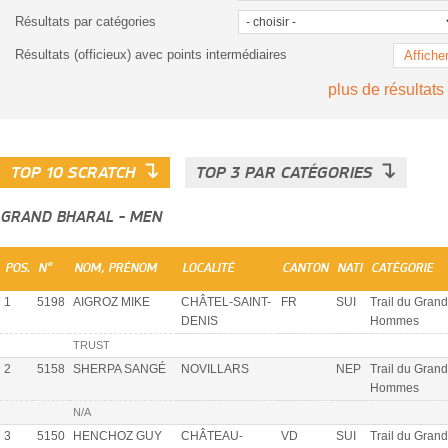
Résultats par catégories
Résultats (officieux) avec points intermédiaires
Affiche
plus de résultats
↴
↴
TOP 10 SCRATCH
TOP 3 PAR CATÉGORIES
GRAND BHARAL - MEN
POS.
N°
NOM, PRÉNOM
LOCALITÉ
CANTON
NATI
CATÉGORIE
1
5198
AIGROZ MIKE
CHÂTEL-SAINT-
FR
SUI
Trail du Grand
DENIS
Hommes
TRUST
2
5158
SHERPA SANGÉ
NOVILLARS
NEP
Trail du Grand
Hommes
N/A
3
5150
HENCHOZ GUY
CHÂTEAU-
VD
SUI
Trail du Grand