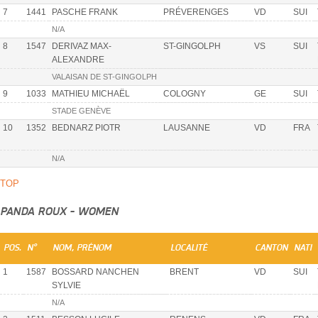
7
1441
PASCHE FRANK
PRÉVERENGES
VD
SUI
N/A
8
1547
DERIVAZ MAX-
ST-GINGOLPH
VS
SUI
ALEXANDRE
VALAISAN DE ST-GINGOLPH
9
1033
MATHIEU MICHAËL
COLOGNY
GE
SUI
STADE GENÈVE
10
1352
BEDNARZ PIOTR
LAUSANNE
VD
FRA
N/A
TOP
PANDA ROUX - WOMEN
POS.
N°
NOM, PRÉNOM
LOCALITÉ
CANTON
NATI
1
1587
BOSSARD NANCHEN
BRENT
VD
SUI
SYLVIE
N/A