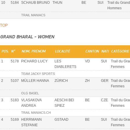
10
5184
SCHAUB BRUNO
THUN
BE
SUI
Trail du Grand
Hommes
TRAIL MANIACS
TOP
GRAND BHARAL - WOMEN
POS.
N°
NOM, PRÉNOM
LOCALITÉ
CANTON
NATI
CATÉGORIE
1
5178
PICHARD LUCY
LES
VD
SUI
Trail du Gra
DIABLERETS
Femmes
TEAM JACKY SPORTS
2
5107
MÜLLER HANNA
ZÜRICH
ZH
GER
Trail du Gra
Femmes
OLG BASEL
3
5183
VLASAKOVA
AESCHI BEI
BE
CZE
Trail du Gra
ANDREA
SPIEZ
Femmes
TRAIL MANIACS.CH
4
5169
HERRMANN
GSTAAD
BE
SUI
Trail du Gra
STEFANIE
Femmes