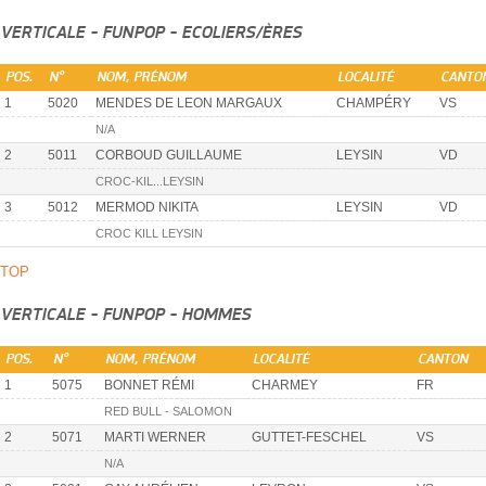
VERTICALE - FUNPOP - ECOLIERS/ÈRES
POS.
N°
NOM, PRÉNOM
LOCALITÉ
CANTO
1
5020
MENDES DE LEON MARGAUX
CHAMPÉRY
VS
N/A
2
5011
CORBOUD GUILLAUME
LEYSIN
VD
CROC-KIL...LEYSIN
3
5012
MERMOD NIKITA
LEYSIN
VD
CROC KILL LEYSIN
TOP
VERTICALE - FUNPOP - HOMMES
POS.
N°
NOM, PRÉNOM
LOCALITÉ
CANTON
1
5075
BONNET RÉMI
CHARMEY
FR
RED BULL - SALOMON
2
5071
MARTI WERNER
GUTTET-FESCHEL
VS
N/A