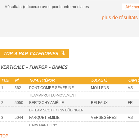
Résultats (officieux) avec points intermédiaires
Affiche
plus de résultats
↴
TOP 3 PAR CATÉGORIES
VERTICALE - FUNPOP - DAMES
POS.
N°
NOM, PRÉNOM
LOCALITÉ
CANT
1
362
PONT COMBE SÉVERINE
MOLLENS
VS
TEAM APROTEC-MOVEMENT
2
5050
BERTSCHY AMÉLIE
BELFAUX
FR
D-TEAM SCOTT / TSV DÜDINGEN
3
5044
FARQUET EMILIE
VERSEGÈRES
VS
CABV MARTIGNY
TOP