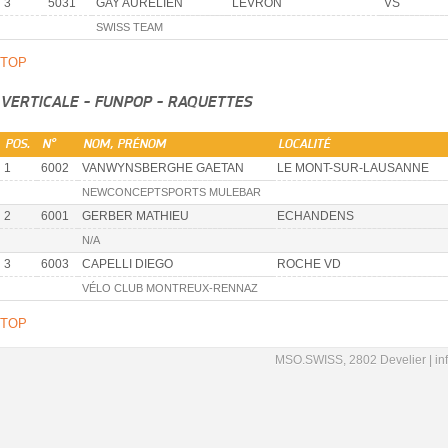
3
5031
GAY AURÉLIEN
LEVRON
VS
SWISS TEAM
TOP
VERTICALE - FUNPOP - RAQUETTES
POS.
N°
NOM, PRÉNOM
LOCALITÉ
1
6002
VANWYNSBERGHE GAETAN
LE MONT-SUR-LAUSANNE
NEWCONCEPTSPORTS MULEBAR
2
6001
GERBER MATHIEU
ECHANDENS
N/A
3
6003
CAPELLI DIEGO
ROCHE VD
VÉLO CLUB MONTREUX-RENNAZ
TOP
MSO.SWISS, 2802 Develier |
in