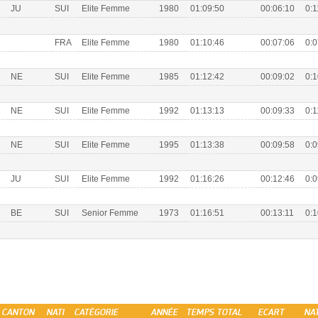
JU
SUI
Elite Femme
1980
01:09:50
00:06:10
0:1
FRA
Elite Femme
1980
01:10:46
00:07:06
0:0
NE
SUI
Elite Femme
1985
01:12:42
00:09:02
0:1
NE
SUI
Elite Femme
1992
01:13:13
00:09:33
0:1
NE
SUI
Elite Femme
1995
01:13:38
00:09:58
0:0
JU
SUI
Elite Femme
1992
01:16:26
00:12:46
0:0
BE
SUI
Senior Femme
1973
01:16:51
00:13:11
0:1
CANTON
NATI
CATÉGORIE
ANNÉE
TEMPS TOTAL
ECART
NA