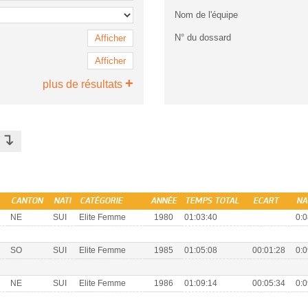
Nom de l'équipe
N° du dossard
Afficher
Afficher
+
plus de résultats
↴
S
CANTON
NATI
CATÉGORIE
ANNÉE
TEMPS TOTAL
ECART
NA
NE
SUI
Elite Femme
1980
01:03:40
0:0
SO
SUI
Elite Femme
1985
01:05:08
00:01:28
0:0
NE
SUI
Elite Femme
1986
01:09:14
00:05:34
0:0