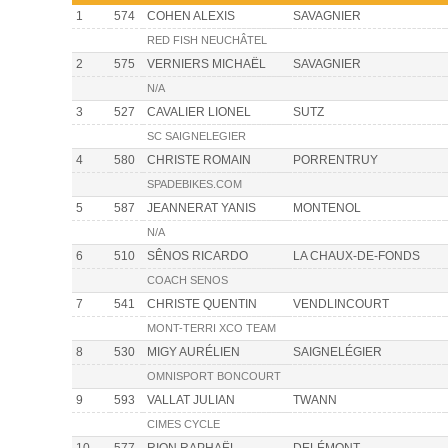
1
574
COHEN ALEXIS
SAVAGNIER
RED FISH NEUCHÂTEL
2
575
VERNIERS MICHAËL
SAVAGNIER
N/A
3
527
CAVALIER LIONEL
SUTZ
SC SAIGNELEGIER
4
580
CHRISTE ROMAIN
PORRENTRUY
SPADEBIKES.COM
5
587
JEANNERAT YANIS
MONTENOL
N/A
6
510
SÊNOS RICARDO
LA CHAUX-DE-FONDS
COACH SENOS
7
541
CHRISTE QUENTIN
VENDLINCOURT
MONT-TERRI XCO TEAM
8
530
MIGY AURÉLIEN
SAIGNELÉGIER
OMNISPORT BONCOURT
9
593
VALLAT JULIAN
TWANN
CIMES CYCLE