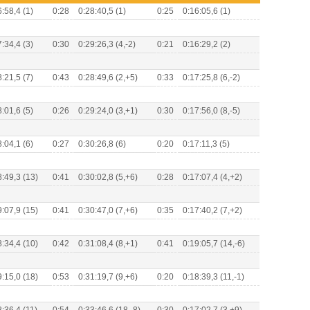
6:58,4 (1)
0:28
0:28:40,5 (1)
0:25
0:16:05,6 (1)
7:34,4 (3)
0:30
0:29:26,3 (4,-2)
0:21
0:16:29,2 (2)
8:21,5 (7)
0:43
0:28:49,6 (2,+5)
0:33
0:17:25,8 (6,-2)
8:01,6 (5)
0:26
0:29:24,0 (3,+1)
0:30
0:17:56,0 (8,-5)
8:04,1 (6)
0:27
0:30:26,8 (6)
0:20
0:17:11,3 (5)
8:49,3 (13)
0:41
0:30:02,8 (5,+6)
0:28
0:17:07,4 (4,+2)
9:07,9 (15)
0:41
0:30:47,0 (7,+6)
0:35
0:17:40,2 (7,+2)
8:34,4 (10)
0:42
0:31:08,4 (8,+1)
0:41
0:19:05,7 (14,-6)
9:15,0 (18)
0:53
0:31:19,7 (9,+6)
0:20
0:18:39,3 (11,-1)