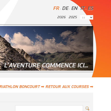
FR
DE
EN
IT
ES
-
-
-
-
2026
2025
RIATHLON BONCOURT ➡
RETOUR AUX COURSES ➡