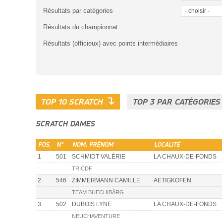
Résultats par catégories
Résultats du championnat
Résultats (officieux) avec points intermédiaires
↴
TOP 10 SCRATCH
TOP 3 PAR CATÉGORIE
SCRATCH DAMES
POS.
N°
NOM, PRÉNOM
LOCALITÉ
1
501
SCHMIDT VALÉRIE
LA CHAUX-DE-FONDS
TRICDF
2
546
ZIMMERMANN CAMILLE
AETIGKOFEN
TEAM BUECHIBÄRG
3
502
DUBOIS LYNE
LA CHAUX-DE-FONDS
NEUCHAVENTURE