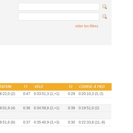
vider les filtres
TATION
T1
VÉLO
T2
COURSE À PIED
8:22,0 (2)
0:47
0:33:51,3 (1,+1)
0:29
0:20:10,3 (3,-2)
9:01,9 (4)
0:36
0:34:58,8 (2,+1)
0:39
0:19:51,0 (2)
9:51,6 (6)
0:37
0:35:40,9 (3,+3)
0:30
0:22:33,8 (11,-8)