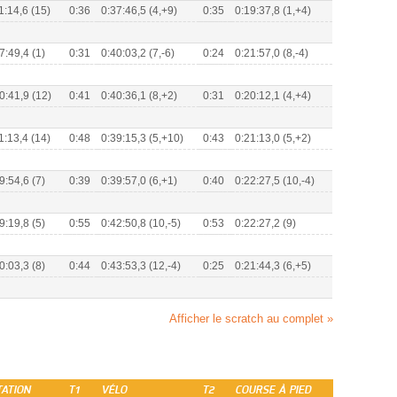
1:14,6 (15)
0:36
0:37:46,5 (4,+9)
0:35
0:19:37,8 (1,+4)
7:49,4 (1)
0:31
0:40:03,2 (7,-6)
0:24
0:21:57,0 (8,-4)
0:41,9 (12)
0:41
0:40:36,1 (8,+2)
0:31
0:20:12,1 (4,+4)
1:13,4 (14)
0:48
0:39:15,3 (5,+10)
0:43
0:21:13,0 (5,+2)
9:54,6 (7)
0:39
0:39:57,0 (6,+1)
0:40
0:22:27,5 (10,-4)
9:19,8 (5)
0:55
0:42:50,8 (10,-5)
0:53
0:22:27,2 (9)
0:03,3 (8)
0:44
0:43:53,3 (12,-4)
0:25
0:21:44,3 (6,+5)
Afficher le scratch au complet »
TATION
T1
VÉLO
T2
COURSE À PIED