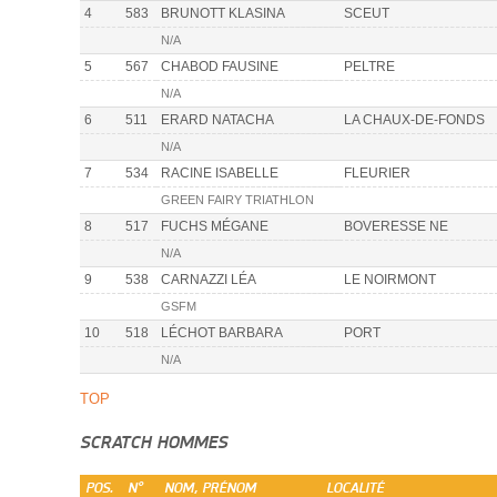
4
583
BRUNOTT KLASINA
SCEUT
N/A
5
567
CHABOD FAUSINE
PELTRE
N/A
6
511
ERARD NATACHA
LA CHAUX-DE-FONDS
N/A
7
534
RACINE ISABELLE
FLEURIER
GREEN FAIRY TRIATHLON
8
517
FUCHS MÉGANE
BOVERESSE NE
N/A
9
538
CARNAZZI LÉA
LE NOIRMONT
GSFM
10
518
LÉCHOT BARBARA
PORT
N/A
TOP
SCRATCH HOMMES
POS.
N°
NOM, PRÉNOM
LOCALITÉ