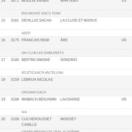
14
3071
MOULIN XAVIER
MARTIGNY
VS
BVS MOUNT ASICS TEAM
15
3161
DEVILLAZ SACHA
LA CLUSE ET MIJOUX
ASOP
16
3175
FRANCAIS REMI
ÅRE
VD
SKI-CLUB LES DIABLERETS
17
3180
BERTINI SIMONE
SONDRIO
ATLETICA ALTA VALTELLINA
18
3159
LEBRUN NICOLAS
ORGANICOACH
19
3188
MAIBACH BENJAMIN
LAUSANNE
VD
N/A
20
3109
CUCHEROUSSET
MOISSEY
CAMILLE
GRAND BESANÇON TRAIL ACADÉMIE