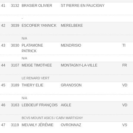
41
3132
BRASIER OLIVIER
ST PIERRE EN FAUCIGNY
-
42
3039
ESCOFIER YANNICK
MERELBEKE
N/A
43
3030
PLATAMONE
MENDRISIO
TI
PATRICK
N/A
44
3107
MEIGE TIMOTHEE
MONTAGNY-LA-VILLE
FR
LE RENARD VERT
45
3189
THIERY ELIE
GRANDSON
VD
N/A
46
3163
LEBOEUF FRANÇOIS
AIGLE
VD
BCVS MOUNT ASICS / CABV MARTIGNY
47
3119
MEUWLY JÉRÉMIE
OVRONNAZ
VS