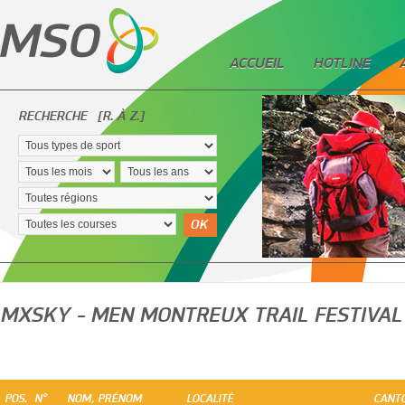
ACCUEIL
HOTLINE
RECHERCHE
[R. À Z.]
OK
MXSKY - MEN MONTREUX TRAIL FESTIVAL
POS.
N°
NOM, PRÉNOM
LOCALITÉ
CANT