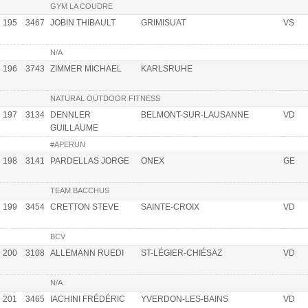
GYM LA COUDRE
195
3467
JOBIN THIBAULT
GRIMISUAT
VS
N/A
196
3743
ZIMMER MICHAEL
KARLSRUHE
NATURAL OUTDOOR FITNESS
197
3134
DENNLER
BELMONT-SUR-LAUSANNE
VD
GUILLAUME
#APERUN
198
3141
PARDELLAS JORGE
ONEX
GE
TEAM BACCHUS
199
3454
CRETTON STEVE
SAINTE-CROIX
VD
BCV
200
3108
ALLEMANN RUEDI
ST-LÉGIER-CHIÉSAZ
VD
N/A
201
3465
IACHINI FRÉDÉRIC
YVERDON-LES-BAINS
VD