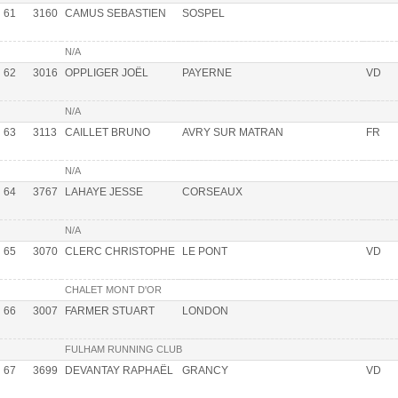
61
3160
CAMUS SEBASTIEN
SOSPEL
N/A
62
3016
OPPLIGER JOËL
PAYERNE
VD
N/A
63
3113
CAILLET BRUNO
AVRY SUR MATRAN
FR
N/A
64
3767
LAHAYE JESSE
CORSEAUX
N/A
65
3070
CLERC CHRISTOPHE
LE PONT
VD
CHALET MONT D'OR
66
3007
FARMER STUART
LONDON
FULHAM RUNNING CLUB
67
3699
DEVANTAY RAPHAËL
GRANCY
VD