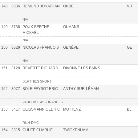
148
3036
REMUND JONATHAN
ORBE
VD
N/A
149
3736
POUX-BERTHE
OUHANS
MICKAËL
N/A
150
3329
NICOLAS FRANCOIS
GENÈVE
GE
N/A
151
3128
REVERTE RICHARD
DIVONNE LES BAINS
BERTHIES SPORT
152
3077
BOLE-FEYSOT ERIC
ANTHY-SUR-LÉMAN
VAUDOISE ASSURANCES
153
3417
GEISSMANN CEDRIC
MUTTENZ
BL
RUN-DMC
154
3315
CHUTE CHARLIE
TWICKENHAM