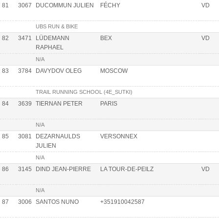
81
3067
DUCOMMUN JULIEN
FÉCHY
VD
UBS RUN & BIKE
82
3471
LÜDEMANN
BEX
VD
RAPHAEL
N/A
83
3784
DAVYDOV OLEG
MOSCOW
TRAIL RUNNING SCHOOL (4E_SUTKI)
84
3639
TIERNAN PETER
PARIS
N/A
85
3081
DEZARNAULDS
VERSONNEX
JULIEN
N/A
86
3145
DIND JEAN-PIERRE
LA TOUR-DE-PEILZ
VD
N/A
87
3006
SANTOS NUNO
+351910042587