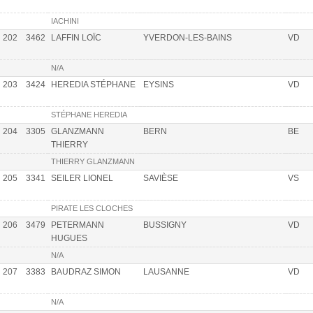
IACHINI
202
3462
LAFFIN LOÏC
YVERDON-LES-BAINS
VD
N/A
203
3424
HEREDIA STÉPHANE
EYSINS
VD
STÉPHANE HEREDIA
204
3305
GLANZMANN
BERN
BE
THIERRY
THIERRY GLANZMANN
205
3341
SEILER LIONEL
SAVIÈSE
VS
PIRATE LES CLOCHES
206
3479
PETERMANN
BUSSIGNY
VD
HUGUES
N/A
207
3383
BAUDRAZ SIMON
LAUSANNE
VD
N/A