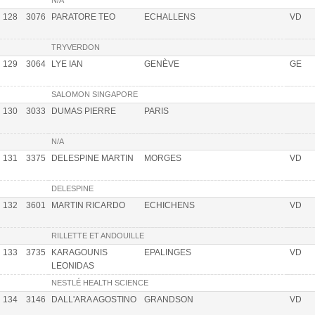
N/A
128
3076
PARATORE TEO
ECHALLENS
VD
TRYVERDON
129
3064
LYE IAN
GENÈVE
GE
SALOMON SINGAPORE
130
3033
DUMAS PIERRE
PARIS
N/A
131
3375
DELESPINE MARTIN
MORGES
VD
DELESPINE
132
3601
MARTIN RICARDO
ECHICHENS
VD
RILLETTE ET ANDOUILLE
133
3735
KARAGOUNIS
EPALINGES
VD
LEONIDAS
NESTLÉ HEALTH SCIENCE
134
3146
DALL'ARA AGOSTINO
GRANDSON
VD