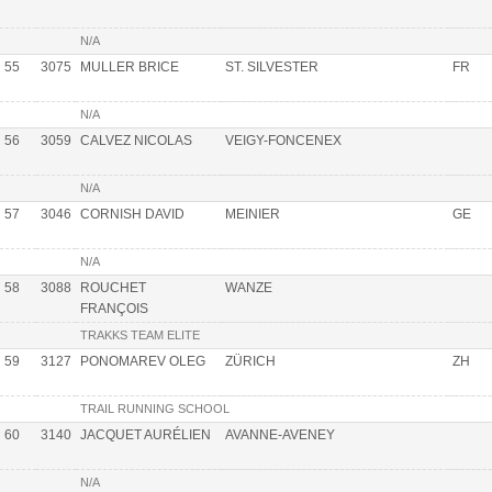
N/A
55
3075
MULLER BRICE
ST. SILVESTER
FR
N/A
56
3059
CALVEZ NICOLAS
VEIGY-FONCENEX
N/A
57
3046
CORNISH DAVID
MEINIER
GE
N/A
58
3088
ROUCHET
WANZE
FRANÇOIS
TRAKKS TEAM ELITE
59
3127
PONOMAREV OLEG
ZÜRICH
ZH
TRAIL RUNNING SCHOOL
60
3140
JACQUET AURÉLIEN
AVANNE-AVENEY
N/A