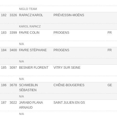
NIGLO TEAM
182
3326
RAPACZ KAROL
PRÉVESSIN-MOËNS
KAROL RAPACZ
183
3399
FAVRE COLIN
PROGENS
FR
N/A
184
3400
FAVRE STÉPHANE
PROGENS
FR
N/A
185
3097
BESNIER FLORENT
VITRY SUR SEINE
N/A
186
3678
SCHWEBLIN
CHÊNE-BOUGERIES
GE
SÉBASTIEN
N/A
187
3022
JARABO PLANA
SAINT JULIEN EN GS
ARNAUD
N/A