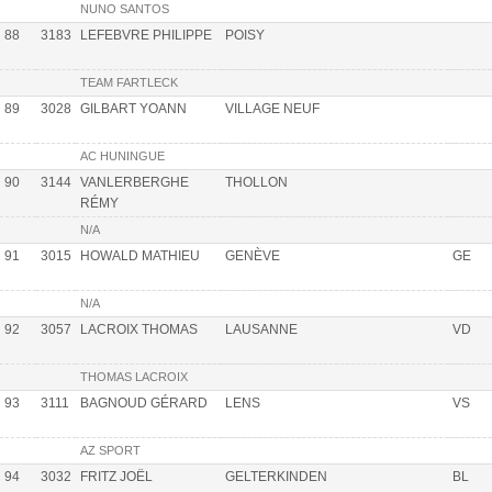
NUNO SANTOS
88
3183
LEFEBVRE PHILIPPE
POISY
TEAM FARTLECK
89
3028
GILBART YOANN
VILLAGE NEUF
AC HUNINGUE
90
3144
VANLERBERGHE
THOLLON
RÉMY
N/A
91
3015
HOWALD MATHIEU
GENÈVE
GE
N/A
92
3057
LACROIX THOMAS
LAUSANNE
VD
THOMAS LACROIX
93
3111
BAGNOUD GÉRARD
LENS
VS
AZ SPORT
94
3032
FRITZ JOËL
GELTERKINDEN
BL