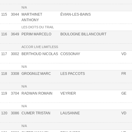
N/A
115
3044
MARTHINET
ÉVIAN-LES-BAINS
ANTHONY
LES DIOTS DU TRAIL
116
3649
PERIM MARCELO
BOULOGNE BILLANCOURT
ACCOR LIVE LIMITLESS
117
3002
BERTHOUD NICOLAS
COSSONAY
VD
N/A
118
3308
GROGNUZ MARC
LES PACCOTS
FR
N/A
119
3704
RADWAN ROMAIN
VEYRIER
GE
N/A
120
3086
CUMER TRISTAN
LAUSANNE
VD
N/A