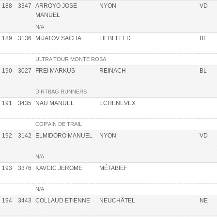
188
3347
ARROYO JOSE
NYON
VD
MANUEL
N/A
189
3136
MIJATOV SACHA
LIEBEFELD
BE
ULTRA TOUR MONTE ROSA
190
3027
FREI MARKUS
REINACH
BL
DIRTBAG RUNNERS
191
3435
NAU MANUEL
ECHENEVEX
COP'AIN DE TRAIL
192
3142
ELMIDORO MANUEL
NYON
VD
N/A
193
3376
KAVCIC JEROME
MÉTABIEF
N/A
194
3443
COLLAUD ETIENNE
NEUCHÂTEL
NE