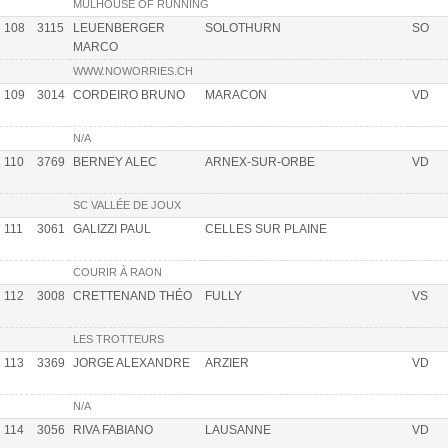
MULHOUSE OF RUNNING
108
3115
LEUENBERGER
SOLOTHURN
SO
MARCO
WWW.NOWORRIES.CH
109
3014
CORDEIRO BRUNO
MARACON
VD
N/A
110
3769
BERNEY ALEC
ARNEX-SUR-ORBE
VD
SC VALLÉE DE JOUX
111
3061
GALIZZI PAUL
CELLES SUR PLAINE
COURIR À RAON
112
3008
CRETTENAND THÉO
FULLY
VS
LES TROTTEURS
113
3369
JORGE ALEXANDRE
ARZIER
VD
N/A
114
3056
RIVA FABIANO
LAUSANNE
VD