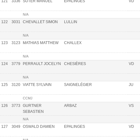
121
3336
SUTER MANUEL
EPALINGES
VD
N/A
122
3031
CHEVALLET SIMON
LULLIN
N/A
123
3123
MATHIAS MATTHEW
CHALLEX
N/A
124
3779
PERRAULT JOCELYN
CHESIÈRES
VD
N/A
125
3120
VIATTE SYLVAIN
SAIGNELÉGIER
JU
CCMJ
126
3773
GURTNER
ARBAZ
VS
SEBASTIEN
N/A
127
3049
OSWALD DAMIEN
EPALINGES
VD