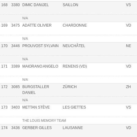
168
3380
DIMIC DANIJEL
SAILLON
VS
N/A
169
3475
ADATTE OLIVIER
CHARDONNE
VD
N/A
170
3446
PROUVOST SYLVAIN
NEUCHÂTEL
NE
N/A
171
3389
MAIORANO ANGELO
RENENS (VD)
VD
N/A
172
3085
BURGSTALLER
ZÜRICH
ZH
DANIEL
N/A
173
3403
METTAN STÈVE
LES GIETTES
VS
THE LOUIS MEMORY TEAM
174
3436
GERBER GILLES
LAUSANNE
VD