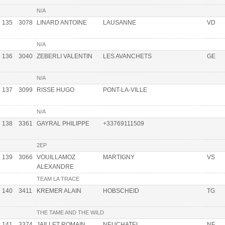
N/A
135
3078
LINARD ANTOINE
LAUSANNE
VD
N/A
136
3040
ZEBERLI VALENTIN
LES AVANCHETS
GE
N/A
137
3099
RISSE HUGO
PONT-LA-VILLE
N/A
138
3361
GAYRAL PHILIPPE
+33769111509
2EP
139
3066
VOUILLAMOZ
MARTIGNY
VS
ALEXANDRE
TEAM LA TRACE
140
3411
KREMER ALAIN
HOBSCHEID
TG
THE TAME AND THE WILD
141
3374
JAILLET ROMAIN
NEUCHATEL
NE