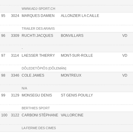
WWW.ADJ-SPORT.CH
95
3024
MARQUES DAMIEN
ALLONZIER LA CAILLE
TRAILER DES ARAVIS
96
3309
RUCHTI JACQUES
BONVILLARS
VD
-
97
3114
LAESSER THIERRY
MONT-SUR-ROLLE
VD
DÔLEDETÔPIÔS [DÔLEMÄN]
98
3346
COLE JAMES
MONTREUX
VD
N/A
99
3129
MONSEGU DENIS
ST GENIS POUILLY
BERTHIES SPORT
100
3122
CARBONI STÉPHANE
VALLORCINE
LA FERME DES CIMES