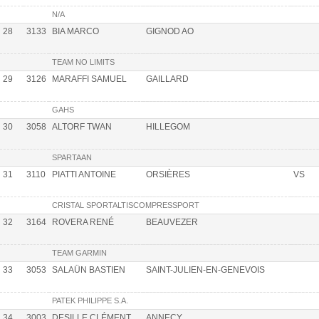
N/A
28
3133
BIA MARCO
GIGNOD AO
TEAM NO LIMITS
29
3126
MARAFFI SAMUEL
GAILLARD
GAHS
30
3058
ALTORF TWAN
HILLEGOM
SPARTAAN
31
3110
PIATTI ANTOINE
ORSIÈRES
VS
CRISTAL SPORTALTISCOMPRESSPORT
32
3164
ROVERA RENÉ
BEAUVEZER
TEAM GARMIN
33
3053
SALAÜN BASTIEN
SAINT-JULIEN-EN-GENEVOIS
PATEK PHILIPPE S.A.
34
3003
DESILLE CLÉMENT
ANNECY