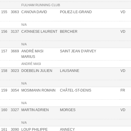
FULHAM RUNNING CLUB
155
3063
CANOVA DAVID
POLIEZ-LE-GRAND
VD
N/A
156
3137
CATANESE LAURENT
BERCHER
VD
N/A
157
3669
ANDRÉ MASI
SAINT JEAN D'ARVEY
MARIUS
ANDRÉ MASI
158
3023
DOEBELIN JULIEN
LAUSANNE
VD
N/A
159
3054
MOSIMANN ROMAIN
CHÂTEL-ST-DENIS
FR
N/A
160
3327
MARTIN ADRIEN
MORGES
VD
N/A
161
3090
LOUP PHILIPPE
ANNECY