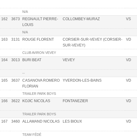
N/A
162
3673
REGNAULT PIERRE-
COLLOMBEY-MURAZ
VS
LOUIS
N/A
163
3131
ROUGE FLORENT
CORSIER-SUR-VEVEY (CORSIER-
VD
SUR-VEVEY)
CLUB AVIRON VEVEY
164
3013
BURI BEAT
VEVEY
VD
--
165
3637
CASANOVA ROMERO
YVERDON-LES-BAINS
VD
FLORIAN
TRAILER PARK BOYS
166
3622
KOJIC NICOLAS
FONTANEZIER
VD
TRAILER PARK BOYS
167
3460
ALLAMAND NICOLAS
LES BIOUX
VD
TEAM FÉDÉ