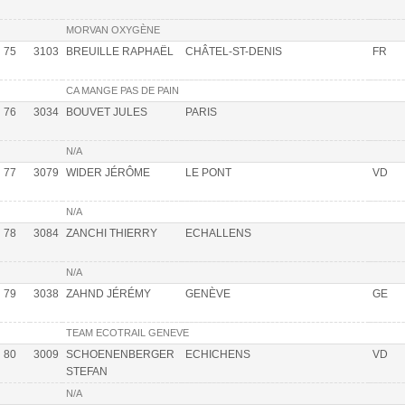
MORVAN OXYGÈNE
75
3103
BREUILLE RAPHAËL
CHÂTEL-ST-DENIS
FR
CA MANGE PAS DE PAIN
76
3034
BOUVET JULES
PARIS
N/A
77
3079
WIDER JÉRÔME
LE PONT
VD
N/A
78
3084
ZANCHI THIERRY
ECHALLENS
N/A
79
3038
ZAHND JÉRÉMY
GENÈVE
GE
TEAM ECOTRAIL GENEVE
80
3009
SCHOENENBERGER
ECHICHENS
VD
STEFAN
N/A