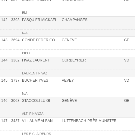
EM
142
3393
PASQUIER MICKAËL
CHAMPANGES
N/A
143
3694
CONDE FEDERICO
GENÈVE
GE
PIPO
144
3362
FIVAZ LAURENT
CORBEYRIER
VD
LAURENT FIVAZ
145
3737
BUCHER YVES
VEVEY
VD
N/A
146
3068
STACCOLI LUIGI
GENÈVE
GE
ALT. FINANZA
147
3437
VILLAUMÉ ALBAN
LUTTENBACH-PRÈS-MUNSTER
LES E-CLAIREURS