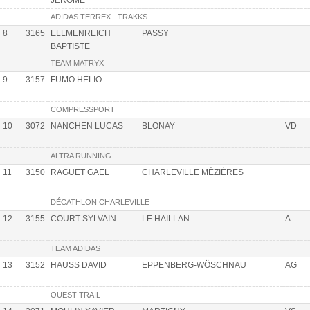
JÉRÔME
ADIDAS TERREX - TRAKKS
8
3165
ELLMENREICH
PASSY
BAPTISTE
TEAM MATRYX
9
3157
FUMO HELIO
.
COMPRESSPORT
10
3072
NANCHEN LUCAS
BLONAY
VD
ALTRA RUNNING
11
3150
RAGUET GAEL
CHARLEVILLE MÉZIÈRES
DÉCATHLON CHARLEVILLE
12
3155
COURT SYLVAIN
LE HAILLAN
A
TEAM ADIDAS
13
3152
HAUSS DAVID
EPPENBERG-WÖSCHNAU
AG
OUEST TRAIL