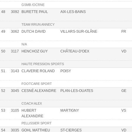
GSMB /OCRNE
48
3092
BURETTE PAUL
AIX-LES-BAINS
TEAM RRUN ANNECY
49
3062
DUTCH DAVID
VILLARS-SUR-GLÂNE
FR
N/A
50
3117
HENCHOZ GUY
CHÂTEAU-D'OEX
VD
HAUTE PRESSION SPORTS
51
3143
CLAVERIE ROLAND
POISY
FOOTCARE SPORT
52
3045
CESNÉ ALEXANDRE
PLAN-LES-OUATES
GE
COACH ALEX
53
3105
HUBERT
MARTIGNY
VS
ALEXANDRE
PELLISSIER SPORT
54
3035
GOHL MATTHIEU
ST-CIERGES
VD