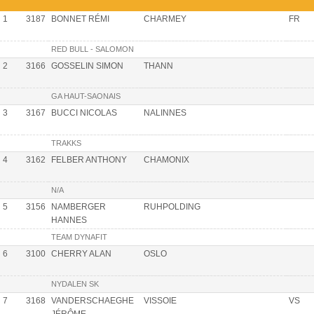
1
3187
BONNET RÉMI
CHARMEY
FR
RED BULL - SALOMON
2
3166
GOSSELIN SIMON
THANN
GA HAUT-SAONAIS
3
3167
BUCCI NICOLAS
NALINNES
TRAKKS
4
3162
FELBER ANTHONY
CHAMONIX
N/A
5
3156
NAMBERGER
RUHPOLDING
HANNES
TEAM DYNAFIT
6
3100
CHERRY ALAN
OSLO
NYDALEN SK
7
3168
VANDERSCHAEGHE
VISSOIE
VS