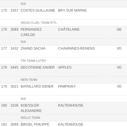
N/A
175
3357
COSTES GUILLAUME
BRY SUR MARNE
XRUN CLUB / TEAM IFTL
176
3083
FERNANDEZ
CHÂTELAINE
GE
CARLOS
N/A
177
3432
ZAHND SACHA
CHAVANNES-RENENS
VD
TRI TEAM LUTRY
178
3445
DECOTIGNIE XAVIER
APPLES
VD
NEW TEAM
179
3021
BATAILLARD DIDIER
PAMPIGNY
VD
N/A
180
3106
KOESSLER
KALTENHOUSE
ALEXANDRE
NIGLO TEAM
181
3089
BIRGEL PHILIPPE
KALTENHOUSE