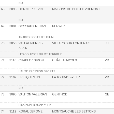
N/A
68
3098
DORNIER KEVIN
MAISONS DU BOIS LIEVREMONT
N/A
69
3001
GOSSIAUX RENAN
PERWEZ
TRAKKS-SCOTT BELGIUM
70
3050
VALLAT PIERRE-
VILLARS SUR FONTENAIS
JU
ALAIN
LES COURSES DU MT TERRIBLE
71
3116
CHABLOZ SIMON
CHÂTEAU-D'OEX
VD
HAUTE PRESSION SPORTS
72
3102
FREI QUENTIN
LA TOUR-DE-PEILZ
VD
N/A
73
3095
VALITON VALERIAN
GENTHOD
GE
UFO ENDURANCE CLUB
74
3112
KORAL JEROME
MONTSAUCHE LES SETTONS