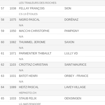
LES TRAILEURS DES ROCHES
57
1038
FELLAY FRANÇOIS
SION
CS 13 ÉTOILES
58
1075
NIGRO PASCAL
DORÉNAZ
N/A
59
1050
MACCHI CHRISTOPHE
PAMPIGNY
N/A
60
1082
THUMMEL JEROME
SAXON
N/A
61
1071
PARMENTIER THIBAULT
LULLY VD
N/A
62
1103
CROTTAZ CHRISTIAN
SAINT-MAURICE
N/A
63
1031
BATOT HENRI
ORBEY - FRANCE
N/A
64
1089
HEITZ PASCAL
LAVEY-VILLAGE
HEPHOTO.CH
65
1033
STAUB FELIX
OENSINGEN
LG MATZENDORF