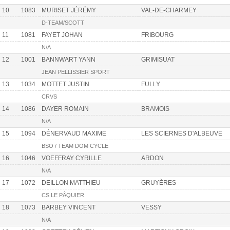
10
1083
MURISET JÉRÉMY
VAL-DE-CHARMEY
D-TEAM/SCOTT
11
1081
FAYET JOHAN
FRIBOURG
N/A
12
1001
BANNWART YANN
GRIMISUAT
JEAN PELLISSIER SPORT
13
1034
MOTTET JUSTIN
FULLY
CRVS
14
1086
DAYER ROMAIN
BRAMOIS
N/A
15
1094
DÉNERVAUD MAXIME
LES SCIERNES D'ALBEUVE
BSO / TEAM DOM CYCLE
16
1046
VOEFFRAY CYRILLE
ARDON
N/A
17
1072
DEILLON MATTHIEU
GRUYÈRES
CS LE PÂQUIER
18
1073
BARBEY VINCENT
VESSY
N/A