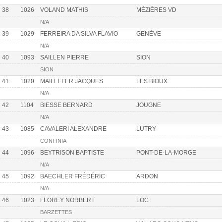
38
1026
VOLAND MATHIS
MÉZIÈRES VD
N/A
39
1029
FERREIRA DA SILVA FLAVIO
GENÈVE
N/A
40
1093
SAILLEN PIERRE
SION
SION
41
1020
MAILLEFER JACQUES
LES BIOUX
N/A
42
1104
BIESSE BERNARD
JOUGNE
N/A
43
1085
CAVALERI ALEXANDRE
LUTRY
CONFINIA
44
1096
BEYTRISON BAPTISTE
PONT-DE-LA-MORGE
N/A
45
1092
BAECHLER FRÉDÉRIC
ARDON
N/A
46
1023
FLOREY NORBERT
LOC
BARZETTES