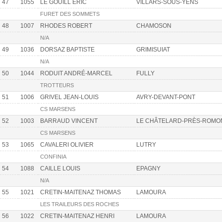
47
1055
LE GOUILL ERIC
VILLARS-SOUS-YENS
FURET DES SOMMETS
48
1007
RHODES ROBERT
CHAMOSON
N/A
49
1036
DORSAZ BAPTISTE
GRIMISUIAT
N/A
50
1044
RODUIT ANDRÉ-MARCEL
FULLY
TROTTEURS
51
1006
GRIVEL JEAN-LOUIS
AVRY-DEVANT-PONT
CS MARSENS
52
1003
BARRAUD VINCENT
LE CHÂTELARD-PRÈS-ROMO
CS MARSENS
53
1065
CAVALERI OLIVIER
LUTRY
CONFINIA
54
1088
CAILLE LOUIS
EPAGNY
N/A
55
1021
CRETIN-MAITENAZ THOMAS
LAMOURA
LES TRAILEURS DES ROCHES
56
1022
CRETIN-MAITENAZ HENRI
LAMOURA