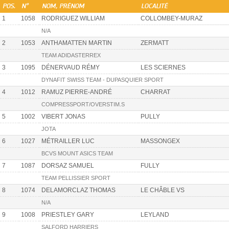
POS.
N°
NOM, PRÉNOM
LOCALITÉ
1
1058
RODRIGUEZ WILLIAM
COLLOMBEY-MURAZ
N/A
2
1053
ANTHAMATTEN MARTIN
ZERMATT
TEAM ADIDASTERREX
3
1095
DÉNERVAUD RÉMY
LES SCIERNES
DYNAFIT SWISS TEAM - DUPASQUIER SPORT
4
1012
RAMUZ PIERRE-ANDRÉ
CHARRAT
COMPRESSPORT/OVERSTIM.S
5
1002
VIBERT JONAS
PULLY
JOTA
6
1027
MÉTRAILLER LUC
MASSONGEX
BCVS MOUNT ASICS TEAM
7
1087
DORSAZ SAMUEL
FULLY
TEAM PELLISSIER SPORT
8
1074
DELAMORCLAZ THOMAS
LE CHÂBLE VS
N/A
9
1008
PRIESTLEY GARY
LEYLAND
SALFORD HARRIERS