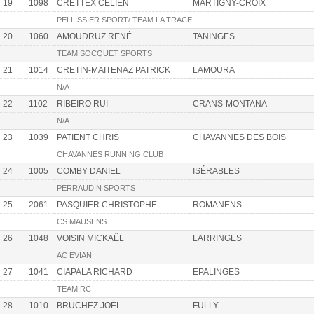
19
1098
CRETTEX CÉLIEN
MARTIGNY-CROIX
PELLISSIER SPORT/ TEAM LA TRACE
20
1060
AMOUDRUZ RENÉ
TANINGES
TEAM SOCQUET SPORTS
21
1014
CRETIN-MAITENAZ PATRICK
LAMOURA
N/A
22
1102
RIBEIRO RUI
CRANS-MONTANA
N/A
23
1039
PATIENT CHRIS
CHAVANNES DES BOIS
CHAVANNES RUNNING CLUB
24
1005
COMBY DANIEL
ISÉRABLES
PERRAUDIN SPORTS
25
2061
PASQUIER CHRISTOPHE
ROMANENS
CS MAUSENS
26
1048
VOISIN MICKAËL
LARRINGES
AC EVIAN
27
1041
CIAPALA RICHARD
EPALINGES
TEAM RC
28
1010
BRUCHEZ JOËL
FULLY