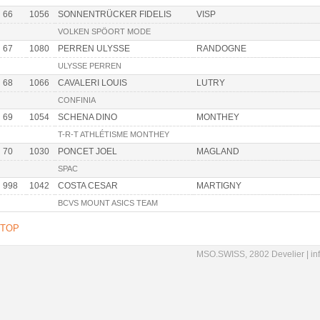
66
1056
SONNENTRÜCKER FIDELIS
VISP
VOLKEN SPÖORT MODE
67
1080
PERREN ULYSSE
RANDOGNE
ULYSSE PERREN
68
1066
CAVALERI LOUIS
LUTRY
CONFINIA
69
1054
SCHENA DINO
MONTHEY
T-R-T ATHLÉTISME MONTHEY
70
1030
PONCET JOEL
MAGLAND
SPAC
998
1042
COSTA CESAR
MARTIGNY
BCVS MOUNT ASICS TEAM
TOP
MSO.SWISS, 2802 Develier |
in