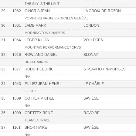
THE SKY IS THE LIMIT
29
1062
CINGRIA JEAN
LA CROIX-DE-ROZON
POMPIERS PROFESSIONNELS GENÈVE
30
1061
LAMB MARK
LONDON
MORNINGTON CHASERS
31
1064
LÉGER KILIAN
VOLLÈGES
MOUNTAIN PERFORMANCE / CRVS
32
1016
ROWLAND DANIEL
BLONAY
HRV4TRAINING
33
1077
RODUIT CÉDRIC
ST-SAPHORIN-MORGES
N/A
34
1043
FILLIEZ JEAN-HENRI
LE CHÂBLE
FILLIEZ
35
1009
COTTER MICHEL
SAVIÈSE
N/A
36
1099
CRETTEX RENÉ
RAVOIRE
TEAM LA TRACE
37
1101
SHORT MIKE
SAVIÈSE
N/A