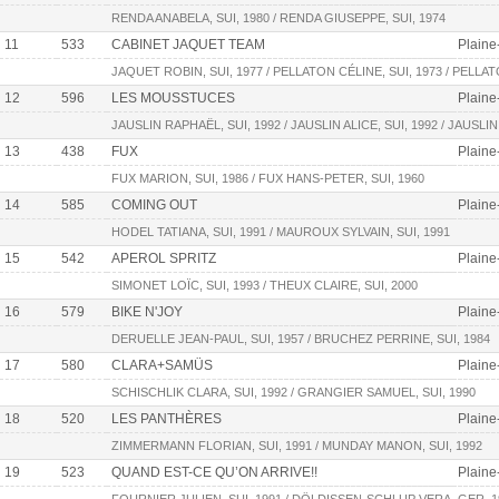
RENDA ANABELA, SUI, 1980 / RENDA GIUSEPPE, SUI, 1974
11
533
CABINET JAQUET TEAM
Plaine
JAQUET ROBIN, SUI, 1977 / PELLATON CÉLINE, SUI, 1973 / PELLAT
12
596
LES MOUSSTUCES
Plaine
JAUSLIN RAPHAËL, SUI, 1992 / JAUSLIN ALICE, SUI, 1992 / JAUSLIN
13
438
FUX
Plaine
FUX MARION, SUI, 1986 / FUX HANS-PETER, SUI, 1960
14
585
COMING OUT
Plaine
HODEL TATIANA, SUI, 1991 / MAUROUX SYLVAIN, SUI, 1991
15
542
APEROL SPRITZ
Plaine
SIMONET LOÏC, SUI, 1993 / THEUX CLAIRE, SUI, 2000
16
579
BIKE N'JOY
Plaine
DERUELLE JEAN-PAUL, SUI, 1957 / BRUCHEZ PERRINE, SUI, 1984
17
580
CLARA+SAMÜS
Plaine
SCHISCHLIK CLARA, SUI, 1992 / GRANGIER SAMUEL, SUI, 1990
18
520
LES PANTHÈRES
Plaine
ZIMMERMANN FLORIAN, SUI, 1991 / MUNDAY MANON, SUI, 1992
19
523
QUAND EST-CE QU’ON ARRIVE!!
Plaine