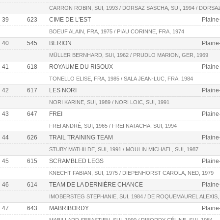
CARRON ROBIN, SUI, 1993 / DORSAZ SASCHA, SUI, 1994 / DORSAZ
39
623
CIME DE L'EST
Plaine
BOEUF ALAIN, FRA, 1975 / PIAU CORINNE, FRA, 1974
40
545
BERION
Plaine
MÜLLER BERNHARD, SUI, 1962 / PRUDLO MARION, GER, 1969
41
618
ROYAUME DU RISOUX
Plaine
TONELLO ELISE, FRA, 1985 / SALA JEAN-LUC, FRA, 1984
42
617
LES NORI
Plaine
NORI KARINE, SUI, 1989 / NORI LOIC, SUI, 1991
43
647
FREI
Plaine
FREI ANDRÉ, SUI, 1965 / FREI NATACHA, SUI, 1994
44
626
TRAIL TRAINING TEAM
Plaine
STUBY MATHILDE, SUI, 1991 / MOULIN MICHAEL, SUI, 1987
45
615
SCRAMBLED LEGS
Plaine
KNECHT FABIAN, SUI, 1975 / DIEPENHORST CAROLA, NED, 1979
46
614
TEAM DE LA DERNIÈRE CHANCE
Plaine
IMOBERSTEG STEPHANIE, SUI, 1984 / DE ROQUEMAUREL ALEXIS, 
47
643
MABRIBORDY
Plaine