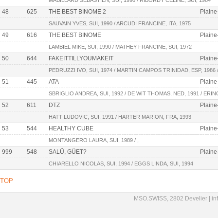
MABILLARD SEBASTIEN, SUI, 1990 / RIBORDY CÉLINE, SUI, 1984
48
625
THE BEST BINOME 2
Plaine
SAUVAIN YVES, SUI, 1990 / ARCUDI FRANCINE, ITA, 1975
49
616
THE BEST BINOME
Plaine
LAMBIEL MIKE, SUI, 1990 / MATHEY FRANCINE, SUI, 1972
50
644
FAKEITTILLYOUMAKEIT
Plaine
PEDRUZZI IVO, SUI, 1974 / MARTIN CAMPOS TRINIDAD, ESP, 1986
51
445
ATA
Plaine
SBRIGLIO ANDREA, SUI, 1992 / DE WIT THOMAS, NED, 1991 / ERINC
52
611
DTZ
Plaine
HATT LUDOVIC, SUI, 1991 / HARTER MARION, FRA, 1993
53
544
HEALTHY CUBE
Plaine
MONTANGERO LAURA, SUI, 1989 / ,
999
548
SALÜ, GÜET?
Plaine
CHIARELLO NICOLAS, SUI, 1994 / EGGS LINDA, SUI, 1994
TOP
MSO.SWISS, 2802 Develier |
in