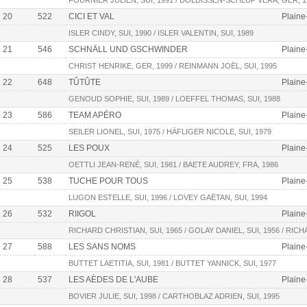
FOURNIER JULIEN, SUI, 1991 / DÖLDISSEN-SCHLUP VERA, GER, 1
20
522
CICI ET VAL
Plaine
ISLER CINDY, SUI, 1990 / ISLER VALENTIN, SUI, 1989
21
546
SCHNÄLL UND GSCHWINDER
Plaine
CHRIST HENRIKE, GER, 1999 / REINMANN JOËL, SUI, 1995
22
648
TÛTÛTE
Plaine
GENOUD SOPHIE, SUI, 1989 / LOEFFEL THOMAS, SUI, 1988
23
586
TEAM APÉRO
Plaine
SEILER LIONEL, SUI, 1975 / HÄFLIGER NICOLE, SUI, 1979
24
525
LES POUX
Plaine
OETTLI JEAN-RENÉ, SUI, 1981 / BAETE AUDREY, FRA, 1986
25
538
TUCHE POUR TOUS
Plaine
LUGON ESTELLE, SUI, 1996 / LOVEY GAËTAN, SUI, 1994
26
532
RIIGOL
Plaine
RICHARD CHRISTIAN, SUI, 1965 / GOLAY DANIEL, SUI, 1956 / RIC
27
588
LES SANS NOMS
Plaine
BUTTET LAETITIA, SUI, 1981 / BUTTET YANNICK, SUI, 1977
28
537
LES AÈDES DE L'AUBE
Plaine
BOVIER JULIE, SUI, 1998 / CARTHOBLAZ ADRIEN, SUI, 1995