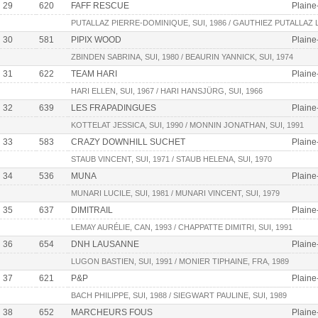
29
620
FAFF RESCUE
Plaine
PUTALLAZ PIERRE-DOMINIQUE, SUI, 1986 / GAUTHIEZ PUTALLAZ L
30
581
PIPIX WOOD
Plaine
ZBINDEN SABRINA, SUI, 1980 / BEAURIN YANNICK, SUI, 1974
31
622
TEAM HARI
Plaine
HARI ELLEN, SUI, 1967 / HARI HANSJÜRG, SUI, 1966
32
639
LES FRAPADINGUES
Plaine
KOTTELAT JESSICA, SUI, 1990 / MONNIN JONATHAN, SUI, 1991
33
583
CRAZY DOWNHILL SUCHET
Plaine
STAUB VINCENT, SUI, 1971 / STAUB HELENA, SUI, 1970
34
536
MUNA
Plaine
MUNARI LUCILE, SUI, 1981 / MUNARI VINCENT, SUI, 1979
35
637
DIMITRAIL
Plaine
LEMAY AURÉLIE, CAN, 1993 / CHAPPATTE DIMITRI, SUI, 1991
36
654
DNH LAUSANNE
Plaine
LUGON BASTIEN, SUI, 1991 / MONIER TIPHAINE, FRA, 1989
37
621
P&P
Plaine
BACH PHILIPPE, SUI, 1988 / SIEGWART PAULINE, SUI, 1989
38
652
MARCHEURS FOUS
Plaine