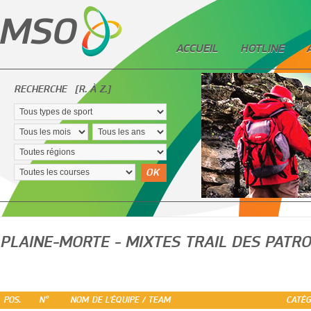
ACCUEIL
HOTLINE
RECHERCHE
[R. À Z.]
OK
PLAINE-MORTE - MIXTES TRAIL DES PATR
POS.
N°
NOM DE L'ÉQUIPE / TEAM
CATÉG