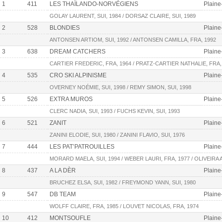
1
411
LES THAÏLANDO-NORVÉGIENS
Plaine
GOLAY LAURENT, SUI, 1984 / DORSAZ CLAIRE, SUI, 1989
2
528
BLONDIES
Plaine
ANTONSEN ARTIOM, SUI, 1992 / ANTONSEN CAMILLA, FRA, 1992
3
638
DREAM CATCHERS
Plaine
CARTIER FREDERIC, FRA, 1964 / PRATZ-CARTIER NATHALIE, FRA,
4
535
CRO SKI ALPINISME
Plaine
OVERNEY NOÉMIE, SUI, 1998 / REMY SIMON, SUI, 1998
5
526
EXTRA MUROS
Plaine
CLERC NADIA, SUI, 1993 / FUCHS KEVIN, SUI, 1993
6
521
ZANIT
Plaine
ZANINI ELODIE, SUI, 1980 / ZANINI FLAVIO, SUI, 1976
7
444
LES PAT’PATROUILLES
Plaine
MORARD MAELA, SUI, 1994 / WEBER LAURI, FRA, 1977 / OLIVEIRA 
8
437
A LA DÈR
Plaine
BRUCHEZ ELSA, SUI, 1982 / FREYMOND YANN, SUI, 1980
9
547
DB TEAM
Plaine
WOLFF CLAIRE, FRA, 1985 / LOUVET NICOLAS, FRA, 1974
10
412
MONTSOUFLE
Plaine