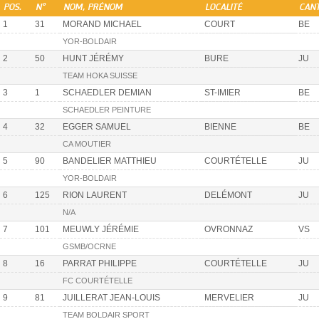
POS.
N°
NOM, PRÉNOM
LOCALITÉ
CAN
1
31
MORAND MICHAEL
COURT
BE
YOR-BOLDAIR
2
50
HUNT JÉRÉMY
BURE
JU
TEAM HOKA SUISSE
3
1
SCHAEDLER DEMIAN
ST-IMIER
BE
SCHAEDLER PEINTURE
4
32
EGGER SAMUEL
BIENNE
BE
CA MOUTIER
5
90
BANDELIER MATTHIEU
COURTÉTELLE
JU
YOR-BOLDAIR
6
125
RION LAURENT
DELÉMONT
JU
N/A
7
101
MEUWLY JÉRÉMIE
OVRONNAZ
VS
GSMB/OCRNE
8
16
PARRAT PHILIPPE
COURTÉTELLE
JU
FC COURTÉTELLE
9
81
JUILLERAT JEAN-LOUIS
MERVELIER
JU
TEAM BOLDAIR SPORT