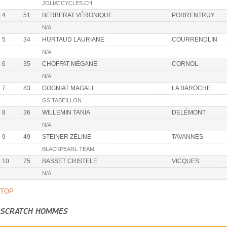
JOLIATCYCLES.CH
4
51
BERBERAT VÉRONIQUE
PORRENTRUY
N/A
5
34
HURTAUD LAURIANE
COURRENDLIN
N/A
6
35
CHOFFAT MÉGANE
CORNOL
N/A
7
83
GOGNIAT MAGALI
LA BAROCHE
GS TABEILLON
8
36
WILLEMIN TANIA
DELÉMONT
N/A
9
49
STEINER ZÉLINE
TAVANNES
BLACKPEARL TEAM
10
75
BASSET CRISTELE
VICQUES
N/A
TOP
SCRATCH HOMMES