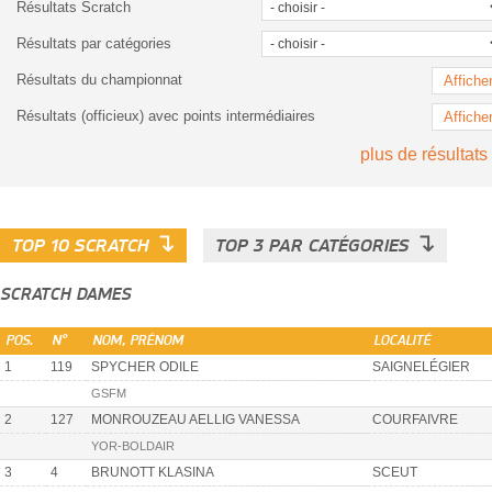
Résultats Scratch
Résultats par catégories
Résultats du championnat
Affiche
Résultats (officieux) avec points intermédiaires
Affiche
plus de résultats
↴
↴
TOP 10 SCRATCH
TOP 3 PAR CATÉGORIES
SCRATCH DAMES
POS.
N°
NOM, PRÉNOM
LOCALITÉ
1
119
SPYCHER ODILE
SAIGNELÉGIER
GSFM
2
127
MONROUZEAU AELLIG VANESSA
COURFAIVRE
YOR-BOLDAIR
3
4
BRUNOTT KLASINA
SCEUT