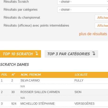
Résultats Scratch
Résultats par catégories
Résultats du championnat
Affiche
Résultats (officieux) avec points intermédiaires
Affiche
plus de résultats
↴
↴
TOP 10 SCRATCH
TOP 3 PAR CATÉGORIES
SCRATCH DAMES
POS.
N°
NOM, PRÉNOM
LOCALITÉ
1
2
SILVA CARMO
FULLY
N/A
2
30
ROSSIER SAILLEN CARMEN
SION
N/A
3
924
MICHELLOD STÉPHANIE
VERSEGÈRES