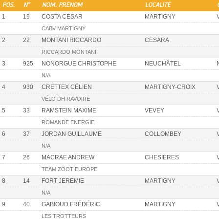
POS.
N°
NOM, PRÉNOM
LOCALITÉ
1
19
COSTA CESAR
MARTIGNY
CABV MARTIGNY
2
22
MONTANI RICCARDO
CESARA
RICCARDO MONTANI
3
925
NONORGUE CHRISTOPHE
NEUCHÂTEL
N/A
4
930
CRETTEX CÉLIEN
MARTIGNY-CROIX
VÉLO DH RAVOIRE
5
33
RAMSTEIN MAXIME
VEVEY
ROMANDE ENERGIE
6
37
JORDAN GUILLAUME
COLLOMBEY
N/A
7
26
MACRAE ANDREW
CHESIERES
TEAM ZOOT EUROPE
8
14
FORT JEREMIE
MARTIGNY
N/A
9
40
GABIOUD FRÉDÉRIC
MARTIGNY
LES TROTTEURS