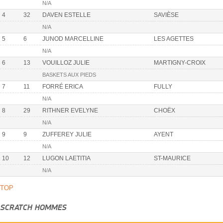
N/A
4
32
DAVEN ESTELLE
SAVIÈSE
N/A
5
6
JUNOD MARCELLINE
LES AGETTES
N/A
6
13
VOUILLOZ JULIE
MARTIGNY-CROIX
BASKETS AUX PIEDS
7
11
FORRÉ ERICA
FULLY
N/A
8
29
RITHNER EVELYNE
CHOËX
N/A
9
9
ZUFFEREY JULIE
AYENT
N/A
10
12
LUGON LAETITIA
ST-MAURICE
N/A
TOP
SCRATCH HOMMES