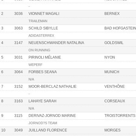
-
2
3036
VIONNET MAGALI
BERNEX
TRAILEMAN
3
3063
SCHILD SIBYLLE
BAD HOFGASTEI
ADIDASTERREX
4
3147
NEUENSCHWANDER NATALINA
GOLDSWIL
ON RUNNING
5
3031
PIRINOLI MÉLANIE
NYON
WEPERF
6
3064
FORBES SEANA
MUNICH
N/A
7
3152
MOOR-BERCLAZ NATHALIE
VENTHÔNE
-
8
3163
LAHAYE SARAH
CORSEAUX
N/A
9
3115
DERIVAZ-JORNOD MARINE
TROISTORRENTS
JORNOD?S TEAM
10
3049
JUILLAND FLORENCE
MORGES