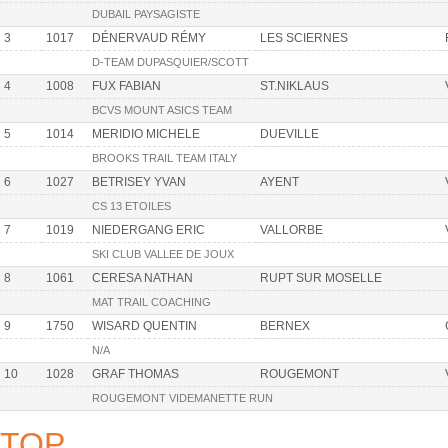
DUBAIL PAYSAGISTE
3
1017
DÉNERVAUD RÉMY
LES SCIERNES
D-TEAM DUPASQUIER/SCOTT
4
1008
FUX FABIAN
ST.NIKLAUS
BCVS MOUNT ASICS TEAM
5
1014
MERIDIO MICHELE
DUEVILLE
BROOKS TRAIL TEAM ITALY
6
1027
BETRISEY YVAN
AYENT
CS 13 ETOILES
7
1019
NIEDERGANG ERIC
VALLORBE
SKI CLUB VALLEE DE JOUX
8
1061
CERESA NATHAN
RUPT SUR MOSELLE
MAT TRAIL COACHING
9
1750
WISARD QUENTIN
BERNEX
N/A
10
1028
GRAF THOMAS
ROUGEMONT
ROUGEMONT VIDEMANETTE RUN
TOP