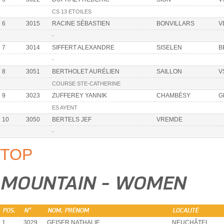
CS 13 ETOILES
6
3015
RACINE SÉBASTIEN
BONVILLARS
V
-
7
3014
SIFFERT ALEXANDRE
SISELEN
B
-
8
3051
BERTHOLET AURÉLIEN
SAILLON
V
COURSE STE-CATHERINE
9
3023
ZUFFEREY YANNIK
CHAMBÉSY
G
ES AYENT
10
3050
BERTELS JEF
VREMDE
-
TOP
MOUNTAIN - WOMEN
POS.
N°
NOM, PRÉNOM
LOCALITÉ
1
3029
GEISER NATHALIE
NEUCHÂTEL