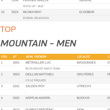
9
5268
PERRIER GAËLLE
NENDAZ
ROCK UP - MJD
10
5024
MUJIKA MAYI
ELGOIBAR
EUSKAL SELEKZIOA
TOP
MOUNTAIN - MEN
POS.
N°
NOM, PRÉNOM
LOCALITÉ
C
1
3001
MÉTRAILLER LUC
MASSONGEX
V
BCVS MOUNT ASICS TEAM
2
3003
DEILLON MATTHIEU
GRUYÈRES
F
CS LE PÂQUIER
3
3201
SALDEN ROY
UTRECHT
-
4
3002
NÄPFLIN ANDRIN
BUOCHS
N
-
5
3022
DUPRAZ FRÉDÉRIC
SION
V