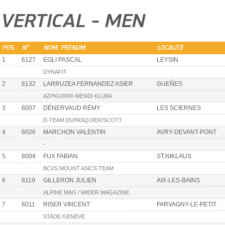
VERTICAL - MEN
POS.
N°
NOM, PRÉNOM
LOCALITÉ
1
6127
EGLI PASCAL
LEYSIN
DYNAFIT
2
6132
LARRUZEA FERNANDEZ ASIER
GUEÑES
AZPIGORRI MENDI KLUBA
3
6007
DÉNERVAUD RÉMY
LES SCIERNES
D-TEAM DUPASQUIER/SCOTT
4
6026
MARCHON VALENTIN
AVRY-DEVANT-PONT
-
5
6004
FUX FABIAN
ST.NIKLAUS
BCVS MOUNT ASICS TEAM
6
6119
GILLERON JULIEN
AIX-LES-BAINS
ALPINE MAG / WIDER MAGAZINE
7
6011
RISER VINCENT
FARVAGNY-LE-PETIT
STADE GENÈVE