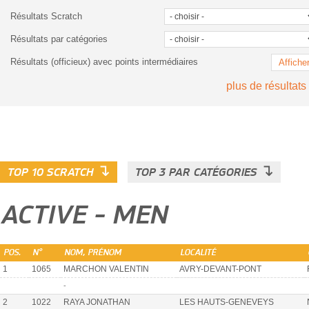
Résultats Scratch
Résultats par catégories
Résultats (officieux) avec points intermédiaires
Affiche
plus de résultats
↴
↴
TOP 10 SCRATCH
TOP 3 PAR CATÉGORIES
ACTIVE - MEN
POS.
N°
NOM, PRÉNOM
LOCALITÉ
1
1065
MARCHON VALENTIN
AVRY-DEVANT-PONT
-
2
1022
RAYA JONATHAN
LES HAUTS-GENEVEYS