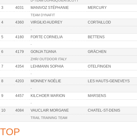
D-TEAM DUPASQUIER/SCOTT
3
4031
MANIVOZ STÉPHANIE
MERCURY
TEAM DYNAFIT
4
4360
VIRGILIO AUDREY
CORTAILLOD
-
5
4180
FORTE CORNELIA
BETTENS
-
6
4179
GONJA TIJANA
GRÄCHEN
ZHR/ OUTDOOR ITALY
7
4354
LEHMANN SOPHIA
OTELFINGEN
-
8
4203
MONNEY NOÉLIE
LES HAUTS-GENEVEYS
-
9
4457
KILCHOER MARION
MARSENS
-
10
4084
VAUCLAIR MORGANE
CHATEL-ST-DENIS
TRAIL TRAINING TEAM
TOP