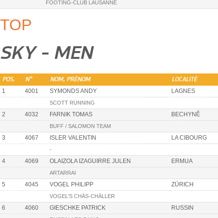
FOOTING-CLUB LAUSANNE
TOP
SKY - MEN
POS.
N°
NOM, PRÉNOM
LOCALITÉ
1
4001
SYMONDS ANDY
LAGNES
SCOTT RUNNING
2
4032
FARNIK TOMAS
BECHYNĚ
BUFF / SALOMON TEAM
3
4067
ISLER VALENTIN
LA CIBOURG
-
4
4069
OLAIZOLA IZAGUIRRE JULEN
ERMUA
ARTARRAI
5
4045
VOGEL PHILIPP
ZÜRICH
VOGEL'S CHÄS-CHÄLLER
6
4060
GIESCHKE PATRICK
RUSSIN