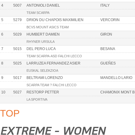
4
5007
ANTONIOLI DANIEL
ITALY
TEAM SCARPA
5
5279
DRION DU CHAPOIS MAXIMILIEN
VERCORIN
BCVS MOUNT ASICS TEAM
6
5029
HUMBERT DAMIEN
GIRON
RHYNER URSULA
7
5015
DEL PERO LUCA
BESANA
TEAM SCARPA-ASD FALCHI LECCO
8
5025
LARRUZEA FERNANDEZ ASIER
GUEÑES
EUSKAL SELEKZIOA
9
5017
BELTRAMI LORENZO
MANDELLO LARIO
SCARPA TEAM ? FALCHI LECCO
10
5027
RESTORP PETTER
CHAMONIX MONT 
LA SPORTIVA
TOP
EXTREME - WOMEN