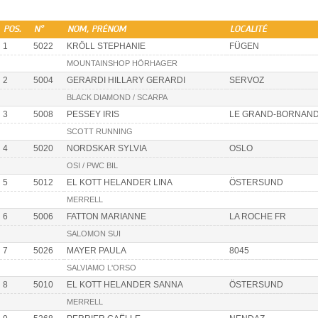
POS.
N°
NOM, PRÉNOM
LOCALITÉ
1
5022
KRÖLL STEPHANIE
FÜGEN
MOUNTAINSHOP HÖRHAGER
2
5004
GERARDI HILLARY GERARDI
SERVOZ
BLACK DIAMOND / SCARPA
3
5008
PESSEY IRIS
LE GRAND-BORNAN
SCOTT RUNNING
4
5020
NORDSKAR SYLVIA
OSLO
OSI / PWC BIL
5
5012
EL KOTT HELANDER LINA
ÖSTERSUND
MERRELL
6
5006
FATTON MARIANNE
LA ROCHE FR
SALOMON SUI
7
5026
MAYER PAULA
8045
SALVIAMO L'ORSO
8
5010
EL KOTT HELANDER SANNA
ÖSTERSUND
MERRELL