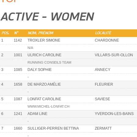
ACTIVE - WOMEN
POS.
N°
NOM, PRÉNOM
LOCALITÉ
1
1142
TROXLER SIMONE
CHARDONNE
N/A
2
1001
ULRICH CAROLINE
VILLARS-SUR-OLLON
RUNNING CONSEILS TEAM
3
1085
DALY SOPHIE
ANNECY
-
4
1658
DE MARZO AMÉLIE
FLEURIER
-
5
1087
LONFAT CAROLINE
SAVIESE
WWW.MICHEL-LONFAT.CH
6
1241
ADAM LINE
YVERDON-LES-BAINS
-
7
1660
SULLIGER-PERREN BETTINA
ZERMATT
-