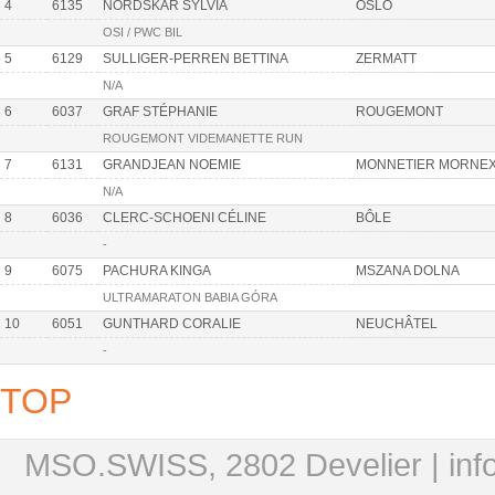
4
6135
NORDSKAR SYLVIA
OSLO
OSI / PWC BIL
5
6129
SULLIGER-PERREN BETTINA
ZERMATT
N/A
6
6037
GRAF STÉPHANIE
ROUGEMONT
ROUGEMONT VIDEMANETTE RUN
7
6131
GRANDJEAN NOEMIE
MONNETIER MORNE
N/A
8
6036
CLERC-SCHOENI CÉLINE
BÔLE
-
9
6075
PACHURA KINGA
MSZANA DOLNA
ULTRAMARATON BABIA GÓRA
10
6051
GUNTHARD CORALIE
NEUCHÂTEL
-
TOP
MSO.SWISS, 2802 Develier |
in