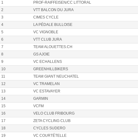
1
PROF-RAIFFEISEN/CC LITTORAL
2
VTT BALCON DU JURA
3
CIMES CYCLE
4
LA PÉDALE BULLOISE
5
VC VIGNOBLE
6
VTT CLUB JURA
7
TEAM ALOUETTES.CH
8
GS AJOIE
9
VC ECHALLENS
10
GREENHILLBIKERS
11
TEAM GIANT NEUCHATEL
12
VC TRAMELAN
13
VC ESTAVAYER
14
GARMIN
15
VCFM
16
VELO CLUB FRIBOURG
17
ZETA CYCLING CLUB
18
CYCLES SUDERO
19
VC COURTÉTELLE