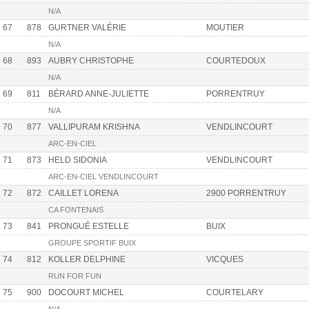
N/A
67
878
GURTNER VALÉRIE
MOUTIER
N/A
68
893
AUBRY CHRISTOPHE
COURTEDOUX
N/A
69
811
BÉRARD ANNE-JULIETTE
PORRENTRUY
N/A
70
877
VALLIPURAM KRISHNA
VENDLINCOURT
ARC-EN-CIEL
71
873
HELD SIDONIA
VENDLINCOURT
ARC-EN-CIEL VENDLINCOURT
72
872
CAILLET LORENA
2900 PORRENTRUY
CA FONTENAIS
73
841
PRONGUÉ ESTELLE
BUIX
GROUPE SPORTIF BUIX
74
812
KOLLER DELPHINE
VICQUES
RUN FOR FUN
75
900
DOCOURT MICHEL
COURTELARY