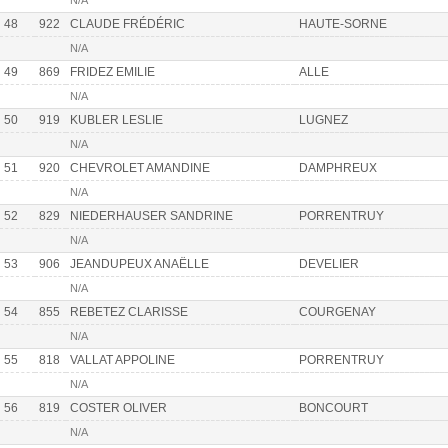
N/A
48
922
CLAUDE FRÉDÉRIC
HAUTE-SORNE
N/A
49
869
FRIDEZ EMILIE
ALLE
N/A
50
919
KUBLER LESLIE
LUGNEZ
N/A
51
920
CHEVROLET AMANDINE
DAMPHREUX
N/A
52
829
NIEDERHAUSER SANDRINE
PORRENTRUY
N/A
53
906
JEANDUPEUX ANAËLLE
DEVELIER
N/A
54
855
REBETEZ CLARISSE
COURGENAY
N/A
55
818
VALLAT APPOLINE
PORRENTRUY
N/A
56
819
COSTER OLIVER
BONCOURT
N/A