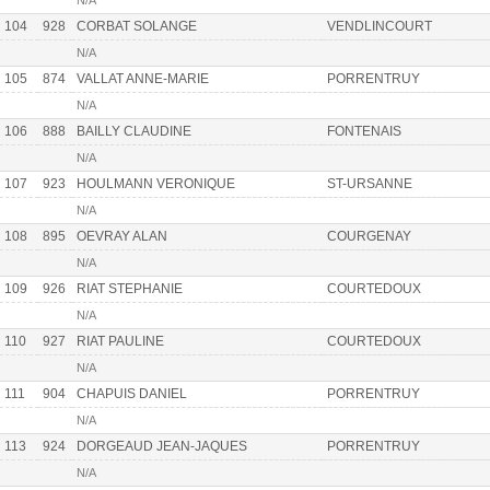
N/A
104
928
CORBAT SOLANGE
VENDLINCOURT
N/A
105
874
VALLAT ANNE-MARIE
PORRENTRUY
N/A
106
888
BAILLY CLAUDINE
FONTENAIS
N/A
107
923
HOULMANN VERONIQUE
ST-URSANNE
N/A
108
895
OEVRAY ALAN
COURGENAY
N/A
109
926
RIAT STEPHANIE
COURTEDOUX
N/A
110
927
RIAT PAULINE
COURTEDOUX
N/A
111
904
CHAPUIS DANIEL
PORRENTRUY
N/A
113
924
DORGEAUD JEAN-JAQUES
PORRENTRUY
N/A