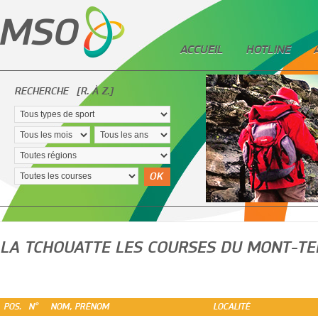
ACCUEIL
HOTLINE
RECHERCHE
[R. À Z.]
OK
LA TCHOUATTE LES COURSES DU MONT-TE
POS.
N°
NOM, PRÉNOM
LOCALITÉ