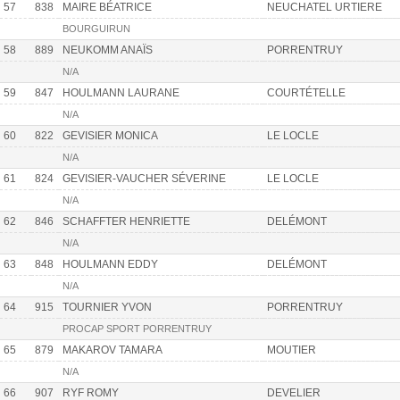
57
838
MAIRE BÉATRICE
NEUCHATEL URTIERE
BOURGUIRUN
58
889
NEUKOMM ANAÏS
PORRENTRUY
N/A
59
847
HOULMANN LAURANE
COURTÉTELLE
N/A
60
822
GEVISIER MONICA
LE LOCLE
N/A
61
824
GEVISIER-VAUCHER SÉVERINE
LE LOCLE
N/A
62
846
SCHAFFTER HENRIETTE
DELÉMONT
N/A
63
848
HOULMANN EDDY
DELÉMONT
N/A
64
915
TOURNIER YVON
PORRENTRUY
PROCAP SPORT PORRENTRUY
65
879
MAKAROV TAMARA
MOUTIER
N/A
66
907
RYF ROMY
DEVELIER