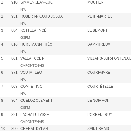
1
910
SIMMEN JEAN-LUC
MOUTIER
N/A
2
931
ROBERT-NICOUD JOSUA
PETIT-MARTEL
N/A
3
884
KOTTELAT NOÉ
LE BEMONT
GSFM
4
816
HÜRLIMANN THÉO
DAMPHREUX
N/A
5
801
VALLAT COLIN
VILLARS-SUR-FONTENAI
CA FONTENAIS
6
871
VOUTAT LEO
COURFAIVRE
N/A
7
908
COMTE TIMO
COURTÉTELLE
N/A
8
804
QUELOZ CLÉMENT
LE NOIRMONT
GSFM
9
821
LACHAT ULYSSE
PORRENTRUY
CA FONTENAIS
10
890
CHENAL DYLAN
SAINT-BRAIS