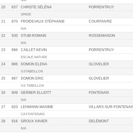
N/A
20
837
CHRISTE SÉLÉNA
PORRENTRUY
SPADE
21
870
FROIDEVAUX STÉPHANIE
COURFAIVRE
N/A
22
930
STUBI ROMAIN
ROSSEMAISON
N/A
23
896
CAILLET KEVIN
PORRENTRUY
ESCALE NATURE
24
886
DOMON ELENA
GLOVELIER
GSTABEILLON
25
887
DOMON ERIC
GLOVELIER
GS TABEILLON
26
909
GERBER ELLIOTT
FONTENAIS
N/A
27
820
LEHMANN MAXIME
VILLARS-SUR-FONTENAI
CA FONTENAIS
28
916
GROUX XAVIER
DELÉMONT
N/A