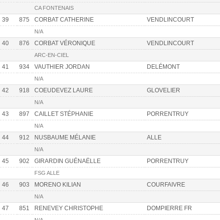
CA FONTENAIS
39
875
CORBAT CATHERINE
VENDLINCOURT
N/A
40
876
CORBAT VÉRONIQUE
VENDLINCOURT
ARC-EN-CIEL
41
934
VAUTHIER JORDAN
DELÉMONT
N/A
42
918
COEUDEVEZ LAURE
GLOVELIER
N/A
43
897
CAILLET STÉPHANIE
PORRENTRUY
N/A
44
912
NUSBAUME MÉLANIE
ALLE
N/A
45
902
GIRARDIN GUÉNAËLLE
PORRENTRUY
FSG ALLE
46
903
MORENO KILIAN
COURFAIVRE
N/A
47
851
RENEVEY CHRISTOPHE
DOMPIERRE FR