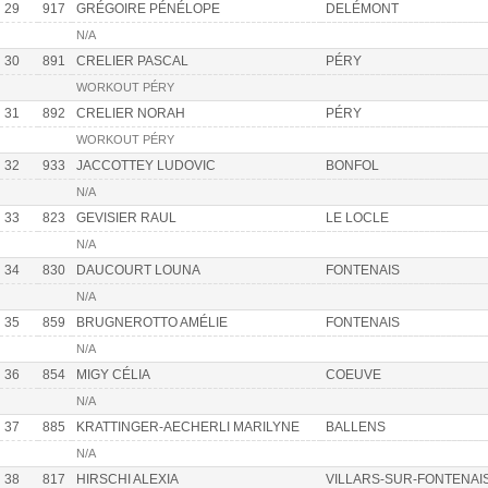
29
917
GRÉGOIRE PÉNÉLOPE
DELÉMONT
N/A
30
891
CRELIER PASCAL
PÉRY
WORKOUT PÉRY
31
892
CRELIER NORAH
PÉRY
WORKOUT PÉRY
32
933
JACCOTTEY LUDOVIC
BONFOL
N/A
33
823
GEVISIER RAUL
LE LOCLE
N/A
34
830
DAUCOURT LOUNA
FONTENAIS
N/A
35
859
BRUGNEROTTO AMÉLIE
FONTENAIS
N/A
36
854
MIGY CÉLIA
COEUVE
N/A
37
885
KRATTINGER-AECHERLI MARILYNE
BALLENS
N/A
38
817
HIRSCHI ALEXIA
VILLARS-SUR-FONTENAI