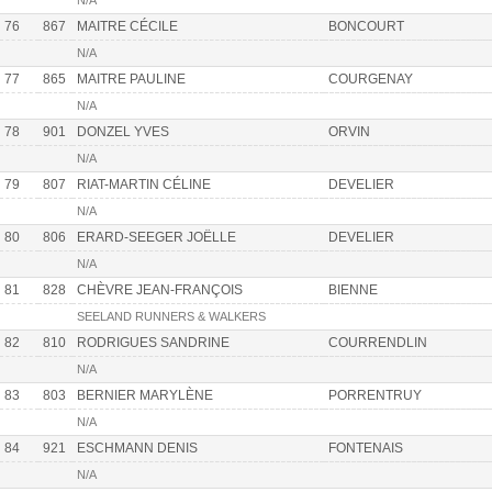
N/A
76
867
MAITRE CÉCILE
BONCOURT
N/A
77
865
MAITRE PAULINE
COURGENAY
N/A
78
901
DONZEL YVES
ORVIN
N/A
79
807
RIAT-MARTIN CÉLINE
DEVELIER
N/A
80
806
ERARD-SEEGER JOËLLE
DEVELIER
N/A
81
828
CHÈVRE JEAN-FRANÇOIS
BIENNE
SEELAND RUNNERS & WALKERS
82
810
RODRIGUES SANDRINE
COURRENDLIN
N/A
83
803
BERNIER MARYLÈNE
PORRENTRUY
N/A
84
921
ESCHMANN DENIS
FONTENAIS
N/A