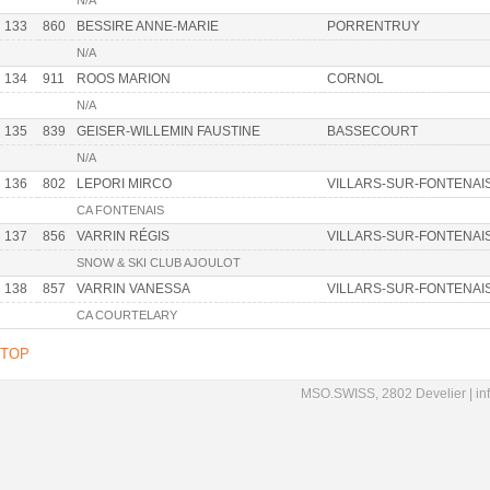
N/A
133
860
BESSIRE ANNE-MARIE
PORRENTRUY
N/A
134
911
ROOS MARION
CORNOL
N/A
135
839
GEISER-WILLEMIN FAUSTINE
BASSECOURT
N/A
136
802
LEPORI MIRCO
VILLARS-SUR-FONTENAI
CA FONTENAIS
137
856
VARRIN RÉGIS
VILLARS-SUR-FONTENAI
SNOW & SKI CLUB AJOULOT
138
857
VARRIN VANESSA
VILLARS-SUR-FONTENAI
CA COURTELARY
TOP
MSO.SWISS, 2802 Develier |
in