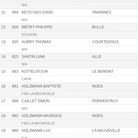
N/A
11
894
NETO DIAS DAVID
TAVANNES
N/A
12
826
BIÉTRY PHILIPPE
BULLE
GS AJOIE
13
835
AUBRY THOMAS
COURTEDOUX
N/A
14
825
SANTIN LIAM
ALLE
N/A
15
883
KOTTELAT EVA
LE BEMONT
CAFM
16
881
HOLZMANN BAPTISTE
NODS
FSG LA NEUVEVILLE
17
898
CAILLET SIMON
PORRENTRUY
N/A
18
882
HOLZMANN MAXENCE
NODS
FSG LA NEUVEVILLE
19
880
HOLZMANN LUC
LA NEUVEVILLE