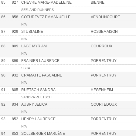
85
827
CHÈVRE MARIE-MADELEINE
BIENNE
SEELAND RUNNERS
86
858
COEUDEVEZ EMMANUELLE
VENDLINCOURT
N/A
87
929
STUBI ALINE
ROSSEMAISON
N/A
88
809
LAGO MYRIAM
COURROUX
N/A
89
899
FRAINIER LAURENCE
PORRENTRUY
SSCA
90
932
CRAMATTE PASCALINE
PORRENTRUY
N/A
91
805
RUETSCH SANDRA
HEGENHEIM
SANDRA RUETSCH
92
834
AUBRY JELICA
COURTEDOUX
N/A
93
852
HENRY LAURENCE
PORRENTRUY
N/A
94
853
SOLLBERGER MARLÈNE
PORRENTRUY