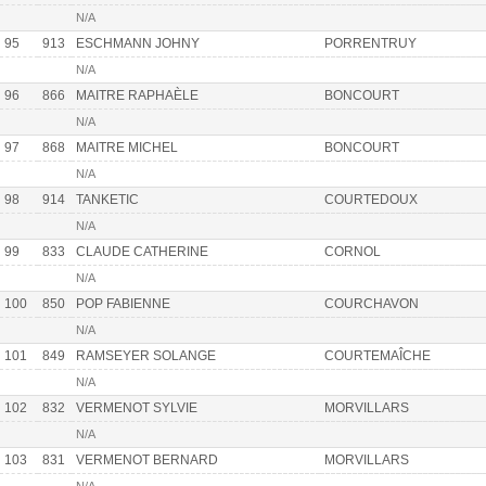
N/A
95
913
ESCHMANN JOHNY
PORRENTRUY
N/A
96
866
MAITRE RAPHAÈLE
BONCOURT
N/A
97
868
MAITRE MICHEL
BONCOURT
N/A
98
914
TANKETIC
COURTEDOUX
N/A
99
833
CLAUDE CATHERINE
CORNOL
N/A
100
850
POP FABIENNE
COURCHAVON
N/A
101
849
RAMSEYER SOLANGE
COURTEMAÎCHE
N/A
102
832
VERMENOT SYLVIE
MORVILLARS
N/A
103
831
VERMENOT BERNARD
MORVILLARS