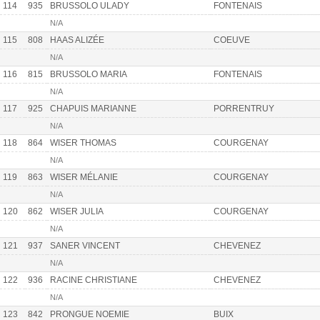
114
935
BRUSSOLO ULADY
FONTENAIS
N/A
115
808
HAAS ALIZÉE
COEUVE
N/A
116
815
BRUSSOLO MARIA
FONTENAIS
N/A
117
925
CHAPUIS MARIANNE
PORRENTRUY
N/A
118
864
WISER THOMAS
COURGENAY
N/A
119
863
WISER MÉLANIE
COURGENAY
N/A
120
862
WISER JULIA
COURGENAY
N/A
121
937
SANER VINCENT
CHEVENEZ
N/A
122
936
RACINE CHRISTIANE
CHEVENEZ
N/A
123
842
PRONGUE NOEMIE
BUIX