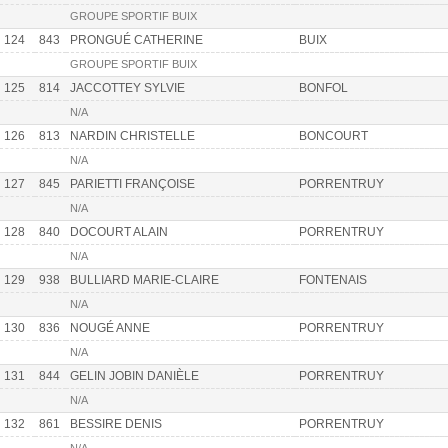
GROUPE SPORTIF BUIX
124
843
PRONGUÉ CATHERINE
BUIX
GROUPE SPORTIF BUIX
125
814
JACCOTTEY SYLVIE
BONFOL
N/A
126
813
NARDIN CHRISTELLE
BONCOURT
N/A
127
845
PARIETTI FRANÇOISE
PORRENTRUY
N/A
128
840
DOCOURT ALAIN
PORRENTRUY
N/A
129
938
BULLIARD MARIE-CLAIRE
FONTENAIS
N/A
130
836
NOUGÉ ANNE
PORRENTRUY
N/A
131
844
GELIN JOBIN DANIÈLE
PORRENTRUY
N/A
132
861
BESSIRE DENIS
PORRENTRUY