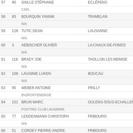
57
90
GAILLE STÉPHANE
ECLÉPENS
CSPL
58
85
BOURQUIN YANNIK
TRAMELAN
N/A
59
128
TUTIC DEAN
LAUSANNE
N/A
60
3
AEBISCHER OLIVIER
LA CHAUX-DE-FONDS
N/A
61
118
BRADY JOE
THOLLON LES MEMISE
N/A
62
108
LAUGINIE LUKEN
BOUCAU
N/A
63
95
WEBER ANTOINE
PRILLY
BVSPORTENERGIE
64
151
BRUN MARC
OULENS-SOUS-ECHALLE
FOOTING CLUB LAUSANNE
65
77
LENDENMANN CHRISTOPH
FRIBOURG
N/A
66
51
CORDEY PIERRE-ANDRE
FRIBOURG