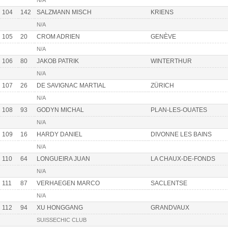
N/A
104
142
SALZMANN MISCH
KRIENS
N/A
105
20
CROM ADRIEN
GENÈVE
N/A
106
80
JAKOB PATRIK
WINTERTHUR
N/A
107
26
DE SAVIGNAC MARTIAL
ZÜRICH
N/A
108
93
GODYN MICHAL
PLAN-LES-OUATES
N/A
109
16
HARDY DANIEL
DIVONNE LES BAINS
N/A
110
64
LONGUEIRA JUAN
LA CHAUX-DE-FONDS
N/A
111
87
VERHAEGEN MARCO
SACLENTSE
N/A
112
94
XU HONGGANG
GRANDVAUX
SUISSECHIC CLUB