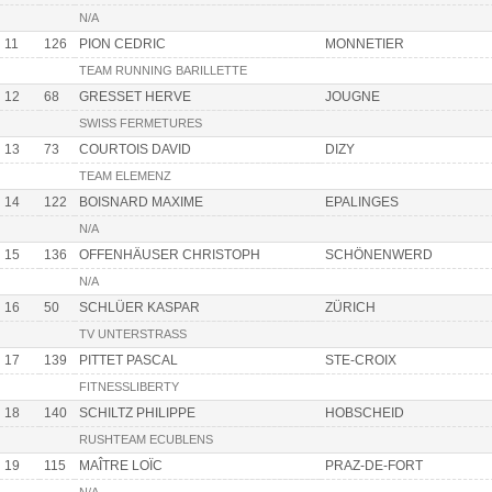
N/A
11
126
PION CEDRIC
MONNETIER
TEAM RUNNING BARILLETTE
12
68
GRESSET HERVE
JOUGNE
SWISS FERMETURES
13
73
COURTOIS DAVID
DIZY
TEAM ELEMENZ
14
122
BOISNARD MAXIME
EPALINGES
N/A
15
136
OFFENHÄUSER CHRISTOPH
SCHÖNENWERD
N/A
16
50
SCHLÜER KASPAR
ZÜRICH
TV UNTERSTRASS
17
139
PITTET PASCAL
STE-CROIX
FITNESSLIBERTY
18
140
SCHILTZ PHILIPPE
HOBSCHEID
RUSHTEAM ECUBLENS
19
115
MAÎTRE LOÏC
PRAZ-DE-FORT