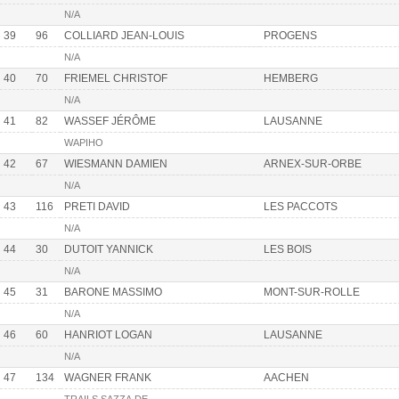
N/A
39
96
COLLIARD JEAN-LOUIS
PROGENS
N/A
40
70
FRIEMEL CHRISTOF
HEMBERG
N/A
41
82
WASSEF JÉRÔME
LAUSANNE
WAPIHO
42
67
WIESMANN DAMIEN
ARNEX-SUR-ORBE
N/A
43
116
PRETI DAVID
LES PACCOTS
N/A
44
30
DUTOIT YANNICK
LES BOIS
N/A
45
31
BARONE MASSIMO
MONT-SUR-ROLLE
N/A
46
60
HANRIOT LOGAN
LAUSANNE
N/A
47
134
WAGNER FRANK
AACHEN