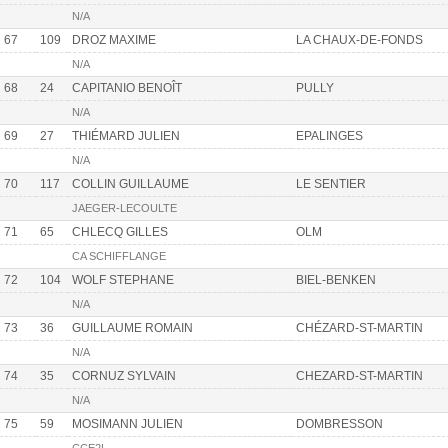
N/A
67
109
DROZ MAXIME
LA CHAUX-DE-FONDS
N/A
68
24
CAPITANIO BENOÎT
PULLY
N/A
69
27
THIÉMARD JULIEN
EPALINGES
N/A
70
117
COLLIN GUILLAUME
LE SENTIER
JAEGER-LECOULTE
71
65
CHLECQ GILLES
OLM
CA SCHIFFLANGE
72
104
WOLF STEPHANE
BIEL-BENKEN
N/A
73
36
GUILLAUME ROMAIN
CHÉZARD-ST-MARTIN
N/A
74
35
CORNUZ SYLVAIN
CHEZARD-ST-MARTIN
N/A
75
59
MOSIMANN JULIEN
DOMBRESSON