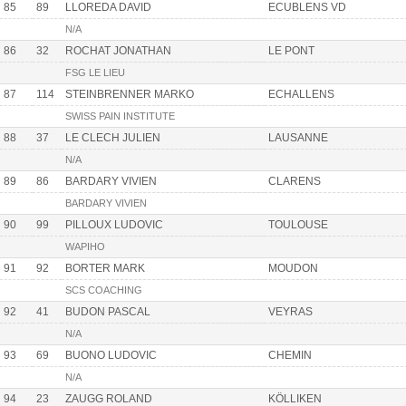
85
89
LLOREDA DAVID
ECUBLENS VD
N/A
86
32
ROCHAT JONATHAN
LE PONT
FSG LE LIEU
87
114
STEINBRENNER MARKO
ECHALLENS
SWISS PAIN INSTITUTE
88
37
LE CLECH JULIEN
LAUSANNE
N/A
89
86
BARDARY VIVIEN
CLARENS
BARDARY VIVIEN
90
99
PILLOUX LUDOVIC
TOULOUSE
WAPIHO
91
92
BORTER MARK
MOUDON
SCS COACHING
92
41
BUDON PASCAL
VEYRAS
N/A
93
69
BUONO LUDOVIC
CHEMIN
N/A
94
23
ZAUGG ROLAND
KÖLLIKEN