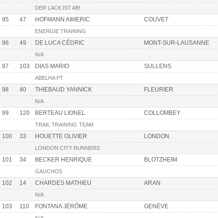
DER LACK IST AB!
95
47
HOFMANN AIMERIC
COUVET
ENERGIE TRAINING
96
49
DE LUCA CÉDRIC
MONT-SUR-LAUSANNE
N/A
97
103
DIAS MARIO
SULLENS
ABELHA PT
98
40
THIEBAUD YANNICK
FLEURIER
N/A
99
120
BERTEAU LIONEL
COLLOMBEY
TRAIL TRAINING TEAM
100
33
HOUETTE OLIVIER
LONDON
LONDON CITY RUNNERS
101
34
BECKER HENRIQUE
BLOTZHEIM
GAUCHOS
102
14
CHARDES MATHIEU
ARAN
N/A
103
110
FONTANA JÉRÔME
GENÈVE