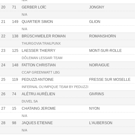
N/A
20
71
GERBER LOÏC
JONGNY
N/A
21
149
QUARTIER SIMON
GLION
N/A
22
138
BRÜSCHWEILER ROMAN
ROMANSHORN
THURGOVIA TRAILPUNX
23
125
LAESSER THIERRY
MONT-SUR-ROLLE
DÔLEMAN LESSAIR TEAM
24
148
FATTON CHRISTIAN
NOIRAIGUE
CCAP GREENWATT LBG
25
119
PEDUZZI ANTOINE
FRESSE SUR MOSELLE
INFERNAL OLYMPIQUE TEAM BY PEDUZZI
26
74
ALÉTRU AURÉLIEN
GIVRINS
DUVEL SA
27
15
CHATAING JEROME
NYON
N/A
28
98
JAQUES ETIENNE
L'AUBERSON
N/A