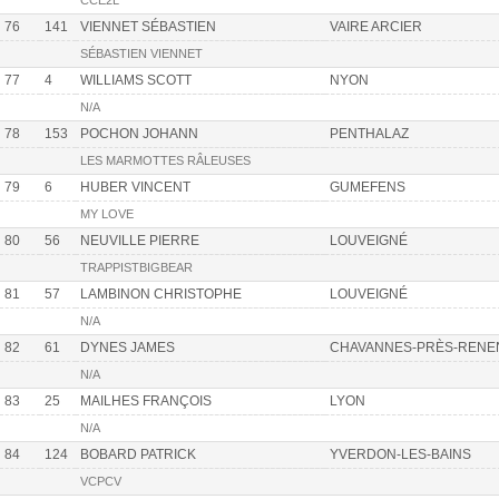
CCE2L
76
141
VIENNET SÉBASTIEN
VAIRE ARCIER
SÉBASTIEN VIENNET
77
4
WILLIAMS SCOTT
NYON
N/A
78
153
POCHON JOHANN
PENTHALAZ
LES MARMOTTES RÂLEUSES
79
6
HUBER VINCENT
GUMEFENS
MY LOVE
80
56
NEUVILLE PIERRE
LOUVEIGNÉ
TRAPPISTBIGBEAR
81
57
LAMBINON CHRISTOPHE
LOUVEIGNÉ
N/A
82
61
DYNES JAMES
CHAVANNES-PRÈS-RENE
N/A
83
25
MAILHES FRANÇOIS
LYON
N/A
84
124
BOBARD PATRICK
YVERDON-LES-BAINS
VCPCV