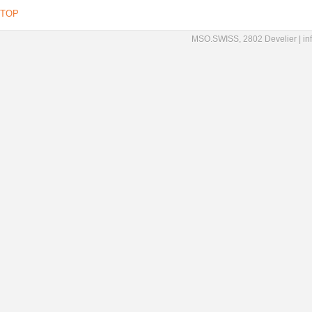
TOP
MSO.SWISS, 2802 Develier |
in