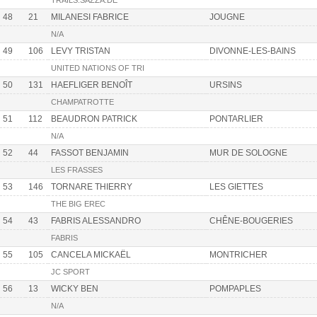
TRAILS.SAZZA.DE
48
21
MILANESI FABRICE
JOUGNE
N/A
49
106
LEVY TRISTAN
DIVONNE-LES-BAINS
UNITED NATIONS OF TRI
50
131
HAEFLIGER BENOÎT
URSINS
CHAMPATROTTE
51
112
BEAUDRON PATRICK
PONTARLIER
N/A
52
44
FASSOT BENJAMIN
MUR DE SOLOGNE
LES FRASSES
53
146
TORNARE THIERRY
LES GIETTES
THE BIG EREC
54
43
FABRIS ALESSANDRO
CHÊNE-BOUGERIES
FABRIS
55
105
CANCELA MICKAËL
MONTRICHER
JC SPORT
56
13
WICKY BEN
POMPAPLES
N/A