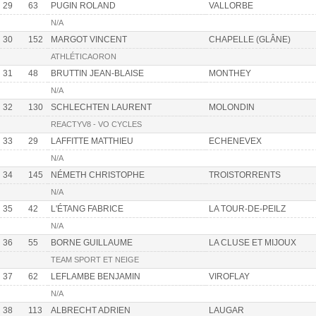
29
63
PUGIN ROLAND
VALLORBE
N/A
30
152
MARGOT VINCENT
CHAPELLE (GLÂNE)
ATHLÉTICAORON
31
48
BRUTTIN JEAN-BLAISE
MONTHEY
N/A
32
130
SCHLECHTEN LAURENT
MOLONDIN
REACTYV8 - VO CYCLES
33
29
LAFFITTE MATTHIEU
ECHENEVEX
N/A
34
145
NÉMETH CHRISTOPHE
TROISTORRENTS
N/A
35
42
L'ÉTANG FABRICE
LA TOUR-DE-PEILZ
N/A
36
55
BORNE GUILLAUME
LA CLUSE ET MIJOUX
TEAM SPORT ET NEIGE
37
62
LEFLAMBE BENJAMIN
VIROFLAY
N/A
38
113
ALBRECHT ADRIEN
LAUGAR