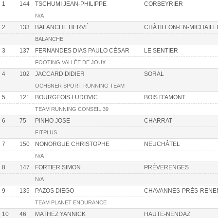
1
144
TSCHUMI JEAN-PHILIPPE
CORBEYRIER
N/A
2
133
BALANCHE HERVÉ
CHÂTILLON-EN-MICHAILL
BALANCHE
3
137
FERNANDES DIAS PAULO CÉSAR
LE SENTIER
FOOTING VALLÉE DE JOUX
4
102
JACCARD DIDIER
SORAL
OCHSNER SPORT RUNNING TEAM
5
121
BOURGEOIS LUDOVIC
BOIS D'AMONT
TEAM RUNNING CONSEIL 39
6
75
PINHO JOSE
CHARRAT
FITPLUS
7
150
NONORGUE CHRISTOPHE
NEUCHÂTEL
N/A
8
147
FORTIER SIMON
PRÉVERENGES
N/A
9
135
PAZOS DIEGO
CHAVANNES-PRÈS-RENE
TEAM PLANET ENDURANCE
10
46
MATHEZ YANNICK
HAUTE-NENDAZ