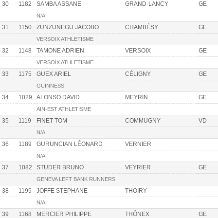
30
1182
SAMBA ASSANE
GRAND-LANCY
GE
N/A
31
1150
ZUNZUNEGU JACOBO
CHAMBÉSY
GE
VERSOIX ATHLETISME
32
1148
TAMONE ADRIEN
VERSOIX
GE
VERSOIX ATHLETISME
33
1175
GUEX ARIEL
CÉLIGNY
GE
GUINNESS
34
1029
ALONSO DAVID
MEYRIN
GE
AIN-EST ATHLETISME
35
1119
FINET TOM
COMMUGNY
VD
N/A
36
1189
GURUNCIAN LÉONARD
VERNIER
N/A
37
1082
STUDER BRUNO
VEYRIER
GE
GENEVA LEFT BANK RUNNERS
38
1195
JOFFE STEPHANE
THOIRY
N/A
39
1168
MERCIER PHILIPPE
THÔNEX
GE