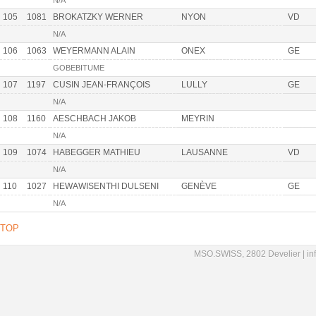
N/A
105
1081
BROKATZKY WERNER
NYON
VD
N/A
106
1063
WEYERMANN ALAIN
ONEX
GE
GOBEBITUME
107
1197
CUSIN JEAN-FRANÇOIS
LULLY
GE
N/A
108
1160
AESCHBACH JAKOB
MEYRIN
N/A
109
1074
HABEGGER MATHIEU
LAUSANNE
VD
N/A
110
1027
HEWAWISENTHI DULSENI
GENÈVE
GE
N/A
TOP
MSO.SWISS, 2802 Develier |
in