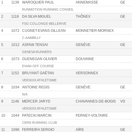
1
1139
WAROQUIER PAUL
ANNEMASSE
GE
RUNMOTION RUNNING CONSEIL
2
1118
DA SILVA MIGUEL
THÔNEX
GE
FSG COLLONGE-BELLERIVE
4
1072
CUGNET-EVANS GILLEAN
MONNETIER-MORNEX
C.A AMBILLY
5
1012
ASFAW TENSAI
GENÈVE
GE
GENEVA RUNNERS
6
1073
GUENEGAN OLIVIER
DOUVAINE
EVIAN OFF COURSE
7
1152
BRUYANT GAËTAN
VERSONNEX
VERSOIX ATHLETISME
8
1034
ANTOINE REGIS
GENÈVE
GE
N/A
9
1146
MERCER JARYD
CHAVANNES-DE-BOGIS
VD
VERSOIX ATHLETISME
10
1044
PATECKI MARCIN
FERNEY-VOLTAIRE
CERN RUNNING CLUB
11
1096
FERREIRA SERGIO
AÏRE
GE