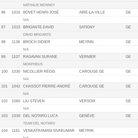
NATHALIE MONNEY
96
1016
BOVET HENRI-JOSÉ
AIRE-LA-VILLE
GE
N/A
97
1015
BRIGANTE DAVID
SATIGNY
GE
DAVID BRIGANTE
98
1136
BROCH DIDIER
MEYRIN
GE
N/A
99
1107
RAGAVAN SURANE
VERNIER
GE
MORPHEUS
100
1030
NICOLLIER RÉGIS
CAROUGE GE
GE
N/A
101
1042
CHASSOT PIERRE-ANDRÉ
CAROUGE GE
GE
N/A
102
1060
LIU STEVEN
VERSOIX
GE
N/A
103
1039
DEL NOTARO LUCA
GENÈVE
GE
TEAM DEL NOTARO
104
1161
VENKATRAMANI SIVAKUMAR
MEYRIN