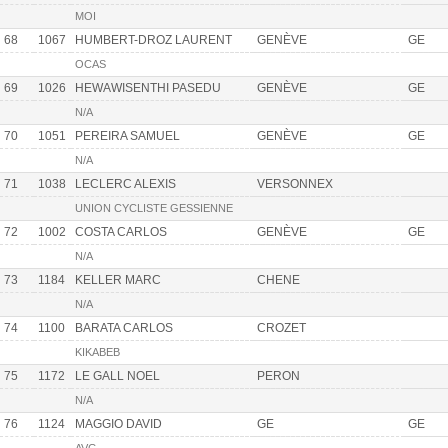
MOI
68
1067
HUMBERT-DROZ LAURENT
GENÈVE
GE
OCAS
69
1026
HEWAWISENTHI PASEDU
GENÈVE
GE
N/A
70
1051
PEREIRA SAMUEL
GENÈVE
GE
N/A
71
1038
LECLERC ALEXIS
VERSONNEX
UNION CYCLISTE GESSIENNE
72
1002
COSTA CARLOS
GENÈVE
GE
N/A
73
1184
KELLER MARC
CHENE
N/A
74
1100
BARATA CARLOS
CROZET
KIKABEB
75
1172
LE GALL NOEL
PERON
N/A
76
1124
MAGGIO DAVID
GE
GE