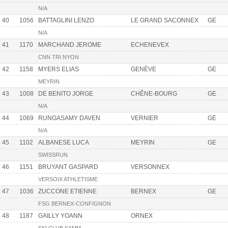
N/A
40
1056
BATTAGLINI LENZO
LE GRAND SACONNEX
GE
N/A
41
1170
MARCHAND JEROME
ECHENEVEX
CNN TRI NYON
42
1158
MYERS ELIAS
GENÈVE
GE
MEYRIN
43
1008
DE BENITO JORGE
CHÊNE-BOURG
GE
N/A
44
1069
RUNGASAMY DAVEN
VERNIER
GE
N/A
45
1102
ALBANESE LUCA
MEYRIN
GE
SWISSRUN
46
1151
BRUYANT GASPARD
VERSONNEX
VERSOIX ATHLETISME
47
1036
ZUCCONE ETIENNE
BERNEX
GE
FSG BERNEX-CONFIGNON
48
1187
GAILLY YOANN
ORNEX