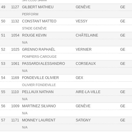
SKI CLUB SAMM
49
1127
GILBERT MATHIEU
GENÈVE
GE
PERFORM
50
1132
CONSTANT MATTEO
VESSY
GE
STADE GENÈVE
51
1054
ROUGE KEVIN
CHÂTELAINE
GE
N/A
52
1025
GRENNO RAPHAËL
VERNIER
GE
POMPIERS-CAROUGE
53
1061
PASSARDI ALESSANDRO
CORSEAUX
GE
N/A
54
1169
FONDEVILLE OLIVIER
GEX
OLIVIER FONDEVILLE
55
1110
PELLAUX NATHAN
AIRE-LA-VILLE
GE
N/A
56
1009
MARTINEZ SILVANO
GENÈVE
GE
N/A
57
1171
MONNEY LAURENT
SATIGNY
GE
N/A