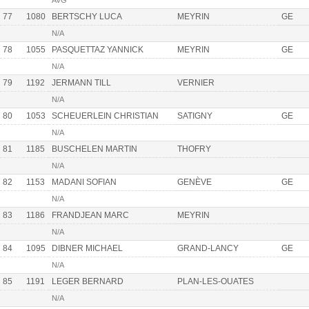
AVG
77
1080
BERTSCHY LUCA
MEYRIN
GE
N/A
78
1055
PASQUETTAZ YANNICK
MEYRIN
GE
N/A
79
1192
JERMANN TILL
VERNIER
N/A
80
1053
SCHEUERLEIN CHRISTIAN
SATIGNY
GE
N/A
81
1185
BUSCHELEN MARTIN
THOFRY
N/A
82
1153
MADANI SOFIAN
GENÈVE
GE
N/A
83
1186
FRANDJEAN MARC
MEYRIN
N/A
84
1095
DIBNER MICHAEL
GRAND-LANCY
GE
N/A
85
1191
LEGER BERNARD
PLAN-LES-OUATES
N/A