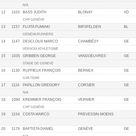
N/A
12
1103
BASS JUDITH
BLONAY
VD
CHP GENÈVE
13
1157
FUJITA FUMIAKI
BIRSFELDEN
BL
GENEVA RUNNERS
14
1147
DESCLOUX MARCO
CHAMBÉSY
GE
VERSOIX ATHLETISME
15
1035
GRIBBEN GEORGE
VANDOEUVRES
GE
STADE DE GENEVE
16
1130
RUFFIEUX FRANÇOIS
BERNEX
GE
GVA TEAM
17
1116
PAPILLON GREGORY
CORSIER
GE
N/A
18
1090
KREMMER FRANÇOIS
VERNIER
GE
CHP GENÈVE
19
1154
COSTA MARCO
PREVESSIN-MOENS
-
20
1179
BAPTISTA DANIEL
GENÈVE
GE