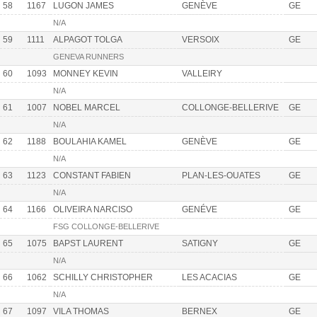
58
1167
LUGON JAMES
GENÈVE
GE
N/A
59
1111
ALPAGOT TOLGA
VERSOIX
GE
GENEVA RUNNERS
60
1093
MONNEY KEVIN
VALLEIRY
N/A
61
1007
NOBEL MARCEL
COLLONGE-BELLERIVE
GE
N/A
62
1188
BOULAHIA KAMEL
GENÈVE
GE
N/A
63
1123
CONSTANT FABIEN
PLAN-LES-OUATES
GE
N/A
64
1166
OLIVEIRA NARCISO
GENÉVE
GE
FSG COLLONGE-BELLERIVE
65
1075
BAPST LAURENT
SATIGNY
GE
N/A
66
1062
SCHILLY CHRISTOPHER
LES ACACIAS
GE
N/A
67
1097
VILA THOMAS
BERNEX
GE