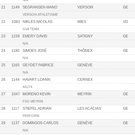
N/A
21
1149
SEGRANSEN MANO
VERSOIX
GE
VERSOIX ATHLETISME
22
1083
NIKLES NICOLAS
MIES
VD
GVA TEAM
23
1159
EMERY DAVID
SATIGNY
GE
N/A
24
1180
SIMOES JOSÉ
THÔNEX
GE
N/A
25
1165
GEYDET FABRICE
GENÈVE
N/A
26
1144
HAVART LOANN
CERNEX
ASJ74
27
1047
MORENO KEVIN
MEYRIN
GE
FSG MEYRIN
28
1117
STIEFEL ADRIAN
LES ACACIAS
GE
PERFORM
29
1137
DOMINGOS CARLOS
GENÈVE
GE
N/A