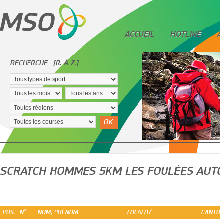
ACCUEIL
HOTLINE
RECHERCHE
[R. À Z.]
OK
SCRATCH HOMMES 5KM LES FOULÉES AUT
POS.
N°
NOM, PRÉNOM
LOCALITÉ
CANTO