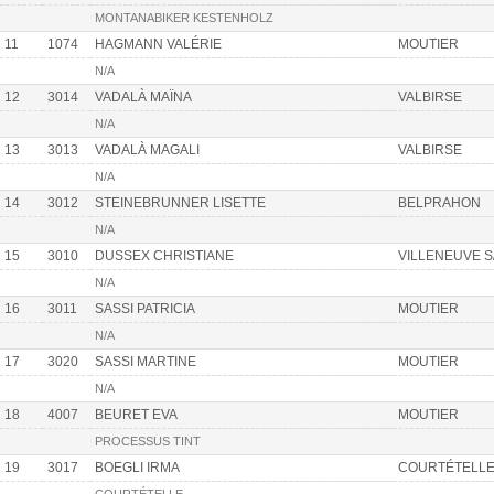
MONTANABIKER KESTENHOLZ
11
1074
HAGMANN VALÉRIE
MOUTIER
N/A
12
3014
VADALÀ MAÏNA
VALBIRSE
N/A
13
3013
VADALÀ MAGALI
VALBIRSE
N/A
14
3012
STEINEBRUNNER LISETTE
BELPRAHON
N/A
15
3010
DUSSEX CHRISTIANE
VILLENEUVE 
N/A
16
3011
SASSI PATRICIA
MOUTIER
N/A
17
3020
SASSI MARTINE
MOUTIER
N/A
18
4007
BEURET EVA
MOUTIER
PROCESSUS TINT
19
3017
BOEGLI IRMA
COURTÉTELL