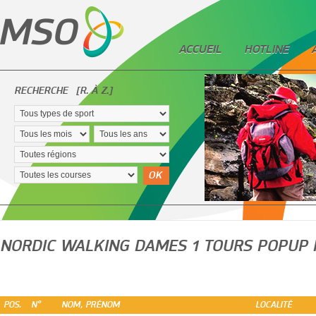
ACCUEIL
HOTLINE
RECHERCHE
[R. À Z.]
OK
NORDIC WALKING DAMES 1 TOURS POPUP
POS.
N°
NOM, PRÉNOM
LOCALITÉ