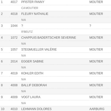
1
4017
PFISTER FANNY
MOUTIER
CA MOUTIER
2
4018
FLEURY NATHALIE
MOUTIER
N/A
3
1044
?
?
R'BEUTZ
4
1072
CHAPPUIS BADERTSCHER SEVERINE
MOUTIER
N/A
5
1057
STEGMUELLER VALÉRIE
MOUTIER
N/A
6
2014
EGGER SABINE
MOUTIER
N/A
7
4019
KOHLER EDITH
MOUTIER
N/A
8
4008
BALLIF DEBORAH
MOUTIER
N/A
9
4009
VOGT LAURA
MOUTIER
N/A
10
4010
LEHMANN DOLORES
AARBURG