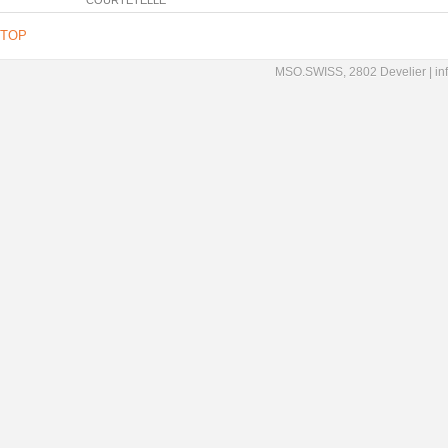
COURTÉTELLE
TOP
MSO.SWISS, 2802 Develier |
in