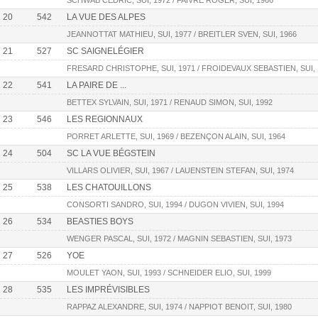
SCHWAB CÉDRIC, SUI, 1972 / FAIVRE ROGER, SUI, 1966
20
542
LA VUE DES ALPES
JEANNOTTAT MATHIEU, SUI, 1977 / BREITLER SVEN, SUI, 1966
21
527
SC SAIGNELÉGIER
FRESARD CHRISTOPHE, SUI, 1971 / FROIDEVAUX SEBASTIEN, SUI, 
22
541
LA PAIRE DE ...
BETTEX SYLVAIN, SUI, 1971 / RENAUD SIMON, SUI, 1992
23
546
LES REGIONNAUX
PORRET ARLETTE, SUI, 1969 / BEZENÇON ALAIN, SUI, 1964
24
504
SC LA VUE BÉGSTEIN
VILLARS OLIVIER, SUI, 1967 / LAUENSTEIN STEFAN, SUI, 1974
25
538
LES CHATOUILLONS
CONSORTI SANDRO, SUI, 1994 / DUGON VIVIEN, SUI, 1994
26
534
BEASTIES BOYS
WENGER PASCAL, SUI, 1972 / MAGNIN SEBASTIEN, SUI, 1973
27
526
YOE
MOULET YAON, SUI, 1993 / SCHNEIDER ELIO, SUI, 1999
28
535
LES IMPRÉVISIBLES
RAPPAZ ALEXANDRE, SUI, 1974 / NAPPIOT BENOIT, SUI, 1980