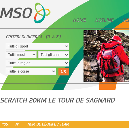
HOME
HOTLINE
SE
CRITERI DI RICERCA
[R. A Z.]
OK
SCRATCH 20KM LE TOUR DE SAGNARD
POS.
N°
NOM DE L'ÉQUIPE / TEAM