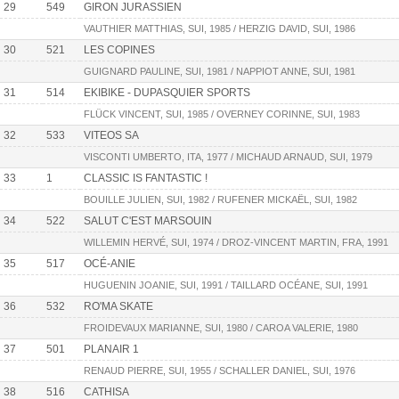
29
549
GIRON JURASSIEN
VAUTHIER MATTHIAS, SUI, 1985 / HERZIG DAVID, SUI, 1986
30
521
LES COPINES
GUIGNARD PAULINE, SUI, 1981 / NAPPIOT ANNE, SUI, 1981
31
514
EKIBIKE - DUPASQUIER SPORTS
FLÜCK VINCENT, SUI, 1985 / OVERNEY CORINNE, SUI, 1983
32
533
VITEOS SA
VISCONTI UMBERTO, ITA, 1977 / MICHAUD ARNAUD, SUI, 1979
33
1
CLASSIC IS FANTASTIC !
BOUILLE JULIEN, SUI, 1982 / RUFENER MICKAËL, SUI, 1982
34
522
SALUT C'EST MARSOUIN
WILLEMIN HERVÉ, SUI, 1974 / DROZ-VINCENT MARTIN, FRA, 1991
35
517
OCÉ-ANIE
HUGUENIN JOANIE, SUI, 1991 / TAILLARD OCÉANE, SUI, 1991
36
532
RO'MA SKATE
FROIDEVAUX MARIANNE, SUI, 1980 / CAROA VALERIE, 1980
37
501
PLANAIR 1
RENAUD PIERRE, SUI, 1955 / SCHALLER DANIEL, SUI, 1976
38
516
CATHISA