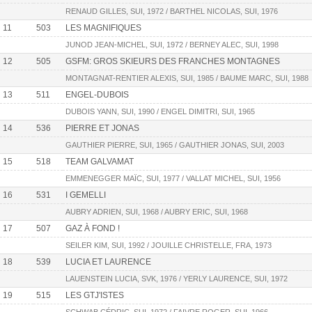
RENAUD GILLES, SUI, 1972 / BARTHEL NICOLAS, SUI, 1976
11
503
LES MAGNIFIQUES
JUNOD JEAN-MICHEL, SUI, 1972 / BERNEY ALEC, SUI, 1998
12
505
GSFM: GROS SKIEURS DES FRANCHES MONTAGNES
MONTAGNAT-RENTIER ALEXIS, SUI, 1985 / BAUME MARC, SUI, 1988
13
511
ENGEL-DUBOIS
DUBOIS YANN, SUI, 1990 / ENGEL DIMITRI, SUI, 1965
14
536
PIERRE ET JONAS
GAUTHIER PIERRE, SUI, 1965 / GAUTHIER JONAS, SUI, 2003
15
518
TEAM GALVAMAT
EMMENEGGER MAÏC, SUI, 1977 / VALLAT MICHEL, SUI, 1956
16
531
I GEMELLI
AUBRY ADRIEN, SUI, 1968 / AUBRY ERIC, SUI, 1968
17
507
GAZ À FOND !
SEILER KIM, SUI, 1992 / JOUILLE CHRISTELLE, FRA, 1973
18
539
LUCIA ET LAURENCE
LAUENSTEIN LUCIA, SVK, 1976 / YERLY LAURENCE, SUI, 1972
19
515
LES GTJ'ISTES