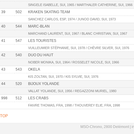
SINGELE ISABELLE, SUI, 1965 / MARTHALER CATHERINE, SUI, 1966
39
502
KRAKEN SKATING TEAM
SANCHEZ CARLOS, ESP, 1974 / JUNOD DAVID, SUI, 1973
40
544
MARC-BLAN
MARCHAND LAURENT, SUI, 1967 / BLANC CHRISTIAN, SUI, 1967
41
547
LES TOURISTES
VUILLEUMIER STÉPHANIE, SUI, 1978 / CHÈVRE SILVER, SUI, 1976
42
540
DUO DU HAUT
NOBER MONIKA, SUI, 1964 / ROSSELET NICOLE, SUI, 1966
43
543
OKELA
KIS ZOLTAN, SUI, 1970 / KIS SYLVIE, SUI, 1976
44
520
BIJOUX YOLANDE
VALLAT YOLANDE, SUI, 1956 / REGAZZONI MURIEL, 1980
998
512
LES CRABS
FAIVRE THOMAS, FRA, 1998 / THOUVEREY ELIE, FRA, 1998
TOP
MSO-Chrono, 2800 Delémont |
i