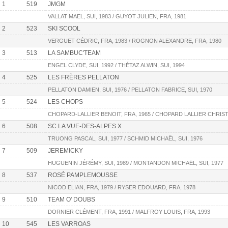
1
519
JMGM
VALLAT MAEL, SUI, 1983 / GUYOT JULIEN, FRA, 1981
2
523
SKI SCOOL
VERGUET CÉDRIC, FRA, 1983 / ROGNON ALEXANDRE, FRA, 1980
3
513
LA SAMBUC'TEAM
ENGEL CLYDE, SUI, 1992 / THÉTAZ ALWIN, SUI, 1994
4
525
LES FRÈRES PELLATON
PELLATON DAMIEN, SUI, 1976 / PELLATON FABRICE, SUI, 1970
5
524
LES CHOPS
CHOPARD-LALLIER BENOIT, FRA, 1965 / CHOPARD LALLIER CHRIST
6
508
SC LA VUE-DES-ALPES X
TRUONG PASCAL, SUI, 1977 / SCHMID MICHAËL, SUI, 1976
7
509
JEREMICKY
HUGUENIN JÉRÉMY, SUI, 1989 / MONTANDON MICHAËL, SUI, 1977
8
537
ROSÉ PAMPLEMOUSSE
NICOD ELIAN, FRA, 1979 / RYSER EDOUARD, FRA, 1978
9
510
TEAM O' DOUBS
DORNIER CLÉMENT, FRA, 1991 / MALFROY LOUIS, FRA, 1993
10
545
LES VARROAS