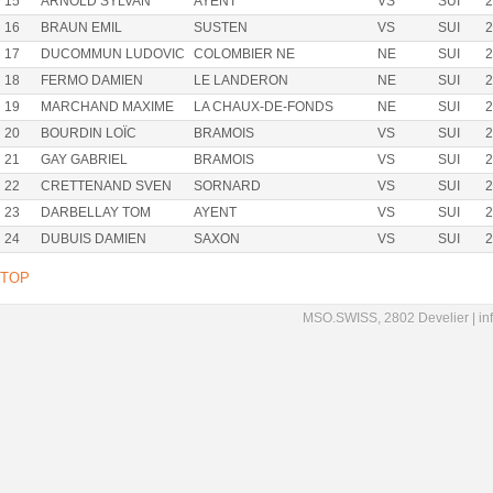
15
ARNOLD SYLVAN
AYENT
VS
SUI
2
16
BRAUN EMIL
SUSTEN
VS
SUI
2
17
DUCOMMUN LUDOVIC
COLOMBIER NE
NE
SUI
2
18
FERMO DAMIEN
LE LANDERON
NE
SUI
2
19
MARCHAND MAXIME
LA CHAUX-DE-FONDS
NE
SUI
2
20
BOURDIN LOÏC
BRAMOIS
VS
SUI
2
21
GAY GABRIEL
BRAMOIS
VS
SUI
2
22
CRETTENAND SVEN
SORNARD
VS
SUI
2
23
DARBELLAY TOM
AYENT
VS
SUI
2
24
DUBUIS DAMIEN
SAXON
VS
SUI
2
TOP
MSO.SWISS, 2802 Develier |
in