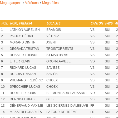
Mega garçons
•
Vétérans
•
Mega filles
POS.
NOM, PRÉNOM
LOCALITÉ
CANTON
PAYS
A
1
LATHION AURÉLIEN
BRAMOIS
VS
SUI
2
2
PACIOS CÉDRIC
VÉTROZ
VS
SUI
2
3
MORARD DIMITRI
AYENT
VS
SUI
2
4
DEGRADA TRISTAN
TROISTORRENTS
VS
SUI
2
5
ROSSIER THIBAULT
ST-MARTIN VS
VS
SUI
2
6
ETTER KEVIN
ORON-LA-VILLE
VD
SUI
2
7
RICHARD LUCAS
SAVIESE
VS
SUI
2
8
DUBUIS TRISTAN
SAVIÈSE
VS
SUI
2
9
PREMAND FRÉDÉRIC
CHOEX
VS
SUI
1
10
SPECCHIER LUCAS
CHOËX
VS
SUI
2
11
ROUILLER LORIS
BELMONT-SUR-LAUSANNE
VD
SUI
2
12
DENNDA LUKAS
GLIS
VS
SUI
2
13
DÉNERVAUD MAXIME
LES SCIERNES D'ALBEUVE
FR
SUI
2
14
MESSERLI CHARLES
LA TOUR-DE-TRÊME
FR
SUI
2