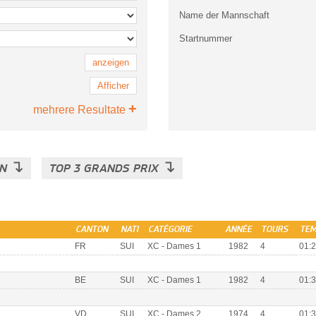
Name der Mannschaft
Startnummer
anzeigen
Afficher
+
mehrere Resultate
↴
↴
EN
TOP 3 GRANDS PRIX
CANTON
NATI
CATÉGORIE
ANNÉE
TOURS
TEM
FR
SUI
XC - Dames 1
1982
4
01:2
BE
SUI
XC - Dames 1
1982
4
01:3
VD
SUI
XC - Dames 2
1974
4
01:3