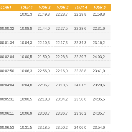
ECART
TOUR 1
TOUR 2
TOUR 3
TOUR 4
TOUR 5
10:01,3
21:49,8
22:28,7
22:29,8
21:58,8
00:00:32
10:08,8
21:44,0
22:27,5
22:28,6
22:31,6
00:01:34
10:04,3
22:10,3
22:17,3
22:34,3
23:16,2
00:02:04
10:00,5
21:50,0
22:28,8
22:29,7
24:03,2
00:02:50
10:06,3
22:56,0
22:16,0
22:38,8
23:41,0
00:04:04
10:04,8
22:06,7
23:18,5
24:01,5
23:20,6
00:05:31
10:00,5
22:18,8
23:34,2
23:50,0
24:35,5
00:06:11
10:06,9
23:03,7
23:36,7
23:36,2
24:35,7
00:06:53
10:31,5
23:18,5
23:50,2
24:06,0
23:54,6