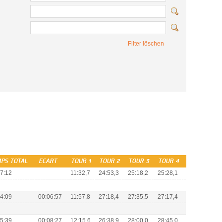
Filter löschen
PS TOTAL
ECART
TOUR 1
TOUR 2
TOUR 3
TOUR 4
7:12
11:32,7
24:53,3
25:18,2
25:28,1
4:09
00:06:57
11:57,8
27:18,4
27:35,5
27:17,4
5:39
00:08:27
12:15,6
26:38,9
28:00,0
28:45,0