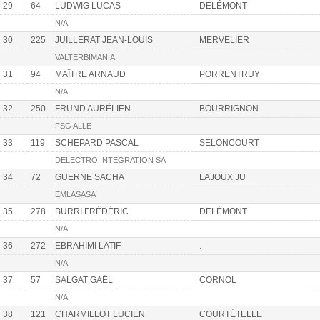
29
64
LUDWIG LUCAS
DELÉMONT
N/A
30
225
JUILLERAT JEAN-LOUIS
MERVELIER
VALTERBIMANIA
31
94
MAÎTRE ARNAUD
PORRENTRUY
N/A
32
250
FRUND AURÉLIEN
BOURRIGNON
FSG ALLE
33
119
SCHEPARD PASCAL
SELONCOURT
DELECTRO INTEGRATION SA
34
72
GUERNE SACHA
LAJOUX JU
EMLASASA
35
278
BURRI FRÉDÉRIC
DELÉMONT
N/A
36
272
EBRAHIMI LATIF
.
N/A
37
57
SALGAT GAËL
CORNOL
N/A
38
121
CHARMILLOT LUCIEN
COURTÉTELLE