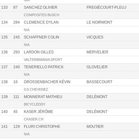
N/A
133
87
SANCHEZ OLIVIER
FREGIÉCOURT-PLEUJ
COMPOSITES BUSCH
134
284
CLEMENCE DYLAN
LE NOIRMONT
N/A
135
245
SCHAFFNER COLIN
VICQUES
N/A
136
293
LARDON GILLES
MERVELIER
VALTERBIMANIA SPORT
137
240
TENERIELLO PATRICK
GLOVELIER
N/A
138
16
GROSSENBACHER KÉVIN
BASSECOURT
GS CHEVENEZ
139
111
MONNERAT MATHIEU
DELÉMONT
BICYCLEDDY
140
45
KASER JÉRÔME
DELÉMONT
CKASER.CH
141
129
FLURI CHRISTOPHE
MOUTIER
N/A