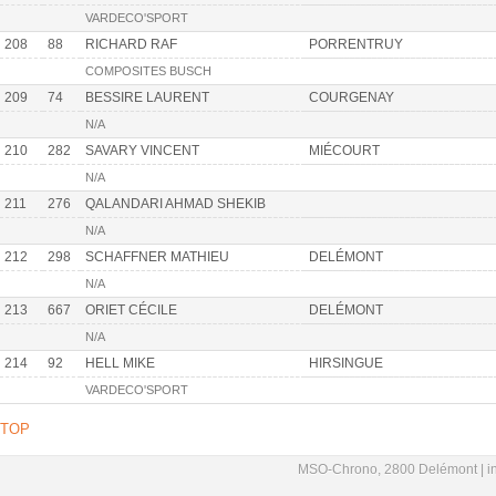
VARDECO'SPORT
208
88
RICHARD RAF
PORRENTRUY
COMPOSITES BUSCH
209
74
BESSIRE LAURENT
COURGENAY
N/A
210
282
SAVARY VINCENT
MIÉCOURT
N/A
211
276
QALANDARI AHMAD SHEKIB
N/A
212
298
SCHAFFNER MATHIEU
DELÉMONT
N/A
213
667
ORIET CÉCILE
DELÉMONT
N/A
214
92
HELL MIKE
HIRSINGUE
VARDECO'SPORT
TOP
MSO-Chrono, 2800 Delémont |
i