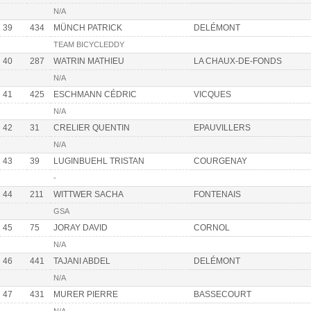
N/A
39
434
MÜNCH PATRICK
DELÉMONT
TEAM BICYCLEDDY
40
287
WATRIN MATHIEU
LA CHAUX-DE-FONDS
N/A
41
425
ESCHMANN CÉDRIC
VICQUES
N/A
42
31
CRELIER QUENTIN
EPAUVILLERS
N/A
43
39
LUGINBUEHL TRISTAN
COURGENAY
-
44
211
WITTWER SACHA
FONTENAIS
GSA
45
75
JORAY DAVID
CORNOL
N/A
46
441
TAJANI ABDEL
DELÉMONT
N/A
47
431
MURER PIERRE
BASSECOURT