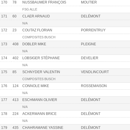
170
78
NUSSBAUMER FRANÇOIS
MOUTIER
FSG ALLE
171
60
CLAER ARNAUD
DELÉMONT
N/A
172
23
COUTAZ FLORIAN
PORRENTRUY
COMPOSITES BUSCH
173
408
DOBLER MIKE
PLEIGNE
N/A
174
402
LOBSIGER STÉPHANE
DEVELIER
N/A
175
85
SCHNYDER VALENTIN
VENDLINCOURT
COMPOSITES BUSCH
176
124
CONNOLE MIKE
ROSSEMAISON
N/A
177
413
ESCHMANN OLIVIER
DELÉMONT
N/A
178
224
ACKERMANN BRICE
DELÉMONT
N/A
179
435
CHAHRAMANE YASSINE
DELÉMONT