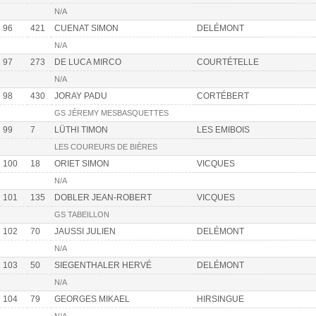
N/A
96
421
CUENAT SIMON
DELÉMONT
N/A
97
273
DE LUCA MIRCO
COURTÉTELLE
N/A
98
430
JORAY PADU
CORTÉBERT
GS JÉREMY MESBASQUETTES
99
7
LÜTHI TIMON
LES EMIBOIS
LES COUREURS DE BIÈRES
100
18
ORIET SIMON
VICQUES
N/A
101
135
DOBLER JEAN-ROBERT
VICQUES
GS TABEILLON
102
70
JAUSSI JULIEN
DELÉMONT
N/A
103
50
SIEGENTHALER HERVÉ
DELÉMONT
N/A
104
79
GEORGES MIKAEL
HIRSINGUE