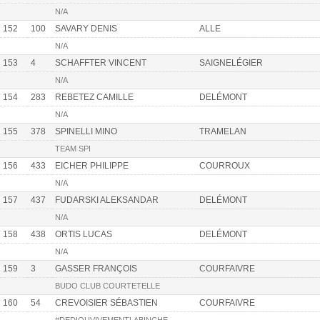
N/A
152
100
SAVARY DENIS
ALLE
N/A
153
4
SCHAFFTER VINCENT
SAIGNELÉGIER
N/A
154
283
REBETEZ CAMILLE
DELÉMONT
N/A
155
378
SPINELLI MINO
TRAMELAN
TEAM SPI
156
433
EICHER PHILIPPE
COURROUX
N/A
157
437
FUDARSKI ALEKSANDAR
DELÉMONT
N/A
158
438
ORTIS LUCAS
DELÉMONT
N/A
159
3
GASSER FRANÇOIS
COURFAIVRE
BUDO CLUB COURTETELLE
160
54
CREVOISIER SÉBASTIEN
COURFAIVRE