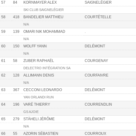
57
84
KORNMAYER ALEX
SAIGNELÉGIER
SKI CLUB SAIGNELÉGIER
58
418
BANDELIER MATTHIEU
COURTÉTELLE
N/A
59
139
OMARI NIK MOHAMMAD
.
N/A
60
150
WOLFF YANN
DELÉMONT
N/A
61
58
ZUBER RAPHAËL
COURGENAY
DELECTRO INTÉGRATION SA
62
128
ALLIMANN DENIS
COURFAIVRE
N/A
63
367
CECCONI LEONARDO
DELÉMONT
YAN ORLANDI RUN
64
196
VARÉ THIERRY
COURRENDLIN
GS AJOIE
65
279
STÄHELI JÉRÔME
DELÉMONT
N/A
66
55
AZORIN SÉBASTIEN
COURROUX