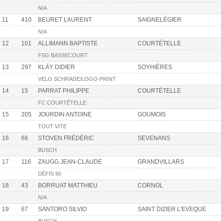
N/A
11
410
BEURET LAURENT
SAIGNELÉGIER
N/A
12
101
ALLIMANN BAPTISTE
COURTÉTELLE
FSG BASSECOURT
13
297
KLÄY DIDIER
SOYHIÈRES
VELO SCHRADE/LOGO-PRINT
14
15
PARRAT PHILIPPE
COURTÉTELLE
FC COURTÉTELLE
15
205
JOURDIN ANTOINE
GOUMOIS
TOUT VITE
16
66
STOVEN FRÉDÉRIC
SEVENANS
BUSCH
17
116
ZAUGG JEAN-CLAUDE
GRANDVILLARS
DÉFIS 90
18
43
BORRUAT MATTHIEU
CORNOL
N/A
19
67
SANTORO SILVIO
SAINT DIZIER L'EVEQUE