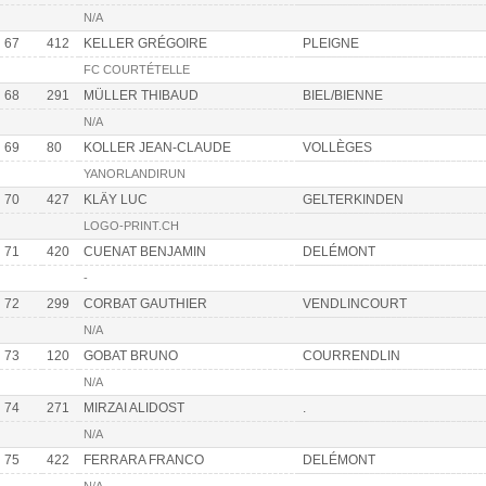
N/A
67
412
KELLER GRÉGOIRE
PLEIGNE
FC COURTÉTELLE
68
291
MÜLLER THIBAUD
BIEL/BIENNE
N/A
69
80
KOLLER JEAN-CLAUDE
VOLLÈGES
YANORLANDIRUN
70
427
KLÄY LUC
GELTERKINDEN
LOGO-PRINT.CH
71
420
CUENAT BENJAMIN
DELÉMONT
-
72
299
CORBAT GAUTHIER
VENDLINCOURT
N/A
73
120
GOBAT BRUNO
COURRENDLIN
N/A
74
271
MIRZAI ALIDOST
.
N/A
75
422
FERRARA FRANCO
DELÉMONT