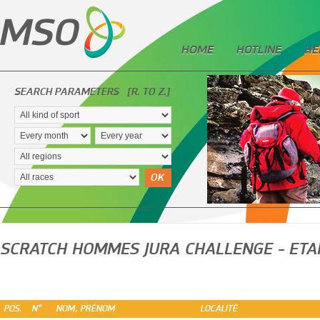
HOME
HOTLINE
HE
SEARCH PARAMETERS
[R. TO Z.]
OK
SCRATCH HOMMES JURA CHALLENGE - ETAP
POS.
N°
NOM, PRÉNOM
LOCALITÉ