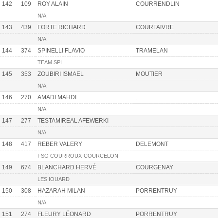
142
109
ROY ALAIN
COURRENDLIN
N/A
143
439
FORTE RICHARD
COURFAIVRE
N/A
144
374
SPINELLI FLAVIO
TRAMELAN
TEAM SPI
145
353
ZOUBIRI ISMAEL
MOUTIER
N/A
146
270
AMADI MAHDI
.
N/A
147
277
TESTAMIREAL AFEWERKI
N/A
148
417
REBER VALERY
DELEMONT
FSG COURROUX-COURCELON
149
674
BLANCHARD HERVÉ
COURGENAY
LES IOUARD
150
308
HAZARAH MILAN
PORRENTRUY
N/A
151
274
FLEURY LÉONARD
PORRENTRUY