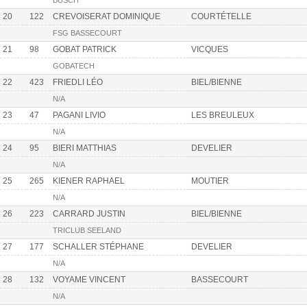
BUSCH
20
122
CREVOISERAT DOMINIQUE
COURTÉTELLE
FSG BASSECOURT
21
98
GOBAT PATRICK
VICQUES
GOBATECH
22
423
FRIEDLI LÉO
BIEL/BIENNE
N/A
23
47
PAGANI LIVIO
LES BREULEUX
N/A
24
95
BIERI MATTHIAS
DEVELIER
N/A
25
265
KIENER RAPHAEL
MOUTIER
N/A
26
223
CARRARD JUSTIN
BIEL/BIENNE
TRICLUB SEELAND
27
177
SCHALLER STÉPHANE
DEVELIER
N/A
28
132
VOYAME VINCENT
BASSECOURT
N/A