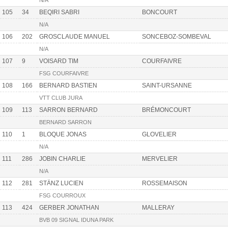
N/A
105
34
BEQIRI SABRI
BONCOURT
N/A
106
202
GROSCLAUDE MANUEL
SONCEBOZ-SOMBEVAL
N/A
107
9
VOISARD TIM
COURFAIVRE
FSG COURFAIVRE
108
166
BERNARD BASTIEN
SAINT-URSANNE
VTT CLUB JURA
109
113
SARRON BERNARD
BRÉMONCOURT
BERNARD SARRON
110
1
BLOQUE JONAS
GLOVELIER
N/A
111
286
JOBIN CHARLIE
MERVELIER
N/A
112
281
STÄNZ LUCIEN
ROSSEMAISON
FSG COURROUX
113
424
GERBER JONATHAN
MALLERAY
BVB 09 SIGNAL IDUNA PARK