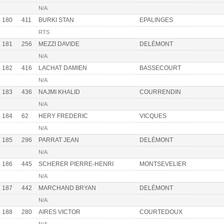
N/A
180
411
BURKI STAN
EPALINGES
RTS
181
256
MEZZI DAVIDE
DELÉMONT
N/A
182
416
LACHAT DAMIEN
BASSECOURT
N/A
183
436
NAJMI KHALID
COURRENDIN
N/A
184
62
HERY FREDERIC
VICQUES
N/A
185
296
PARRAT JEAN
DELÉMONT
N/A
186
445
SCHERER PIERRE-HENRI
MONTSEVELIER
N/A
187
442
MARCHAND BRYAN
DELÉMONT
N/A
188
280
AIRES VICTOR
COURTEDOUX