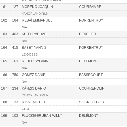
#DEDIOUVIVEMENTLABINCHE
161
127
MORENO JOAQUIN
COURFAIVRE
YANORLANDIRUN
162
184
REBAÏ EMMANUEL
PORRENTRUY
N/A
163
403
KURY RAPHAEL
DEVELIER
N/A
164
415
BABEY YANNIS
PORRENTRUY
LE GOSSE
165
163
REBER SYLVAIN
DELÉMONT
N/A
166
750
GOMEZ DANIEL
BASSECOURT
N/A
167
234
KÄNZIG DARIO
COURRENDLIN
YANORLANDIRUN
168
133
RISSE MICHEL
SAIGNELÉGIER
CCMJ
169
103
FLUCKIGER JEAN-WILLY
DELÉMONT
N/A