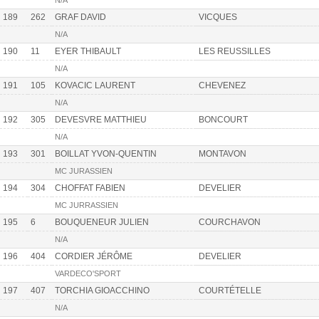
N/A
189
262
GRAF DAVID
VICQUES
N/A
190
11
EYER THIBAULT
LES REUSSILLES
N/A
191
105
KOVACIC LAURENT
CHEVENEZ
N/A
192
305
DEVESVRE MATTHIEU
BONCOURT
N/A
193
301
BOILLAT YVON-QUENTIN
MONTAVON
MC JURASSIEN
194
304
CHOFFAT FABIEN
DEVELIER
MC JURRASSIEN
195
6
BOUQUENEUR JULIEN
COURCHAVON
N/A
196
404
CORDIER JÉRÔME
DEVELIER
VARDECO'SPORT
197
407
TORCHIA GIOACCHINO
COURTÉTELLE
N/A