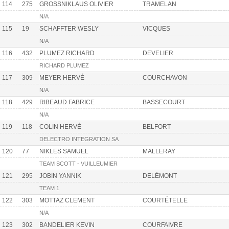
114
275
GROSSNIKLAUS OLIVIER
TRAMELAN
N/A
115
19
SCHAFFTER WESLY
VICQUES
N/A
116
432
PLUMEZ RICHARD
DEVELIER
RICHARD PLUMEZ
117
309
MEYER HERVÉ
COURCHAVON
N/A
118
429
RIBEAUD FABRICE
BASSECOURT
N/A
119
118
COLIN HERVÉ
BELFORT
DELECTRO INTEGRATION SA
120
77
NIKLES SAMUEL
MALLERAY
TEAM SCOTT - VUILLEUMIER
121
295
JOBIN YANNIK
DELÉMONT
TEAM 1
122
303
MOTTAZ CLEMENT
COURTÉTELLE
N/A
123
302
BANDELIER KEVIN
COURFAIVRE