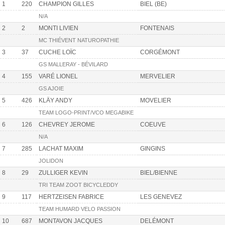
1
220
CHAMPION GILLES
BIEL (BE)
N/A
2
2
MONTI LIVIEN
FONTENAIS
MC THIÉVENT NATUROPATHIE
3
37
CUCHE LOÏC
CORGÉMONT
GS MALLERAY - BÉVILARD
4
155
VARÉ LIONEL
MERVELIER
GS AJOIE
5
426
KLÄY ANDY
MOVELIER
TEAM LOGO-PRINT/VCO MEGABIKE
6
126
CHEVREY JEROME
COEUVE
N/A
7
285
LACHAT MAXIM
GINGINS
JOLIDON
8
29
ZULLIGER KEVIN
BIEL/BIENNE
TRI TEAM ZOOT BICYCLEDDY
9
117
HERTZEISEN FABRICE
LES GENEVEZ
TEAM HUMARD VELO PASSION
10
687
MONTAVON JACQUES
DELÉMONT