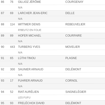
86
76
GILLIOZ JÉRÔME
COURGENAY
N/A
87
69
LARCHER JEAN-ERIC
DELLE
N/A
88
114
WITTMER DENIS
REBEUVELIER
R'BEUTZ EN FOLIE
89
89
HOFER MICHAEL
COURFAIRE
N/A
90
443
TURBERG YVES
MOVELIER
N/A
91
65
LÜTHI TINOU
PLAGNE
N/A
92
300
SAUNIER ARNAUD
DELÉMONT
N/A
93
17
FUHRER ARNAUD
CORNOL
N/A
94
52
RIAT AURÉLIEN
SAIGNELÉGIER
LES FUFU
95
93
FRELÉCHOX DAVID
DELÉMONT