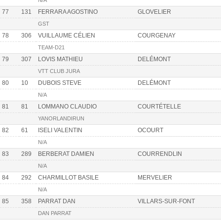
N/A
77
131
FERRARA AGOSTINO
GLOVELIER
GST
78
306
VUILLAUME CÉLIEN
COURGENAY
TEAM-D21
79
307
LOVIS MATHIEU
DELÉMONT
VTT CLUB JURA
80
10
DUBOIS STEVE
DELÉMONT
N/A
81
81
LOMMANO CLAUDIO
COURTÉTELLE
YANORLANDIRUN
82
61
ISELI VALENTIN
OCOURT
N/A
83
289
BERBERAT DAMIEN
COURRENDLIN
N/A
84
292
CHARMILLOT BASILE
MERVELIER
N/A
85
358
PARRAT DAN
VILLARS-SUR-FONT
DAN PARRAT