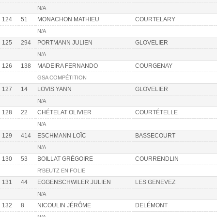
N/A
124
51
MONACHON MATHIEU
COURTELARY
N/A
125
294
PORTMANN JULIEN
GLOVELIER
N/A
126
138
MADEIRA FERNANDO
COURGENAY
GSA COMPÉTITION
127
14
LOVIS YANN
GLOVELIER
N/A
128
22
CHÉTELAT OLIVIER
COURTÉTELLE
N/A
129
414
ESCHMANN LOÏC
BASSECOURT
N/A
130
53
BOILLAT GRÉGOIRE
COURRENDLIN
R'BEUTZ EN FOLIE
131
44
EGGENSCHWILER JULIEN
LES GENEVEZ
N/A
132
8
NICOULIN JÉRÔME
DELÉMONT