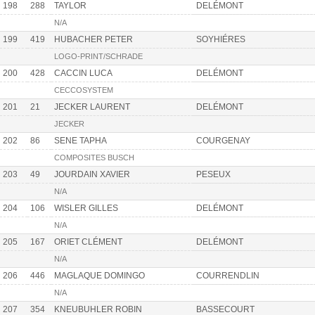
198
288
TAYLOR
DELÉMONT
N/A
199
419
HUBACHER PETER
SOYHIÉRES
LOGO-PRINT/SCHRADE
200
428
CACCIN LUCA
DELÉMONT
CECCOSYSTEM
201
21
JECKER LAURENT
DELÉMONT
JECKER
202
86
SENE TAPHA
COURGENAY
COMPOSITES BUSCH
203
49
JOURDAIN XAVIER
PESEUX
N/A
204
106
WISLER GILLES
DELÉMONT
N/A
205
167
ORIET CLÉMENT
DELÉMONT
N/A
206
446
MAGLAQUE DOMINGO
COURRENDLIN
N/A
207
354
KNEUBUHLER ROBIN
BASSECOURT