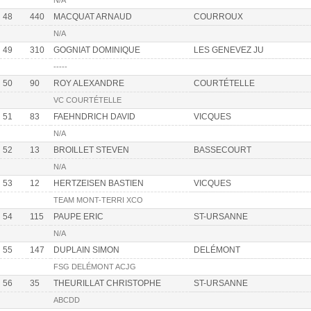
N/A
48
440
MACQUAT ARNAUD
COURROUX
N/A
49
310
GOGNIAT DOMINIQUE
LES GENEVEZ JU
-----
50
90
ROY ALEXANDRE
COURTÉTELLE
VC COURTÉTELLE
51
83
FAEHNDRICH DAVID
VICQUES
N/A
52
13
BROILLET STEVEN
BASSECOURT
N/A
53
12
HERTZEISEN BASTIEN
VICQUES
TEAM MONT-TERRI XCO
54
115
PAUPE ERIC
ST-URSANNE
N/A
55
147
DUPLAIN SIMON
DELÉMONT
FSG DELÉMONT ACJG
56
35
THEURILLAT CHRISTOPHE
ST-URSANNE
ABCDD