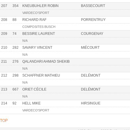
207
354
KNEUBUHLER ROBIN
BASSECOURT
VARDECO'SPORT
208
88
RICHARD RAF
PORRENTRUY
COMPOSITES BUSCH
209
74
BESSIRE LAURENT
COURGENAY
N/A
210
282
SAVARY VINCENT
MIÉCOURT
N/A
211
276
QALANDARI AHMAD SHEKIB
N/A
212
298
SCHAFFNER MATHIEU
DELÉMONT
N/A
213
667
ORIET CÉCILE
DELÉMONT
N/A
214
92
HELL MIKE
HIRSINGUE
VARDECO'SPORT
TOP