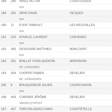
188
280
AIRES VICTOR
COURTEDOUX
N/A
189
262
GRAF DAVID
VICQUES
N/A
190
11
EYER THIBAULT
LES REUSSILLES
N/A
191
105
KOVACIC LAURENT
CHEVENEZ
N/A
192
305
DEVESVRE MATTHIEU
BONCOURT
N/A
193
301
BOILLAT YVON-QUENTIN
MONTAVON
MC JURASSIEN
194
304
CHOFFAT FABIEN
DEVELIER
MC JURRASSIEN
195
6
BOUQUENEUR JULIEN
COURCHAVON
N/A
196
404
CORDIER JÉRÔME
DEVELIER
VARDECO'SPORT
197
407
TORCHIA GIOACCHINO
COURTÉTELLE