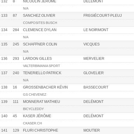
132
8
NICOULIN JÉRÔME
DELÉMONT
N/A
133
87
SANCHEZ OLIVIER
FREGIÉCOURT-PLEUJ
COMPOSITES BUSCH
134
284
CLEMENCE DYLAN
LE NOIRMONT
N/A
135
245
SCHAFFNER COLIN
VICQUES
N/A
136
293
LARDON GILLES
MERVELIER
VALTERBIMANIA SPORT
137
240
TENERIELLO PATRICK
GLOVELIER
N/A
138
16
GROSSENBACHER KÉVIN
BASSECOURT
GS CHEVENEZ
139
111
MONNERAT MATHIEU
DELÉMONT
BICYCLEDDY
140
45
KASER JÉRÔME
DELÉMONT
CKASER.CH
141
129
FLURI CHRISTOPHE
MOUTIER