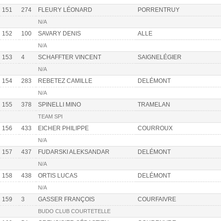
151
274
FLEURY LÉONARD
PORRENTRUY
N/A
152
100
SAVARY DENIS
ALLE
N/A
153
4
SCHAFFTER VINCENT
SAIGNELÉGIER
N/A
154
283
REBETEZ CAMILLE
DELÉMONT
N/A
155
378
SPINELLI MINO
TRAMELAN
TEAM SPI
156
433
EICHER PHILIPPE
COURROUX
N/A
157
437
FUDARSKI ALEKSANDAR
DELÉMONT
N/A
158
438
ORTIS LUCAS
DELÉMONT
N/A
159
3
GASSER FRANÇOIS
COURFAIVRE
BUDO CLUB COURTETELLE