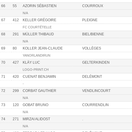
66
55
AZORIN SÉBASTIEN
COURROUX
N/A
67
412
KELLER GRÉGOIRE
PLEIGNE
FC COURTÉTELLE
68
291
MÜLLER THIBAUD
BIEL/BIENNE
N/A
69
80
KOLLER JEAN-CLAUDE
VOLLÈGES
YANORLANDIRUN
70
427
KLÄY LUC
GELTERKINDEN
LOGO-PRINT.CH
71
420
CUENAT BENJAMIN
DELÉMONT
-
72
299
CORBAT GAUTHIER
VENDLINCOURT
N/A
73
120
GOBAT BRUNO
COURRENDLIN
N/A
74
271
MIRZAI ALIDOST
.
N/A