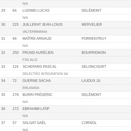
N/A
29
64
LUDWIG LUCAS
DELÉMONT
N/A
30
225
JUILLERAT JEAN-LOUIS
MERVELIER
VALTERBIMANIA
31
94
MAÎTRE ARNAUD
PORRENTRUY
N/A
32
250
FRUND AURÉLIEN
BOURRIGNON
FSG ALLE
33
119
SCHEPARD PASCAL
SELONCOURT
DELECTRO INTEGRATION SA
34
72
GUERNE SACHA
LAJOUX JU
EMLASASA
35
278
BURRI FRÉDÉRIC
DELÉMONT
N/A
36
272
EBRAHIMI LATIF
.
N/A
37
57
SALGAT GAËL
CORNOL
N/A