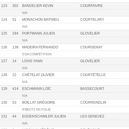
123
302
BANDELIER KEVIN
COURFAIVRE
N/A
124
51
MONACHON MATHIEU
COURTELARY
N/A
125
294
PORTMANN JULIEN
GLOVELIER
N/A
126
138
MADEIRA FERNANDO
COURGENAY
GSA COMPÉTITION
127
14
LOVIS YANN
GLOVELIER
N/A
128
22
CHÉTELAT OLIVIER
COURTÉTELLE
N/A
129
414
ESCHMANN LOÏC
BASSECOURT
N/A
130
53
BOILLAT GRÉGOIRE
COURRENDLIN
R'BEUTZ EN FOLIE
131
44
EGGENSCHWILER JULIEN
LES GENEVEZ
N/A