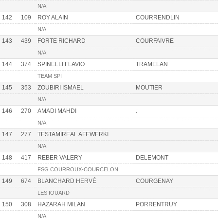
N/A
142
109
ROY ALAIN
COURRENDLIN
N/A
143
439
FORTE RICHARD
COURFAIVRE
N/A
144
374
SPINELLI FLAVIO
TRAMELAN
TEAM SPI
145
353
ZOUBIRI ISMAEL
MOUTIER
N/A
146
270
AMADI MAHDI
.
N/A
147
277
TESTAMIREAL AFEWERKI
N/A
148
417
REBER VALERY
DELEMONT
FSG COURROUX-COURCELON
149
674
BLANCHARD HERVÉ
COURGENAY
LES IOUARD
150
308
HAZARAH MILAN
PORRENTRUY
N/A