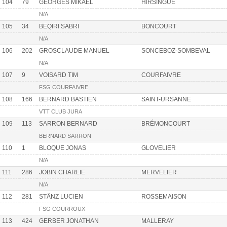
104
79
GEORGES MIKAEL
HIRSINGUE
N/A
105
34
BEQIRI SABRI
BONCOURT
N/A
106
202
GROSCLAUDE MANUEL
SONCEBOZ-SOMBEVAL
N/A
107
9
VOISARD TIM
COURFAIVRE
FSG COURFAIVRE
108
166
BERNARD BASTIEN
SAINT-URSANNE
VTT CLUB JURA
109
113
SARRON BERNARD
BRÉMONCOURT
BERNARD SARRON
110
1
BLOQUE JONAS
GLOVELIER
N/A
111
286
JOBIN CHARLIE
MERVELIER
N/A
112
281
STÄNZ LUCIEN
ROSSEMAISON
FSG COURROUX
113
424
GERBER JONATHAN
MALLERAY