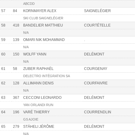
ABCDD
57
84
KORNMAYER ALEX
SAIGNELÉGIER
SKI CLUB SAIGNELÉGIER
58
418
BANDELIER MATTHIEU
COURTÉTELLE
N/A
59
139
OMARI NIK MOHAMMAD
.
N/A
60
150
WOLFF YANN
DELÉMONT
N/A
61
58
ZUBER RAPHAËL
COURGENAY
DELECTRO INTÉGRATION SA
62
128
ALLIMANN DENIS
COURFAIVRE
N/A
63
367
CECCONI LEONARDO
DELÉMONT
YAN ORLANDI RUN
64
196
VARÉ THIERRY
COURRENDLIN
GS AJOIE
65
279
STÄHELI JÉRÔME
DELÉMONT
N/A