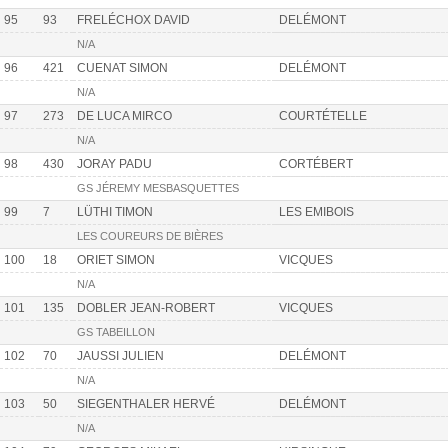
95
93
FRELÉCHOX DAVID
DELÉMONT
N/A
96
421
CUENAT SIMON
DELÉMONT
N/A
97
273
DE LUCA MIRCO
COURTÉTELLE
N/A
98
430
JORAY PADU
CORTÉBERT
GS JÉREMY MESBASQUETTES
99
7
LÜTHI TIMON
LES EMIBOIS
LES COUREURS DE BIÈRES
100
18
ORIET SIMON
VICQUES
N/A
101
135
DOBLER JEAN-ROBERT
VICQUES
GS TABEILLON
102
70
JAUSSI JULIEN
DELÉMONT
N/A
103
50
SIEGENTHALER HERVÉ
DELÉMONT
N/A