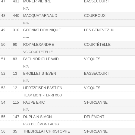
47
431
MURER PIERRE
BASSECOURT
N/A
48
440
MACQUAT ARNAUD
COURROUX
N/A
49
310
GOGNIAT DOMINIQUE
LES GENEVEZ JU
-----
50
90
ROY ALEXANDRE
COURTÉTELLE
VC COURTÉTELLE
51
83
FAEHNDRICH DAVID
VICQUES
N/A
52
13
BROILLET STEVEN
BASSECOURT
N/A
53
12
HERTZEISEN BASTIEN
VICQUES
TEAM MONT-TERRI XCO
54
115
PAUPE ERIC
ST-URSANNE
N/A
55
147
DUPLAIN SIMON
DELÉMONT
FSG DELÉMONT ACJG
56
35
THEURILLAT CHRISTOPHE
ST-URSANNE