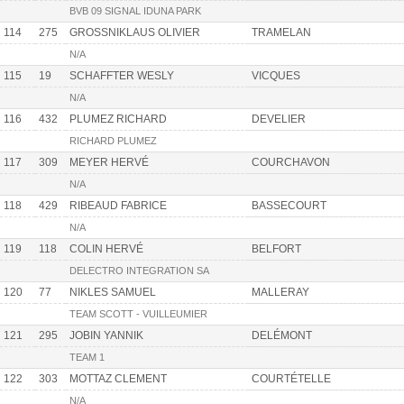
BVB 09 SIGNAL IDUNA PARK
114
275
GROSSNIKLAUS OLIVIER
TRAMELAN
N/A
115
19
SCHAFFTER WESLY
VICQUES
N/A
116
432
PLUMEZ RICHARD
DEVELIER
RICHARD PLUMEZ
117
309
MEYER HERVÉ
COURCHAVON
N/A
118
429
RIBEAUD FABRICE
BASSECOURT
N/A
119
118
COLIN HERVÉ
BELFORT
DELECTRO INTEGRATION SA
120
77
NIKLES SAMUEL
MALLERAY
TEAM SCOTT - VUILLEUMIER
121
295
JOBIN YANNIK
DELÉMONT
TEAM 1
122
303
MOTTAZ CLEMENT
COURTÉTELLE
N/A