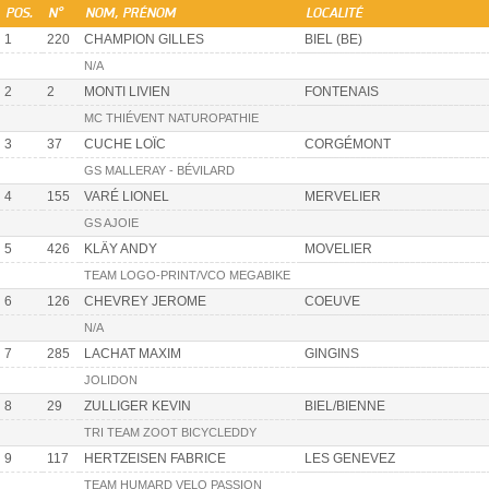
POS.
N°
NOM, PRÉNOM
LOCALITÉ
1
220
CHAMPION GILLES
BIEL (BE)
N/A
2
2
MONTI LIVIEN
FONTENAIS
MC THIÉVENT NATUROPATHIE
3
37
CUCHE LOÏC
CORGÉMONT
GS MALLERAY - BÉVILARD
4
155
VARÉ LIONEL
MERVELIER
GS AJOIE
5
426
KLÄY ANDY
MOVELIER
TEAM LOGO-PRINT/VCO MEGABIKE
6
126
CHEVREY JEROME
COEUVE
N/A
7
285
LACHAT MAXIM
GINGINS
JOLIDON
8
29
ZULLIGER KEVIN
BIEL/BIENNE
TRI TEAM ZOOT BICYCLEDDY
9
117
HERTZEISEN FABRICE
LES GENEVEZ
TEAM HUMARD VELO PASSION