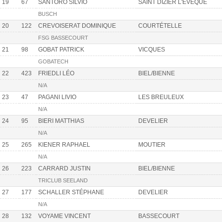
19
67
SANTORO SILVIO
SAINT DIZIER L'EVEQUE
BUSCH
20
122
CREVOISERAT DOMINIQUE
COURTÉTELLE
FSG BASSECOURT
21
98
GOBAT PATRICK
VICQUES
GOBATECH
22
423
FRIEDLI LÉO
BIEL/BIENNE
N/A
23
47
PAGANI LIVIO
LES BREULEUX
N/A
24
95
BIERI MATTHIAS
DEVELIER
N/A
25
265
KIENER RAPHAEL
MOUTIER
N/A
26
223
CARRARD JUSTIN
BIEL/BIENNE
TRICLUB SEELAND
27
177
SCHALLER STÉPHANE
DEVELIER
N/A
28
132
VOYAME VINCENT
BASSECOURT