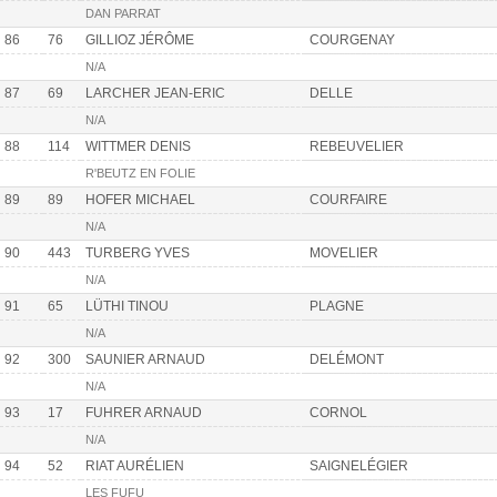
DAN PARRAT
86
76
GILLIOZ JÉRÔME
COURGENAY
N/A
87
69
LARCHER JEAN-ERIC
DELLE
N/A
88
114
WITTMER DENIS
REBEUVELIER
R'BEUTZ EN FOLIE
89
89
HOFER MICHAEL
COURFAIRE
N/A
90
443
TURBERG YVES
MOVELIER
N/A
91
65
LÜTHI TINOU
PLAGNE
N/A
92
300
SAUNIER ARNAUD
DELÉMONT
N/A
93
17
FUHRER ARNAUD
CORNOL
N/A
94
52
RIAT AURÉLIEN
SAIGNELÉGIER
LES FUFU