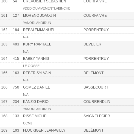
160
54
CREVOISIER SÉBASTIEN
COURFAIVRE
#DEDIOUVIVEMENTLABINCHE
161
127
MORENO JOAQUIN
COURFAIVRE
YANORLANDIRUN
162
184
REBAÏ EMMANUEL
PORRENTRUY
N/A
163
403
KURY RAPHAEL
DEVELIER
N/A
164
415
BABEY YANNIS
PORRENTRUY
LE GOSSE
165
163
REBER SYLVAIN
DELÉMONT
N/A
166
750
GOMEZ DANIEL
BASSECOURT
N/A
167
234
KÄNZIG DARIO
COURRENDLIN
YANORLANDIRUN
168
133
RISSE MICHEL
SAIGNELÉGIER
CCMJ
169
103
FLUCKIGER JEAN-WILLY
DELÉMONT