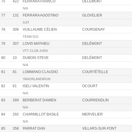
75
422
FERRARA FRANCO
DELÉMONT
N/A
77
131
FERRARA AGOSTINO
GLOVELIER
GST
78
306
VUILLAUME CÉLIEN
COURGENAY
TEAM-D21
79
307
LOVIS MATHIEU
DELÉMONT
VTT CLUB JURA
80
10
DUBOIS STEVE
DELÉMONT
N/A
81
81
LOMMANO CLAUDIO
COURTÉTELLE
YANORLANDIRUN
82
61
ISELI VALENTIN
OCOURT
N/A
83
289
BERBERAT DAMIEN
COURRENDLIN
N/A
84
292
CHARMILLOT BASILE
MERVELIER
N/A
85
358
PARRAT DAN
VILLARS-SUR-FONT