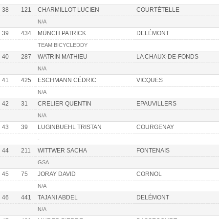
38
121
CHARMILLOT LUCIEN
COURTÉTELLE
N/A
39
434
MÜNCH PATRICK
DELÉMONT
TEAM BICYCLEDDY
40
287
WATRIN MATHIEU
LA CHAUX-DE-FONDS
N/A
41
425
ESCHMANN CÉDRIC
VICQUES
N/A
42
31
CRELIER QUENTIN
EPAUVILLERS
N/A
43
39
LUGINBUEHL TRISTAN
COURGENAY
-
44
211
WITTWER SACHA
FONTENAIS
GSA
45
75
JORAY DAVID
CORNOL
N/A
46
441
TAJANI ABDEL
DELÉMONT
N/A