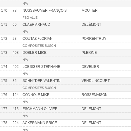
N/A
170
78
NUSSBAUMER FRANÇOIS
MOUTIER
FSG ALLE
171
60
CLAER ARNAUD
DELÉMONT
N/A
172
23
COUTAZ FLORIAN
PORRENTRUY
COMPOSITES BUSCH
173
408
DOBLER MIKE
PLEIGNE
N/A
174
402
LOBSIGER STÉPHANE
DEVELIER
N/A
175
85
SCHNYDER VALENTIN
VENDLINCOURT
COMPOSITES BUSCH
176
124
CONNOLE MIKE
ROSSEMAISON
N/A
177
413
ESCHMANN OLIVIER
DELÉMONT
N/A
178
224
ACKERMANN BRICE
DELÉMONT
N/A