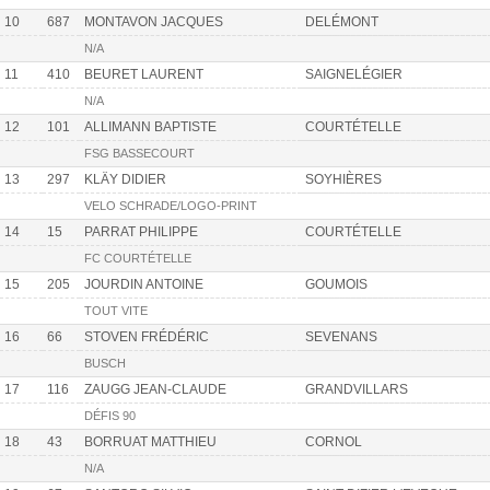
10
687
MONTAVON JACQUES
DELÉMONT
N/A
11
410
BEURET LAURENT
SAIGNELÉGIER
N/A
12
101
ALLIMANN BAPTISTE
COURTÉTELLE
FSG BASSECOURT
13
297
KLÄY DIDIER
SOYHIÈRES
VELO SCHRADE/LOGO-PRINT
14
15
PARRAT PHILIPPE
COURTÉTELLE
FC COURTÉTELLE
15
205
JOURDIN ANTOINE
GOUMOIS
TOUT VITE
16
66
STOVEN FRÉDÉRIC
SEVENANS
BUSCH
17
116
ZAUGG JEAN-CLAUDE
GRANDVILLARS
DÉFIS 90
18
43
BORRUAT MATTHIEU
CORNOL
N/A