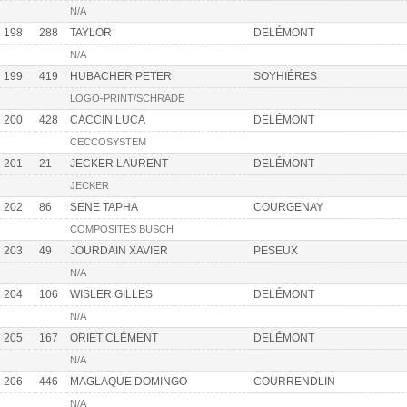
N/A
198
288
TAYLOR
DELÉMONT
N/A
199
419
HUBACHER PETER
SOYHIÉRES
LOGO-PRINT/SCHRADE
200
428
CACCIN LUCA
DELÉMONT
CECCOSYSTEM
201
21
JECKER LAURENT
DELÉMONT
JECKER
202
86
SENE TAPHA
COURGENAY
COMPOSITES BUSCH
203
49
JOURDAIN XAVIER
PESEUX
N/A
204
106
WISLER GILLES
DELÉMONT
N/A
205
167
ORIET CLÉMENT
DELÉMONT
N/A
206
446
MAGLAQUE DOMINGO
COURRENDLIN
N/A