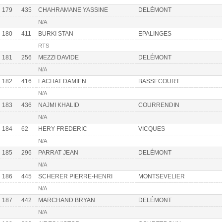
179
435
CHAHRAMANE YASSINE
DELÉMONT
N/A
180
411
BURKI STAN
EPALINGES
RTS
181
256
MEZZI DAVIDE
DELÉMONT
N/A
182
416
LACHAT DAMIEN
BASSECOURT
N/A
183
436
NAJMI KHALID
COURRENDIN
N/A
184
62
HERY FREDERIC
VICQUES
N/A
185
296
PARRAT JEAN
DELÉMONT
N/A
186
445
SCHERER PIERRE-HENRI
MONTSEVELIER
N/A
187
442
MARCHAND BRYAN
DELÉMONT
N/A