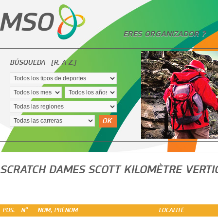
ERES ORGANIZADOR ?
BÚSQUEDA
[R. A Z.]
OK
SCRATCH DAMES SCOTT KILOMÈTRE VERTI
POS.
N°
NOM, PRÉNOM
LOCALITÉ