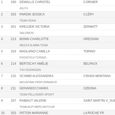
1
200
DEWALLE CHRISTEL
CORNIER
ASJ74
2
202
PARDIN JESSICA
CLÉRY
TEAM HOKA
3
201
KREUZER VICTORIA
ZERMATT
SALOMON
4
213
BONIN CHARLOTTE
GRESSAN
MEZZA SLIMBA TEAM
5
203
MAGLIANO CAMILLA
TORINO
PODISTICA TORINO
6
214
BERTSCHY AMÉLIE
BELFAUX
TSV DÜDINGEN
7
210
SCHMID ALESSANDRA
CRANS-MONTANA
MOUNTAIN PERFORMANCE
8
211
GIOVANDO CHIARA
OZEGNA
TEAM PELLISSIER SPORT
9
207
RAIBAUT VALERIE
SAINT MARTIN V_SU
TEAM ALPI MERCANTOUR
10
353
FATTON MARIANNE
LA ROCHE FR