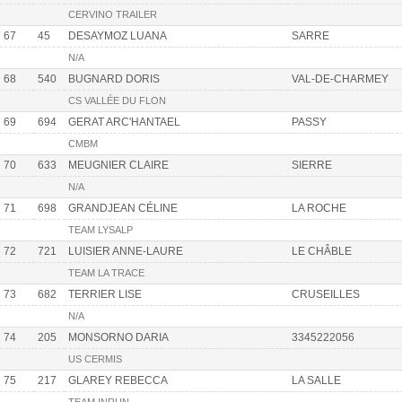
CERVINO TRAILER
67
45
DESAYMOZ LUANA
SARRE
N/A
68
540
BUGNARD DORIS
VAL-DE-CHARMEY
CS VALLÉE DU FLON
69
694
GERAT ARC'HANTAEL
PASSY
CMBM
70
633
MEUGNIER CLAIRE
SIERRE
N/A
71
698
GRANDJEAN CÉLINE
LA ROCHE
TEAM LYSALP
72
721
LUISIER ANNE-LAURE
LE CHÂBLE
TEAM LA TRACE
73
682
TERRIER LISE
CRUSEILLES
N/A
74
205
MONSORNO DARIA
3345222056
US CERMIS
75
217
GLAREY REBECCA
LA SALLE