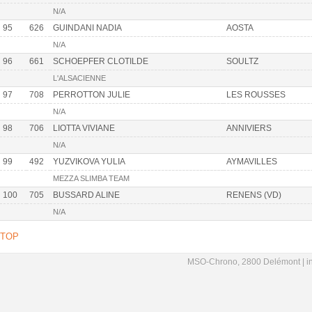
N/A
95
626
GUINDANI NADIA
AOSTA
N/A
96
661
SCHOEPFER CLOTILDE
SOULTZ
L'ALSACIENNE
97
708
PERROTTON JULIE
LES ROUSSES
N/A
98
706
LIOTTA VIVIANE
ANNIVIERS
N/A
99
492
YUZVIKOVA YULIA
AYMAVILLES
MEZZA SLIMBA TEAM
100
705
BUSSARD ALINE
RENENS (VD)
N/A
TOP
MSO-Chrono, 2800 Delémont |
i