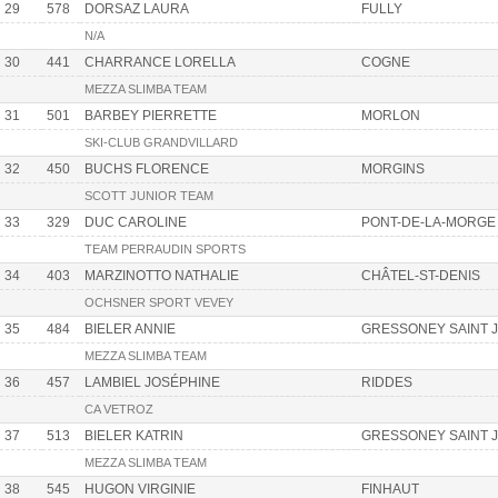
29
578
DORSAZ LAURA
FULLY
N/A
30
441
CHARRANCE LORELLA
COGNE
MEZZA SLIMBA TEAM
31
501
BARBEY PIERRETTE
MORLON
SKI-CLUB GRANDVILLARD
32
450
BUCHS FLORENCE
MORGINS
SCOTT JUNIOR TEAM
33
329
DUC CAROLINE
PONT-DE-LA-MORGE
TEAM PERRAUDIN SPORTS
34
403
MARZINOTTO NATHALIE
CHÂTEL-ST-DENIS
OCHSNER SPORT VEVEY
35
484
BIELER ANNIE
GRESSONEY SAINT 
MEZZA SLIMBA TEAM
36
457
LAMBIEL JOSÉPHINE
RIDDES
CA VETROZ
37
513
BIELER KATRIN
GRESSONEY SAINT 
MEZZA SLIMBA TEAM
38
545
HUGON VIRGINIE
FINHAUT