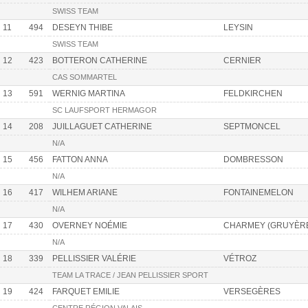
SWISS TEAM
11
494
DESEYN THIBE
LEYSIN
SWISS TEAM
12
423
BOTTERON CATHERINE
CERNIER
CAS SOMMARTEL
13
591
WERNIG MARTINA
FELDKIRCHEN
SC LAUFSPORT HERMAGOR
14
208
JUILLAGUET CATHERINE
SEPTMONCEL
N/A
15
456
FATTON ANNA
DOMBRESSON
N/A
16
417
WILHEM ARIANE
FONTAINEMELON
N/A
17
430
OVERNEY NOÉMIE
CHARMEY (GRUYÈR
N/A
18
339
PELLISSIER VALÉRIE
VÉTROZ
TEAM LA TRACE / JEAN PELLISSIER SPORT
19
424
FARQUET EMILIE
VERSEGÈRES