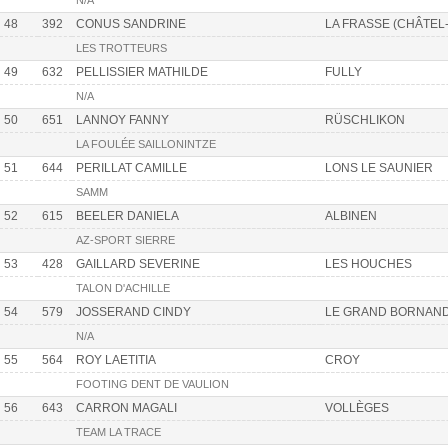
N/A
48
392
CONUS SANDRINE
LA FRASSE (CHÂTEL-
LES TROTTEURS
49
632
PELLISSIER MATHILDE
FULLY
N/A
50
651
LANNOY FANNY
RÜSCHLIKON
LA FOULÉE SAILLONINTZE
51
644
PERILLAT CAMILLE
LONS LE SAUNIER
SAMM
52
615
BEELER DANIELA
ALBINEN
AZ-SPORT SIERRE
53
428
GAILLARD SEVERINE
LES HOUCHES
TALON D'ACHILLE
54
579
JOSSERAND CINDY
LE GRAND BORNAN
N/A
55
564
ROY LAETITIA
CROY
FOOTING DENT DE VAULION
56
643
CARRON MAGALI
VOLLÈGES
TEAM LA TRACE