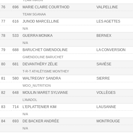
TEAM INRUN
76
696
MARIE CLAIRE COURTHOD
VALPELLINE
TEAM SGANAA
77
616
JUNOD MARCELLINE
LES AGETTES
N/A
78
533
GUERRA MONIKA
BERNEX
N/A
79
688
BARUCHET GWENDOLINE
LA CONVERSION
GWENDOLINE BARUCHET
80
681
DEVANTHÉRY ZÉLIE
SAVIÈSE
T-R-T ATHLÉTISME MONTHEY
81
580
WALTREGNY SANDRA
SIERRE
WOO_NUTRITION
82
648
MOULIN MARET SYLVIANE
VOLLÈGES
L’AVADOL
83
714
L'EPLATTENIER KIM
LAUSANNE
N/A
84
693
DE BACKER ANDRÉE
MONTROUGE
N/A