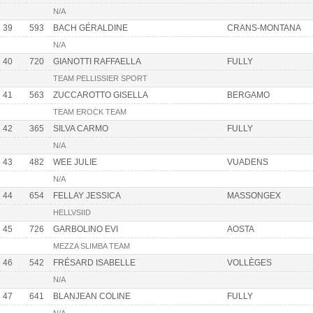
N/A
39
593
BACH GÉRALDINE
CRANS-MONTANA
N/A
40
720
GIANOTTI RAFFAELLA
FULLY
TEAM PELLISSIER SPORT
41
563
ZUCCAROTTO GISELLA
BERGAMO
TEAM EROCK TEAM
42
365
SILVA CARMO
FULLY
N/A
43
482
WEE JULIE
VUADENS
N/A
44
654
FELLAY JESSICA
MASSONGEX
HELLVSIID
45
726
GARBOLINO EVI
AOSTA
MEZZA SLIMBA TEAM
46
542
FRÉSARD ISABELLE
VOLLÈGES
N/A
47
641
BLANJEAN COLINE
FULLY