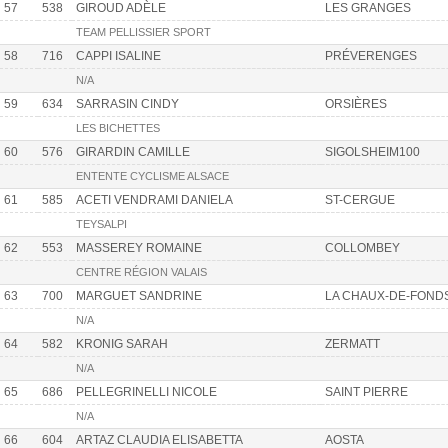
57
538
GIROUD ADÈLE
LES GRANGES
TEAM PELLISSIER SPORT
58
716
CAPPI ISALINE
PRÉVERENGES
N/A
59
634
SARRASIN CINDY
ORSIÈRES
LES BICHETTES
60
576
GIRARDIN CAMILLE
SIGOLSHEIM100
ENTENTE CYCLISME ALSACE
61
585
ACETI VENDRAMI DANIELA
ST-CERGUE
TEYSALPI
62
553
MASSEREY ROMAINE
COLLOMBEY
CENTRE RÉGION VALAIS
63
700
MARGUET SANDRINE
LA CHAUX-DE-FOND
N/A
64
582
KRONIG SARAH
ZERMATT
N/A
65
686
PELLEGRINELLI NICOLE
SAINT PIERRE
N/A
66
604
ARTAZ CLAUDIA ELISABETTA
AOSTA