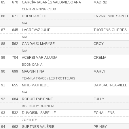
85
670
GARCÍA-TABARÉS VALDIVIESO ANA
MADRID
CERN RUNNING CLUB
86
671
DUFAU AMÉLIE
LA VARENNE SAINT H
N/A
87
645
LACREVAZ JULIE
THORENS-GLIERES
N/A
88
562
CANDAUX MARYSE
CROY
N/A
89
704
ACERBI MARIA LUISA
CREMA
BOGN DA NIA
90
699
MAGNIN TINA
MARLY
TEAM LA TRACE / LES TROTTEURS
91
655
MIRB MATHILDE
DAMBACH-LA-VILLE
N/A
92
684
RODUIT FABIENNE
FULLY
BIKE'N JOY RUNNERS
93
532
DUVOISIN ISABELLE
ECHALLENS
ZOÉ4LIFE
94
662
GURTNER VALÉRIE
PRINGY