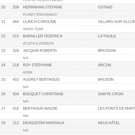
CENTRE RÉGION VALAIS
20
209
HERRMANN STEFANIE
GSTAAD
PLANET ENDURANCE
21
469
ULRICH CAROLINE
VILLARS-SUR-OLLO
SWISS TEAM
22
215
BARAILLER FEDERICA
LA THUILE
ATLETICA ZERBION
23
326
JACQUIN ROBERTA
BRUSSON
N/A
24
218
ROY STÉPHANIE
ARCON
ADSM
25
452
AUDREY BERTHOUD
BRUSON
N/A
26
504
BOUQUET CHRISTIANE
SAINTE-CROIX
N/A
27
418
BERTHOUD MAUDE
LES PONTS DE MAR
N/A
28
212
DEAGOSTINI MARGAUX
NEUCHÂTEL
N/A