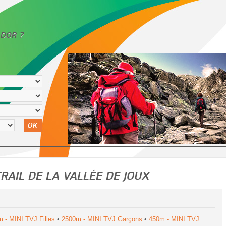
DOR ?
OK
TRAIL DE LA VALLÉE DE JOUX
 - MINI TVJ Filles
•
2500m - MINI TVJ Garçons
•
450m - MINI TVJ