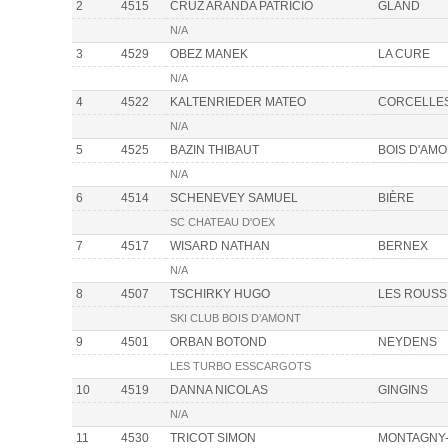
2
4515
CRUZ ARANDA PATRICIO
GLAND
N/A
3
4529
OBEZ MANEK
LA CURE
N/A
4
4522
KALTENRIEDER MATEO
CORCELLE
N/A
5
4525
BAZIN THIBAUT
BOIS D'AM
N/A
6
4514
SCHENEVEY SAMUEL
BIÈRE
SC CHATEAU D'OEX
7
4517
WISARD NATHAN
BERNEX
N/A
8
4507
TSCHIRKY HUGO
LES ROUSS
SKI CLUB BOIS D’AMONT
9
4501
ORBAN BOTOND
NEYDENS
LES TURBO ESSCARGOTS
10
4519
DANNA NICOLAS
GINGINS
N/A
11
4530
TRICOT SIMON
MONTAGNY