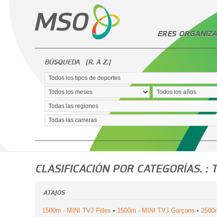
ERES ORGANIZA
BÚSQUEDA
[R. A Z.]
CLASIFICACIÓN POR CATEGORÍAS. : 
ATAJOS
1500m - MINI TVJ Filles
•
1500m - MINI TVJ Garçons
•
2500m