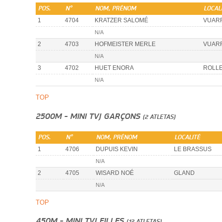
POS.
N°
NOM, PRÉNOM
LOCAL
1
4704
KRATZER SALOMÉ
VUAR
N/A
2
4703
HOFMEISTER MERLE
VUAR
N/A
3
4702
HUET ENORA
ROLL
N/A
TOP
2500M - MINI TVJ GARÇONS
(2 ATLETAS)
POS.
N°
NOM, PRÉNOM
LOCALITÉ
1
4706
DUPUIS KEVIN
LE BRASSUS
N/A
2
4705
WISARD NOÉ
GLAND
N/A
TOP
450M - MINI TVJ FILLES