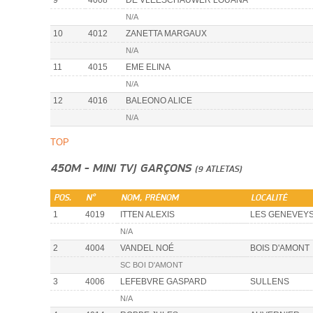
N/A
10
4012
ZANETTA MARGAUX
N/A
11
4015
EME ELINA
N/A
12
4016
BALEONO ALICE
N/A
TOP
450M - MINI TVJ GARÇONS
(9 ATLETAS)
POS.
N°
NOM, PRÉNOM
LOCALITÉ
1
4019
ITTEN ALEXIS
LES GENEVEY
N/A
2
4004
VANDEL NOÉ
BOIS D'AMONT
SC BOI D'AMONT
3
4006
LEFEBVRE GASPARD
SULLENS
N/A