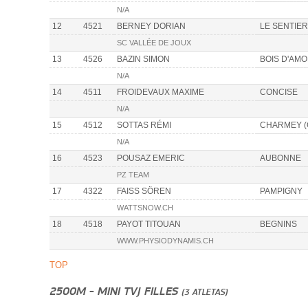
N/A
12
4521
BERNEY DORIAN
LE SENTIER
SC VALLÉE DE JOUX
13
4526
BAZIN SIMON
BOIS D'AM
N/A
14
4511
FROIDEVAUX MAXIME
CONCISE
N/A
15
4512
SOTTAS RÉMI
CHARMEY (
N/A
16
4523
POUSAZ EMERIC
AUBONNE
PZ TEAM
17
4322
FAISS SÖREN
PAMPIGNY
WATTSNOW.CH
18
4518
PAYOT TITOUAN
BEGNINS
WWW.PHYSIODYNAMIS.CH
TOP
2500M - MINI TVJ FILLES
(3 ATLETAS)