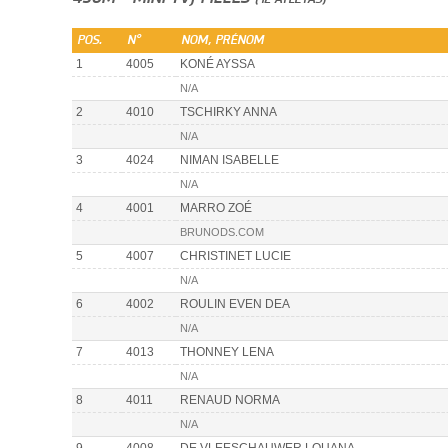
(12 ATLETAS)
POS.
N°
NOM, PRÉNOM
1
4005
KONÉ AYSSA
N/A
2
4010
TSCHIRKY ANNA
N/A
3
4024
NIMAN ISABELLE
N/A
4
4001
MARRO ZOÉ
BRUNODS.COM
5
4007
CHRISTINET LUCIE
N/A
6
4002
ROULIN EVEN DEA
N/A
7
4013
THONNEY LENA
N/A
8
4011
RENAUD NORMA
N/A
9
4008
DE VLEESCHAUWER LOUANA