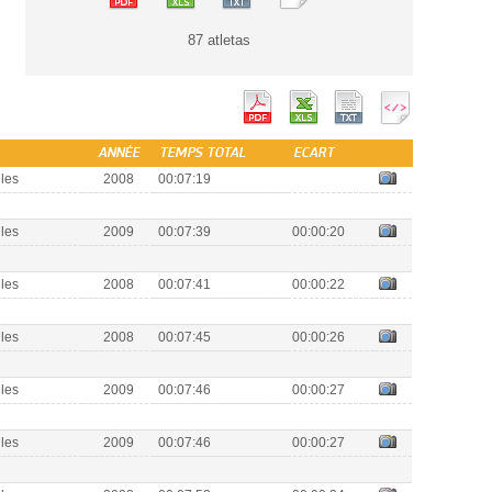
87 atletas
ANNÉE
TEMPS TOTAL
ECART
lles
2008
00:07:19
lles
2009
00:07:39
00:00:20
lles
2008
00:07:41
00:00:22
lles
2008
00:07:45
00:00:26
lles
2009
00:07:46
00:00:27
lles
2009
00:07:46
00:00:27