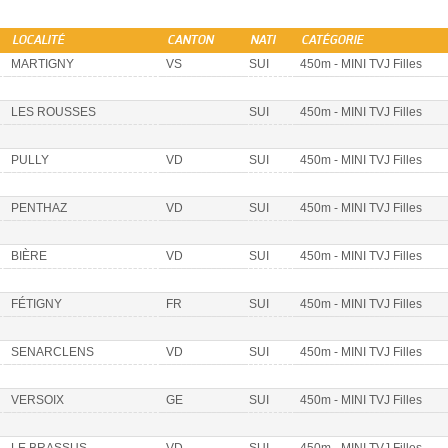
LOCALITÉ
CANTON
NATI
CATÉGORIE
MARTIGNY
VS
SUI
450m - MINI TVJ Filles
LES ROUSSES
SUI
450m - MINI TVJ Filles
PULLY
VD
SUI
450m - MINI TVJ Filles
PENTHAZ
VD
SUI
450m - MINI TVJ Filles
BIÈRE
VD
SUI
450m - MINI TVJ Filles
FÉTIGNY
FR
SUI
450m - MINI TVJ Filles
SENARCLENS
VD
SUI
450m - MINI TVJ Filles
VERSOIX
GE
SUI
450m - MINI TVJ Filles
LE BRASSUS
VD
SUI
450m - MINI TVJ Filles