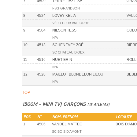
7
4509
TERRETTAZ LISA
GRA
FSG GRANDSON
8
4524
LOVEY KELIA
VALL
VÉLO CLUB VALLORBE
9
4504
NILSON TESS
COLO
N/A
10
4513
SCHENEVEY ZOÉ
BIÈR
SC CHATEAU D'OEX
11
4516
HUET ERIN
ROLL
N/A
12
4528
MAILLOT BLONDELON LILOU
BEBL
N/A
TOP
1500M - MINI TVJ GARÇONS
(18 ATLETAS)
POS.
N°
NOM, PRÉNOM
LOCALITÉ
1
4506
VANDEL MATTÉO
BOIS D'AM
SC BOIS D'AMONT