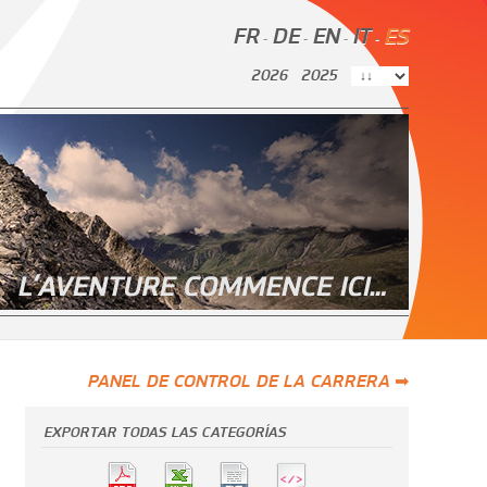
FR
DE
EN
IT
ES
-
-
-
-
2026
2025
PANEL DE CONTROL DE LA CARRERA ➡
EXPORTAR TODAS LAS CATEGORÍAS