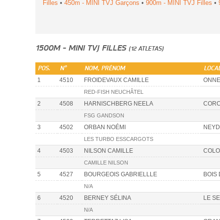
Filles
•
450m - MINI TVJ Garçons
•
900m - MINI TVJ Filles
•
1500M - MINI TVJ FILLES
(12 ATLETAS)
POS.
N°
NOM, PRÉNOM
LOCAL
1
4510
FROIDEVAUX CAMILLE
ONN
RED-FISH NEUCHÂTEL
2
4508
HARNISCHBERG NEELA
CORC
FSG GANDSON
3
4502
ORBAN NOÉMI
NEYD
LES TURBO ESSCARGOTS
4
4503
NILSON CAMILLE
COLO
CAMILLE NILSON
5
4527
BOURGEOIS GABRIELLLE
BOIS
N/A
6
4520
BERNEY SÉLINA
LE S
N/A