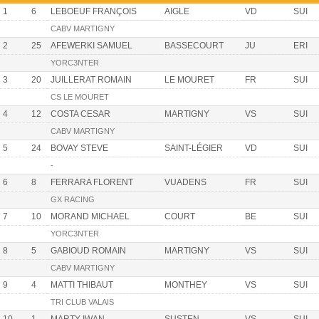
1
6
LEBOEUF FRANÇOIS
AIGLE
VD
SUI
CABV MARTIGNY
2
25
AFEWERKI SAMUEL
BASSECOURT
JU
ERI
YORC3NTER
3
20
JUILLERAT ROMAIN
LE MOURET
FR
SUI
CS LE MOURET
4
12
COSTA CESAR
MARTIGNY
VS
SUI
CABV MARTIGNY
5
24
BOVAY STEVE
SAINT-LÉGIER
VD
SUI
-
6
8
FERRARA FLORENT
VUADENS
FR
SUI
GX RACING
7
10
MORAND MICHAEL
COURT
BE
SUI
YORC3NTER
8
5
GABIOUD ROMAIN
MARTIGNY
VS
SUI
CABV MARTIGNY
9
4
MATTI THIBAUT
MONTHEY
VS
SUI
TRI CLUB VALAIS