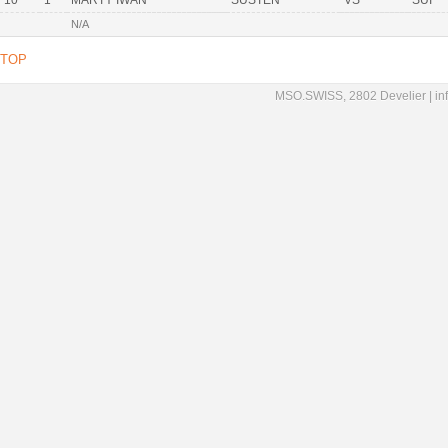
10
1
MARTY IWAN
SUSTEN
VS
SUI
N/A
TOP
MSO.SWISS, 2802 Develier |
in