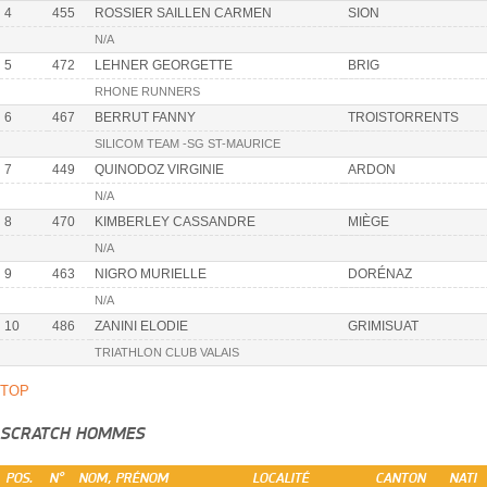
4
455
ROSSIER SAILLEN CARMEN
SION
N/A
5
472
LEHNER GEORGETTE
BRIG
RHONE RUNNERS
6
467
BERRUT FANNY
TROISTORRENTS
SILICOM TEAM -SG ST-MAURICE
7
449
QUINODOZ VIRGINIE
ARDON
N/A
8
470
KIMBERLEY CASSANDRE
MIÈGE
N/A
9
463
NIGRO MURIELLE
DORÉNAZ
N/A
10
486
ZANINI ELODIE
GRIMISUAT
TRIATHLON CLUB VALAIS
TOP
SCRATCH HOMMES
POS.
N°
NOM, PRÉNOM
LOCALITÉ
CANTON
NATI