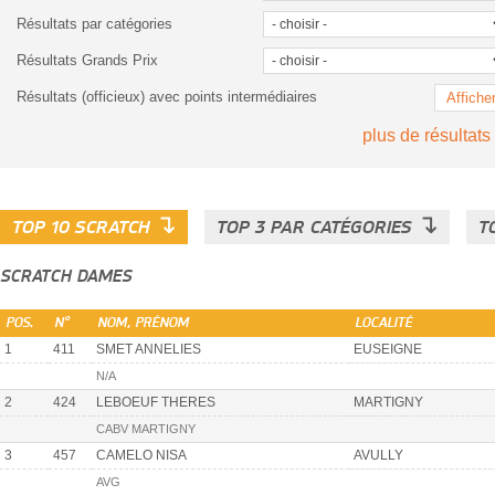
Résultats par catégories
Résultats Grands Prix
Résultats (officieux) avec points intermédiaires
Affiche
plus de résultats
↴
↴
TOP 10 SCRATCH
TOP 3 PAR CATÉGORIES
T
SCRATCH DAMES
POS.
N°
NOM, PRÉNOM
LOCALITÉ
1
411
SMET ANNELIES
EUSEIGNE
N/A
2
424
LEBOEUF THERES
MARTIGNY
CABV MARTIGNY
3
457
CAMELO NISA
AVULLY
AVG