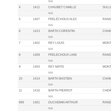
N/A
4
1412
CHAUBET CAMILLE
SULL
N/A
5
1407
FRELÉCHOUX ALEC
RAN
N/A
6
1413
BARTH CORENTIN
CHA
N/A
7
1402
REY LOUIS
MONT
N/A
8
1409
FRELECHOUX LIAM
RAN
N/A
9
1403
REY MATIS
MONT
N/A
10
1414
BARTH BASTIEN
CHA
N/A
11
1416
BARTH PIERROT
CHER
N/A
999
1401
DUCHEMIN ARTHUR
RAN
N/A