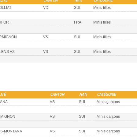
LITÉ
CANTON
NATI
CATÉGORIE
OLLIAT
VD
SUI
Minis filles
UFORT
FRA
Minis filles
RMIGNON
VS
SUI
Minis filles
LENS VS
VS
SUI
Minis filles
ITÉ
CANTON
NATI
CATÉGORIE
ANA
VS
SUI
Minis garçons
MIGNON
VS
SUI
Minis garçons
S-MONTANA
VS
SUI
Minis garçons