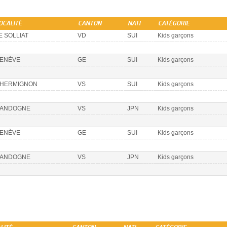
OCALITÉ
CANTON
NATI
CATÉGORIE
E SOLLIAT
VD
SUI
Kids garçons
ENÈVE
GE
SUI
Kids garçons
HERMIGNON
VS
SUI
Kids garçons
ANDOGNE
VS
JPN
Kids garçons
ENÈVE
GE
SUI
Kids garçons
ANDOGNE
VS
JPN
Kids garçons