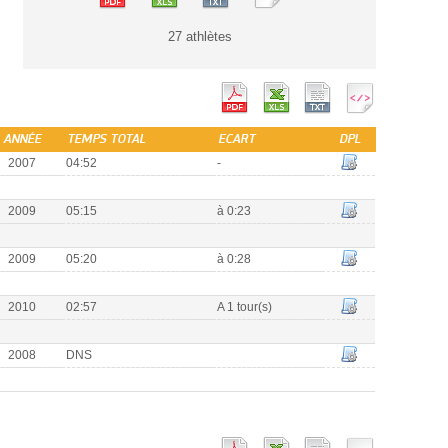
27 athlètes
ANNÉE
TEMPS TOTAL
ECART
DPL
2007
04:52
-
2009
05:15
à 0:23
2009
05:20
à 0:28
2010
02:57
A 1 tour(s)
2008
DNS