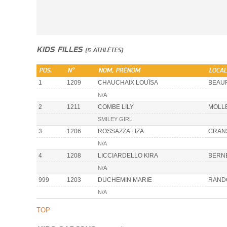
KIDS FILLES
(5 ATHLÈTES)
POS.
N°
NOM, PRÉNOM
LOCAL
1
1209
CHAUCHAIX LOUÏSA
BEAU
N/A
2
1211
COMBE LILY
MOLL
SMILEY GIRL
3
1206
ROSSAZZA LIZA
CRAN
N/A
4
1208
LICCIARDELLO KIRA
BERN
N/A
999
1203
DUCHEMIN MARIE
RAND
N/A
TOP