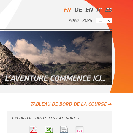
FR
DE
EN
IT
ES
-
-
-
-
2026
2025
TABLEAU DE BORD DE LA COURSE ➡
EXPORTER TOUTES LES CATÉGORIES