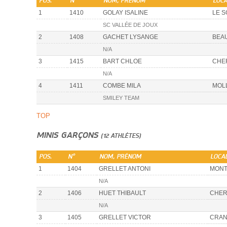
POS.
N°
NOM, PRÉNOM
LOCA
1
1410
GOLAY ISALINE
LE S
SC VALLÉE DE JOUX
2
1408
GACHET LYSANGE
BEA
N/A
3
1415
BART CHLOE
CHE
N/A
4
1411
COMBE MILA
MOL
SMILEY TEAM
TOP
MINIS GARÇONS
(12 ATHLÈTES)
POS.
N°
NOM, PRÉNOM
LOCAL
1
1404
GRELLET ANTONI
MONT
N/A
2
1406
HUET THIBAULT
CHER
N/A
3
1405
GRELLET VICTOR
CRAN