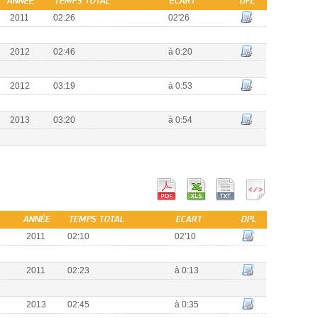
ANNÉE
TEMPS TOTAL
ECART
DPL
2011
02:26
02'26
2012
02:46
à 0:20
2012
03:19
à 0:53
2013
03:20
à 0:54
ANNÉE
TEMPS TOTAL
ECART
DPL
2011
02:10
02'10
2011
02:23
à 0:13
2013
02:45
à 0:35