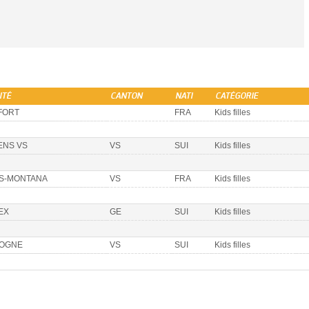
ITÉ
CANTON
NATI
CATÉGORIE
FORT
FRA
Kids filles
ENS VS
VS
SUI
Kids filles
S-MONTANA
VS
FRA
Kids filles
EX
GE
SUI
Kids filles
OGNE
VS
SUI
Kids filles