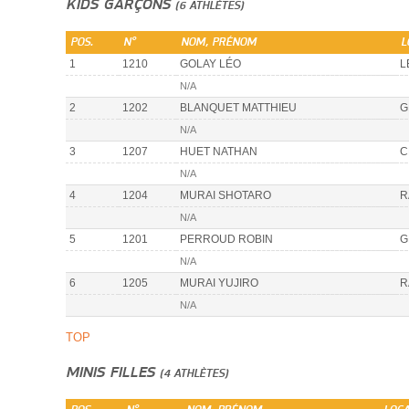
KIDS GARÇONS
(6 ATHLÈTES)
POS.
N°
NOM, PRÉNOM
L
1
1210
GOLAY LÉO
L
N/A
2
1202
BLANQUET MATTHIEU
G
N/A
3
1207
HUET NATHAN
C
N/A
4
1204
MURAI SHOTARO
R
N/A
5
1201
PERROUD ROBIN
G
N/A
6
1205
MURAI YUJIRO
R
N/A
TOP
MINIS FILLES
(4 ATHLÈTES)