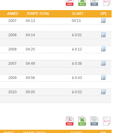
ANNÉE
TEMPS TOTAL
ECART
DPL
2007
04:13
04'13
2008
04:14
à 0:01
2008
04:25
à 0:12
2007
04:49
à 0:36
2009
04:56
à 0:43
2010
05:05
à 0:52